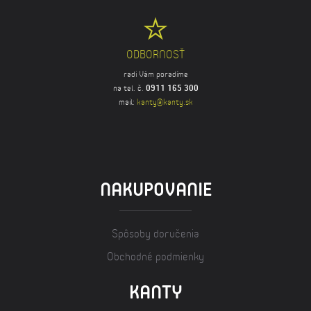
ODBORNOSŤ
radi Vám poradíme
na tel. č.
0911 165 300
mail:
kanty@kanty.sk
NAKUPOVANIE
Spôsoby doručenia
Obchodné podmienky
KANTY