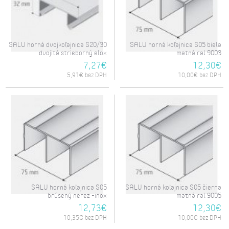
SALU horná dvojkoľajnica S20/30
SALU horná koľajnica S05 biela
dvojitá strieborný elox
matná ral 9003
7,27€
12,30€
5,91€ bez DPH
10,00€ bez DPH
SALU horná koľajnica S05
SALU horná koľajnica S05 čierna
brúsený nerez -inox
matná ral 9005
12,73€
12,30€
10,35€ bez DPH
10,00€ bez DPH