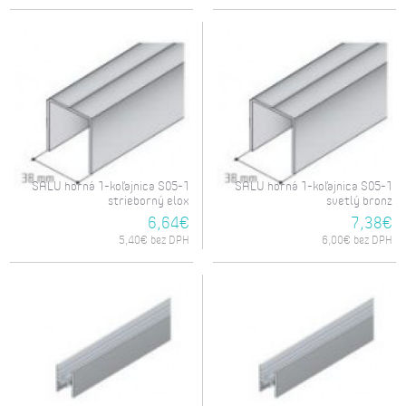
SALU horná 1-koľajnica S05-1
SALU horná 1-koľajnica S05-1
strieborný elox
svetlý bronz
6,64€
7,38€
5,40€ bez DPH
6,00€ bez DPH