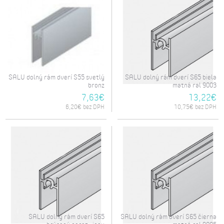
SALU dolný rám dverí S55 svetlý
SALU dolný rám dverí S65 biela
bronz
matná ral 9003
7,63€
13,22€
6,20€ bez DPH
10,75€ bez DPH
SALU dolný rám dverí S65
SALU dolný rám dverí S65 čierna