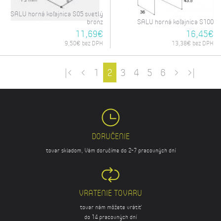
SALU horná koľajnica S05 svetlý
bronz
SALU horná koľajnica S100
11,69€
16,45€
9,50€ bez DPH
13,38€ bez DPH
|<
<
1
2
3
4
5
6
>
>|
DORUČENIE
tovar skladom, Vám doručíme do 2-7 pracovných dní
VRATENIE TOVARU
tovar nám môžete vrátiť
do 14 pracovných dní