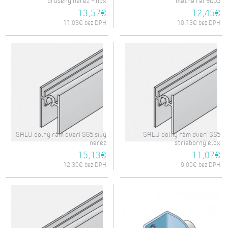
brúsený nerez -inox
matná ral 9005
13,57€
12,45€
11,03€ bez DPH
10,13€ bez DPH
SALU dolný rám dverí S65 sivý
SALU dolný rám dverí S65
nerez
strieborný elox
15,13€
11,07€
12,30€ bez DPH
9,00€ bez DPH