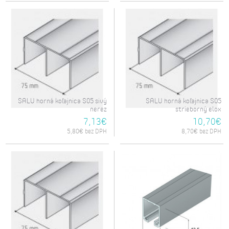
SALU horná koľajnica S05 sivý
SALU horná koľajnica S05
nerez
strieborný elox
7,13€
10,70€
5,80€ bez DPH
8,70€ bez DPH