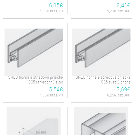
6,15€
6,41€
5,00€ bez DPH
5,21€ bez DPH
SALU horná a stredová priečka
SALU horná a stredová priečka
S65 strieborný elox
S65 svetlý bronz
5,54€
7,69€
4,50€ bez DPH
6,25€ bez DPH