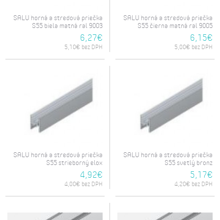
SALU horná a stredová priečka
SALU horná a stredová priečka
S55 biela matná ral 9003
S55 čierna matná ral 9005
6,27€
6,15€
5,10€ bez DPH
5,00€ bez DPH
SALU horná a stredová priečka
SALU horná a stredová priečka
S55 strieborný elox
S55 svetlý bronz
4,92€
5,17€
4,00€ bez DPH
4,20€ bez DPH