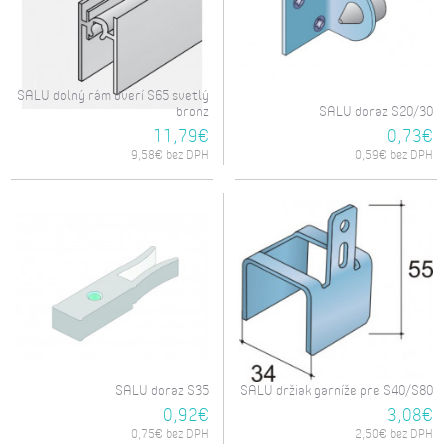
SALU dolný rám dverí S65 svetlý
bronz
SALU doraz S20/30
11,79€
0,73€
9,58€ bez DPH
0,59€ bez DPH
SALU doraz S35
SALU držiak garníže pre S40/S80
0,92€
3,08€
0,75€ bez DPH
2,50€ bez DPH