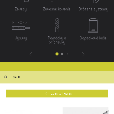
Závesy
Závesné kovanie
Drôtené systémy
Výsuvy
Pomôcky a
Odpadkové koše
prípravky
SALU
ZOBRAZIŤ FILTER