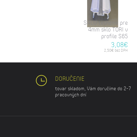
SALU tesnenie pre
4mm sklo TORI v
profile S65
3,08€
2,50€ bez DPH
DORUČENIE
tovar skladom, Vám doručíme do 2-7
pracovných dní