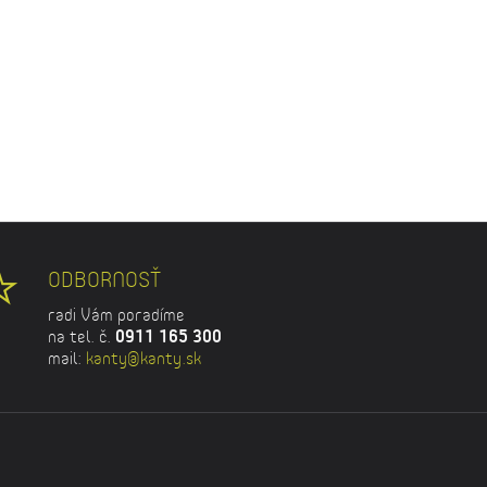
ODBORNOSŤ
radi Vám poradíme
na tel. č.
0911 165 300
mail:
kanty@kanty.sk