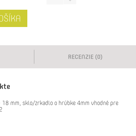
OŠÍKA
RECENZIE (0)
ukte
D 18 mm, sklo/zrkadlo o hrúbke 4mm vhodné pre
2