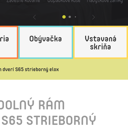
Závesné kovanie
Odpadkové koše
Nábytkové zámky
ria
Obývačka
Vstavaná
skriňa
 dverí S65 strieborný elox
 DOLNÝ RÁM
 S65 STRIEBORNÝ