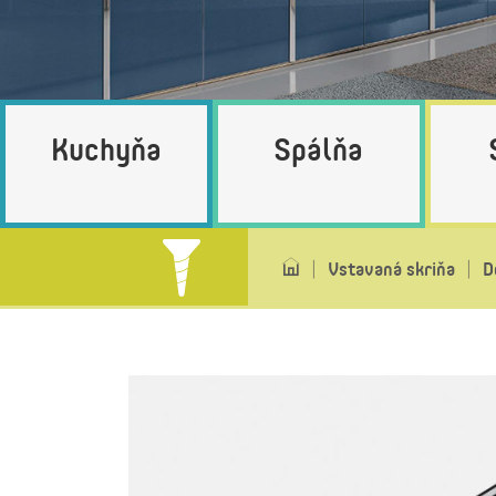
Kuchyňa
Spálňa
Vstavaná skriňa
D