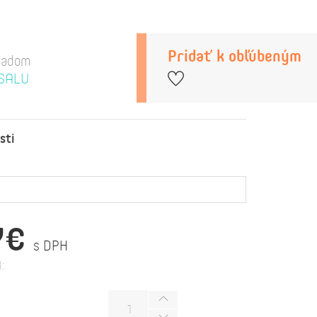
Pridať k obľúbeným
ladom
SALU
sti
7€
s DPH
: