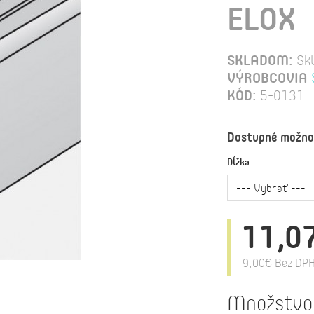
ELOX
SKLADOM:
Sk
VÝROBCOVIA
KÓD:
5-0131
Dostupné možno
Dĺžka
11,0
9,00€
Bez DPH
Množstvo