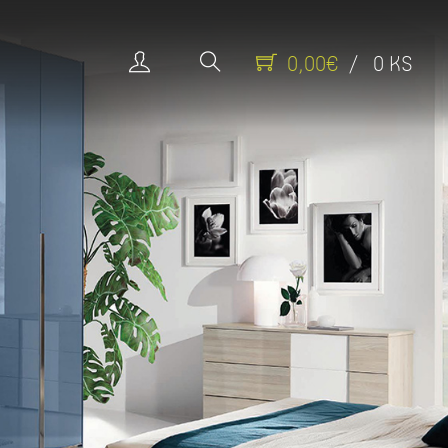
0,00€
/ 0 KS