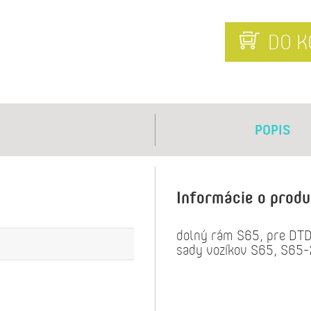
DO K
POPIS
Informácie o prod
dolný rám S65, pre DT
sady vozíkov S65, S65-