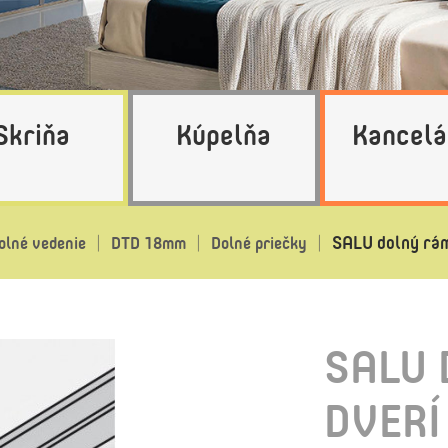
Skriňa
Kúpelňa
Kancelá
SALU dolný rám
olné vedenie
DTD 18mm
Dolné priečky
SALU
DVERÍ