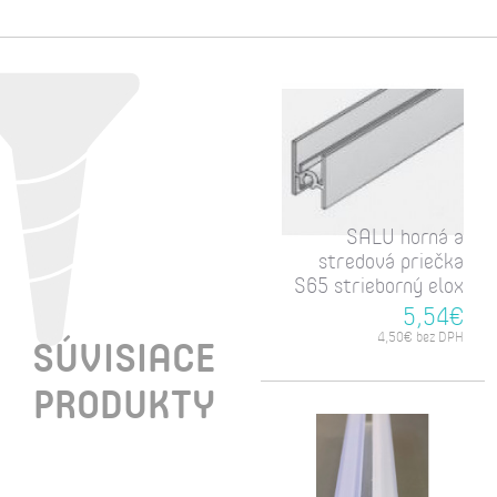
SALU horná a
stredová priečka
S65 strieborný elox
5,54€
4,50€ bez DPH
SÚVISIACE
PRODUKTY