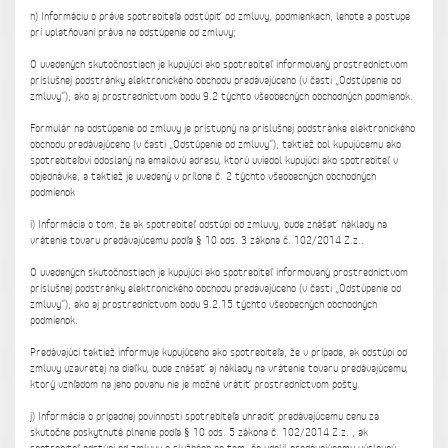
h) Informáciu o práve spotrebiteľa odstúpiť od zmluvy, podmienkach, lehote a postupe
pri uplatňovaní práva na odstúpenie od zmluvy;
O uvedených skutočnostiach je kupujúci ako spotrebiteľ informovaný prostredníctvom
príslušnej podstránky elektronického obchodu predávajúceho (v časti „Odstúpenie od
zmluvy“), ako aj prostredníctvom bodu 9.2 týchto všeobecných obchodných podmienok.
Formulár na odstúpenie od zmluvy je prístupný na príslušnej podstránke elektronického
obchodu predávajúceho (v časti „Odstúpenie od zmluvy“), taktiež bol kupujúcemu ako
spotrebiteľovi odoslaný na emailovú adresu, ktorú uviedol kupujúci ako spotrebiteľ v
objednávke, a taktiež je uvedený v prílohe č. 2 týchto všeobecných obchodných
podmienok
i) Informácia o tom, že ak spotrebiteľ odstúpi od zmluvy, bude znášať náklady na
vrátenie tovaru predávajúcemu podľa § 10 ods. 3 zákona č. 102/2014 Z.z..
O uvedených skutočnostiach je kupujúci ako spotrebiteľ informovaný prostredníctvom
príslušnej podstránky elektronického obchodu predávajúceho (v časti „Odstúpenie od
zmluvy“), ako aj prostredníctvom bodu 9.2.15 týchto všeobecných obchodných
podmienok.
Predávajúci taktiež informuje kupujúceho ako spotrebiteľa, že v prípade, ak odstúpi od
zmluvy uzavretej na diaľku, bude znášať aj náklady na vrátenie tovaru predávajúcemu,
ktorý vzhľadom na jeho povahu nie je možné vrátiť prostredníctvom pošty.
j) Informácia o prípadnej povinnosti spotrebiteľa uhradiť predávajúcemu cenu za
skutočne poskytnuté plnenie podľa § 10 ods. 5 zákona č. 102/2014 Z.z. , ak