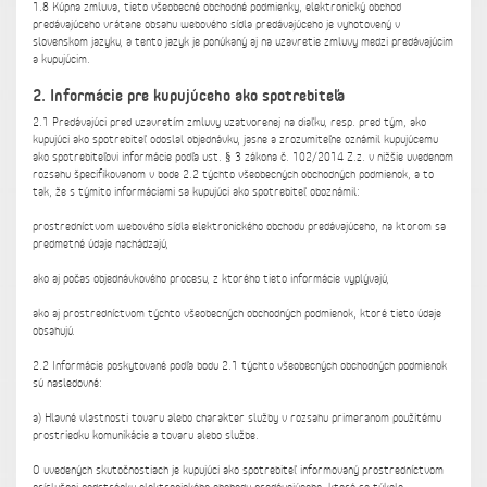
1.8 Kúpna zmluva, tieto všeobecné obchodné podmienky, elektronický obchod
predávajúceho vrátane obsahu webového sídla predávajúceho je vyhotovený v
slovenskom jazyku, a tento jazyk je ponúkaný aj na uzavretie zmluvy medzi predávajúcim
a kupujúcim.
2. Informácie pre kupujúceho ako spotrebiteľa
2.1 Predávajúci pred uzavretím zmluvy uzatvorenej na diaľku, resp. pred tým, ako
kupujúci ako spotrebiteľ odoslal objednávku, jasne a zrozumiteľne oznámil kupujúcemu
ako spotrebiteľovi informácie podľa ust. § 3 zákona č. 102/2014 Z.z. v nižšie uvedenom
rozsahu špecifikovanom v bode 2.2 týchto všeobecných obchodných podmienok, a to
tak, že s týmito informáciami sa kupujúci ako spotrebiteľ oboznámil:
prostredníctvom webového sídla elektronického obchodu predávajúceho, na ktorom sa
predmetné údaje nachádzajú,
ako aj počas objednávkového procesu, z ktorého tieto informácie vyplývajú,
ako aj prostredníctvom týchto všeobecných obchodných podmienok, ktoré tieto údaje
obsahujú.
2.2 Informácie poskytované podľa bodu 2.1 týchto všeobecných obchodných podmienok
sú nasledovné:
a) Hlavné vlastnosti tovaru alebo charakter služby v rozsahu primeranom použitému
prostriedku komunikácie a tovaru alebo službe.
O uvedených skutočnostiach je kupujúci ako spotrebiteľ informovaný prostredníctvom