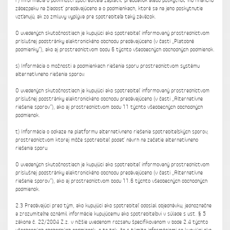
r) Informácia o povinnosti spotrebiteľa zaplatiť preddavok alebo poskytnúť inú finančnú
zábezpeku na žiadosť predávajúceho a o podmienkach, ktoré sa na jeho poskytnutie
vzťahujú, ak zo zmluvy vyplýva pre spotrebiteľa taký záväzok.
O uvedených skutočnostiach je kupujúci ako spotrebiteľ informovaný prostredníctvom
príslušnej podstránky elektronického obchodu predávajúceho (v časti „Platobné
podmienky“), ako aj prostredníctvom bodu 6 týchto všeobecných obchodných podmienok.
s) Informácia o možnosti a podmienkach riešenia sporu prostredníctvom systému
alternatívneho riešenia sporov.
O uvedených skutočnostiach je kupujúci ako spotrebiteľ informovaný prostredníctvom
príslušnej podstránky elektronického obchodu predávajúceho (v časti „Alternatívne
riešenie sporov“), ako aj prostredníctvom bodu 11 týchto všeobecných obchodných
podmienok.
t) Informácia o odkaze na platformu alternatívneho riešenia spotrebiteľských sporov,
prostredníctvom ktorej môže spotrebiteľ podať návrh na začatie alternatívneho
riešenia sporu.
O uvedených skutočnostiach je kupujúci ako spotrebiteľ informovaný prostredníctvom
príslušnej podstránky elektronického obchodu predávajúceho (v časti „Alternatívne
riešenie sporov“), ako aj prostredníctvom bodu 11.6 týchto všeobecných obchodných
podmienok.
2.3 Predávajúci pred tým, ako kupujúci ako spotrebiteľ odoslal objednávku, jednoznačne
a zrozumiteľne oznámil informácie kupujúcemu ako spotrebiteľovi v súlade s ust. § 5
zákona č. 22/2004 Z.z. v nižšie uvedenom rozsahu špecifikovanom v bode 2.4 týchto