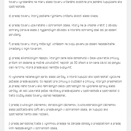
tovaru vyrobeného na mieru alebo tovaru určeného osobitne pre jedného kupujúceho ako
spotrebiteľa,
d) predaj tovaru, ktorý podlieha rýchlemu zníženiu akosti alebo skaze,
e) predaj tovaru uzavretého v ochrannom obale, ktorý nie je vhodné vrátiť z dôvodu
ochrany zdravia alebo z hygienických dôvodov a ktorého ochranný obal bol po dodaní
porušený,
f) predaj tovaru, ktorý môže byť vzhľadom na svoju povahu po dodaní neoddeliteľne
zmiešaný s iným tovarom,
g) predaj alkoholických nápojov, ktorých cena bola dohodnutá v čase uzavretia zmluvy,
pričom ich dodanie je možné uskutočniť najskôr po 30 dňoch a ich cena závisí od pohybu
cien na trhu, ktoré predávajúci nemôže ovplyvniť,
h) vykonanie naliehavých opráv alebo údržby, o ktoré kupujúci ako spotrebiteľ výslovne
požiadal predávajúceho; to neplatí pre zmluvy o službách a zmluvy, ktorých predmetom
je predaj iného tovaru ako náhradných dielov potrebných na vykonanie opravy alebo
údržby, ak boli uzavreté počas návštevy predávajúceho u spotrebiteľa a spotrebiteľ si
tieto služby alebo tovary vopred neobjednal,
i) predaj zvukových záznamov, obrazových záznamov, zvukovoobrazových záznamov
alebo počítačového softvéru predávaných v ochrannom obale, ak kupujúci ako
spotrebiteľ tento obal rozbalil,
j) predaj periodickej tlače s výnimkou predaja na základe dohody o predplatnom a predaj
kníh nedodávaných v ochrannom obale,