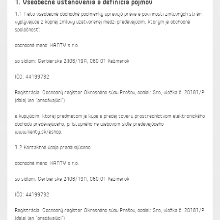
1. Všeobecné ustanovenia a definícia pojmov
1.1 Tieto všeobecné obchodné podmienky upravujú práva a povinnosti zmluvných strán
vyplývajúce z kúpnej zmluvy uzatvorenej medzi predávajúcim, ktorým je obchodná
spoločnosť:
obchodné meno: KANTY s.r.o.
so sídlom: Garbiarska 2406/19A, 060 01 Kežmarok
IČO: 44199732
Registrácia: Obchodný register Okresného súdu Prešov, oddiel: Sro, vložka č. 20181/P
(ďalej len “predávajúci”)
a kupujúcim, ktorej predmetom je kúpa a predaj tovaru prostredníctvom elektronického
obchodu predávajúceho, prístupného na webovom sídle predávajúceho
www.kanty.sk/eshop.
1.2 Kontaktné údaje predávajúceho:
obchodné meno: KANTY s.r.o.
so sídlom: Garbiarska 2406/19A, 060 01 Kežmarok
IČO: 44199732
Registrácia: Obchodný register Okresného súdu Prešov, oddiel: Sro, vložka č. 20181/P
(ďalej len “predávajúci”)