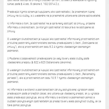
spotrebiteľ odstúpi od zmluvy o službách po tom, čo udelil predávajúcemu výslovný
súhlas podľa § 4 ods. 6 zákona č. 102/2014 Z.z..
Predávajúci týmto oznamuje kupujúcemu ako spotrebiteľovi, že predmetom kúpnej
zmluvy nie sú služby, a z uvedeného nie je predmetné ustanovenie zákona aplikovateľné.
k) Informácia o tom, že spotrebiteľ nie je oprávnený odstúpiť od zmluvy, prípadne
informáciu o okolnostiach, za ktorých spotrebiteľ stráca právo na odstúpenie od
zmluvy.
O uvedených skutočnostiach je kupujúci ako spotrebiteľ informovaný prostredníctvom
príslušnej podstránky elektronického obchodu predávajúceho (v časti „Odstúpenie od
zmluvy“), ako aj prostredníctvom bodu 9.2.4 týchto všeobecných obchodných
podmienok.
l) Poučenie o zodpovednosti predávajúceho za vady tovaru alebo služby podľa
všeobecného predpisu (§ 622 a 623 Občianskeho zákonníka).
O uvedených skutočnostiach je kupujúci ako spotrebiteľ informovaný prostredníctvom
príslušnej podstránky elektronického obchodu predávajúceho (v časti „Reklamačný
poriadok“), ako aj prostredníctvom bodu 10.5.1 týchto všeobecných obchodných
podmienok.
m) Informácia o existencii a podrobnostiach záruky poskytovanej výrobcom alebo
predávajúcim podľa prísnejších zásad, ako ustanovuje všeobecný predpis, ak ju výrobca
alebo predávajúci poskytuje, ako aj informáciu o existencii a podmienkach pomoci a
službách poskytovaných spotrebiteľom po predaji tovaru alebo poskytnutí služby, ak sa
taká pomoc poskytuje.