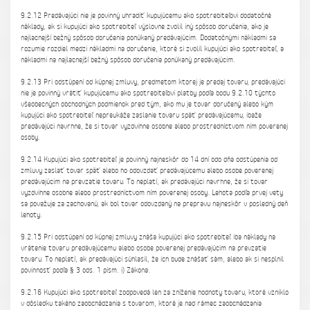
9.2.12 Predávajúci nie je povinný uhradiť kupujúcemu ako spotrebiteľovi dodatočné
náklady, ak si kupujúci ako spotrebiteľ výslovne zvolil iný spôsob doručenia, ako je
najlacnejší bežný spôsob doručenia ponúkaný predávajúcim. Dodatočnými nákladmi sa
rozumie rozdiel medzi nákladmi na doručenie, ktoré si zvolil kupujúci ako spotrebiteľ, a
nákladmi na najlacnejší bežný spôsob doručenia ponúkaný predávajúcim.
9.2.13 Pri odstúpení od kúpnej zmluvy, predmetom ktorej je predaj tovaru, predávajúci
nie je povinný vrátiť kupujúcemu ako spotrebiteľovi platby podľa bodu 9.2.10 týchto
všeobecných obchodných podmienok pred tým, ako mu je tovar doručený alebo kým
kupujúci ako spotrebiteľ nepreukáže zaslanie tovaru späť predávajúcemu, ibaže
predávajúci navrhne, že si tovar vyzdvihne osobne alebo prostredníctvom ním poverenej
osoby.
9.2.14 Kupujúci ako spotrebiteľ je povinný najneskôr do 14 dní odo dňa odstúpenia od
zmluvy zaslať tovar späť alebo ho odovzdať predávajúcemu alebo osobe poverenej
predávajúcim na prevzatie tovaru. To neplatí, ak predávajúci navrhne, že si tovar
vyzdvihne osobne alebo prostredníctvom ním poverenej osoby. Lehota podľa prvej vety
sa považuje za zachovanú, ak bol tovar odovzdaný na prepravu najneskôr v posledný deň
lehoty.
9.2.15 Pri odstúpení od kúpnej zmluvy znáša kupujúci ako spotrebiteľ iba náklady na
vrátenie tovaru predávajúcemu alebo osobe poverenej predávajúcim na prevzatie
tovaru. To neplatí, ak predávajúci súhlasil, že ich bude znášať sám, alebo ak si nesplnil
povinnosť podľa § 3 ods. 1 písm. i) Zákona.
9.2.16 Kupujúci ako spotrebiteľ zodpovedá len za zníženie hodnoty tovaru, ktoré vzniklo
v dôsledku takého zaobchádzania s tovarom, ktoré je nad rámec zaobchádzania