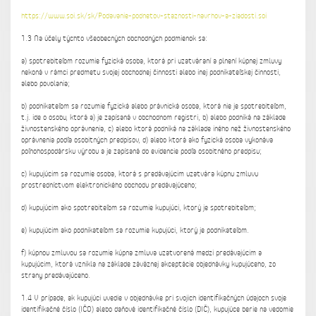
https://www.soi.sk/sk/Podavanie-podnetov-staznosti-navrhov-a-ziadosti.soi
1.3 Na účely týchto všeobecných obchodných podmienok sa:
a) spotrebiteľom rozumie fyzická osoba, ktorá pri uzatváraní a plnení kúpnej zmluvy
nekoná v rámci predmetu svojej obchodnej činnosti alebo inej podnikateľskej činnosti,
alebo povolania;
b) podnikateľom sa rozumie fyzická alebo právnická osoba, ktorá nie je spotrebiteľom,
t.j. ide o osobu, ktorá a) je zapísaná v obchodnom registri, b) alebo podniká na základe
živnostenského oprávnenia, c) alebo ktorá podniká na základe iného než živnostenského
oprávnenia podľa osobitných predpisov, d) alebo ktorá ako fyzická osoba vykonáva
poľnohospodársku výrobu a je zapísaná do evidencie podľa osobitného predpisu;
c) kupujúcim sa rozumie osoba, ktorá s predávajúcim uzatvára kúpnu zmluvu
prostredníctvom elektronického obchodu predávajúceho;
d) kupujúcim ako spotrebiteľom sa rozumie kupujúci, ktorý je spotrebiteľom;
e) kupujúcim ako podnikateľom sa rozumie kupujúci, ktorý je podnikateľom.
f) kúpnou zmluvou sa rozumie kúpna zmluva uzatvorená medzi predávajúcim a
kupujúcim, ktorá vznikla na základe záväznej akceptácie objednávky kupujúceho, zo
strany predávajúceho.
1.4 V prípade, ak kupujúci uvedie v objednávke pri svojich identifikačných údajoch svoje
identifikačné číslo (IČO) alebo daňové identifikačné číslo (DIČ), kupujúce berie na vedomie