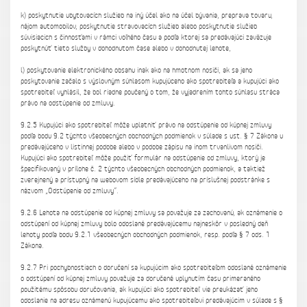
k) poskytnutie ubytovacích služieb na iný účel ako na účel bývania, preprava tovaru,
nájom automobilov, poskytnutie stravovacích služieb alebo poskytnutie služieb
súvisiacich s činnosťami v rámci voľného času a podľa ktorej sa predávajúci zaväzuje
poskytnúť tieto služby v dohodnutom čase alebo v dohodnutej lehote,
l) poskytovanie elektronického obsahu inak ako na hmotnom nosiči, ak sa jeho
poskytovanie začalo s výslovným súhlasom kupujúceho ako spotrebiteľa a kupujúci ako
spotrebiteľ vyhlásil, že bol riadne poučený o tom, že vyjadrením tohto súhlasu stráca
právo na odstúpenie od zmluvy.
9.2.5 Kupujúci ako spotrebiteľ môže uplatniť právo na odstúpenie od kúpnej zmluvy
podľa bodu 9.2 týchto všeobecných obchodných podmienok v súlade s ust. § 7 Zákona u
predávajúceho v listinnej podobe alebo v podobe zápisu na inom trvanlivom nosiči.
Kupujúci ako spotrebiteľ môže použiť formulár na odstúpenie od zmluvy, ktorý je
špecifikovaný v prílohe č. 2 týchto všeobecných obchodných podmienok, a taktiež
zverejnený a prístupný na webovom sídle predávajúceho na príslušnej podstránke s
názvom „Odstúpenie od zmluvy“.
9.2.6 Lehota na odstúpenie od kúpnej zmluvy sa považuje za zachovanú, ak oznámenie o
odstúpení od kúpnej zmluvy bolo odoslané predávajúcemu najneskôr v posledný deň
lehoty podľa bodu 9.2.1 všeobecných obchodných podmienok, resp. podľa § 7 ods. 1
Zákona.
9.2.7 Pri pochybnostiach o doručení sa kupujúcim ako spotrebiteľom odoslané oznámenie
o odstúpení od kúpnej zmluvy považuje za doručené uplynutím času primeraného
použitému spôsobu doručovania, ak kupujúci ako spotrebiteľ vie preukázať jeho
odoslanie na adresu oznámenú kupujúcemu ako spotrebiteľovi predávajúcim v súlade s §