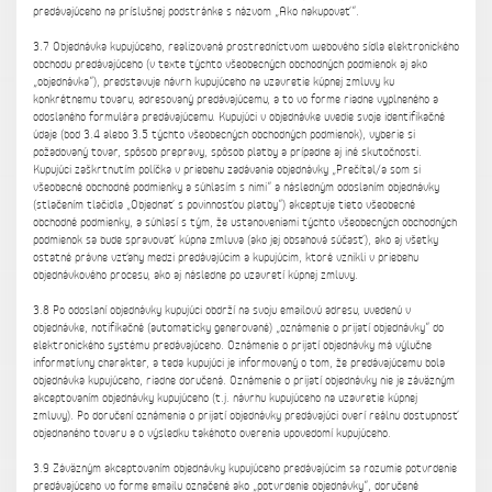
predávajúceho na príslušnej podstránke s názvom „Ako nakupovať“.
3.7 Objednávka kupujúceho, realizovaná prostredníctvom webového sídla elektronického
obchodu predávajúceho (v texte týchto všeobecných obchodných podmienok aj ako
„objednávka“), predstavuje návrh kupujúceho na uzavretie kúpnej zmluvy ku
konkrétnemu tovaru, adresovaný predávajúcemu, a to vo forme riadne vyplneného a
odoslaného formulára predávajúcemu. Kupujúci v objednávke uvedie svoje identifikačné
údaje (bod 3.4 alebo 3.5 týchto všeobecných obchodných podmienok), vyberie si
požadovaný tovar, spôsob prepravy, spôsob platby a prípadne aj iné skutočnosti.
Kupujúci zaškrtnutím políčka v priebehu zadávania objednávky „Prečítal/a som si
všeobecné obchodné podmienky a súhlasím s nimi“ a následným odoslaním objednávky
(stlačením tlačidla „Objednať s povinnosťou platby“) akceptuje tieto všeobecné
obchodné podmienky, a súhlasí s tým, že ustanoveniami týchto všeobecných obchodných
podmienok sa bude spravovať kúpna zmluva (ako jej obsahová súčasť), ako aj všetky
ostatné právne vzťahy medzi predávajúcim a kupujúcim, ktoré vznikli v priebehu
objednávkového procesu, ako aj následne po uzavretí kúpnej zmluvy.
3.8 Po odoslaní objednávky kupujúci obdrží na svoju emailovú adresu, uvedenú v
objednávke, notifikačné (automaticky generované) „oznámenie o prijatí objednávky“ do
elektronického systému predávajúceho. Oznámenie o prijatí objednávky má výlučne
informatívny charakter, a teda kupujúci je informovaný o tom, že predávajúcemu bola
objednávka kupujúceho, riadne doručená. Oznámenie o prijatí objednávky nie je záväzným
akceptovaním objednávky kupujúceho (t.j. návrhu kupujúceho na uzavretie kúpnej
zmluvy). Po doručení oznámenia o prijatí objednávky predávajúci overí reálnu dostupnosť
objednaného tovaru a o výsledku takéhoto overenia upovedomí kupujúceho.
3.9 Záväzným akceptovaním objednávky kupujúceho predávajúcim sa rozumie potvrdenie
predávajúceho vo forme emailu označené ako „potvrdenie objednávky“, doručené