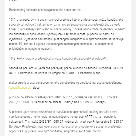
I. časť
Reklamačný poriadok pre kupujúceho ako spotrebiteľa
10.1 V prípade, ak má tovar tvoriaci predmet kúpnej zmluvy vady, môže kupujúci ako
spotrebiteľ uplatniť reklamáciu (t.j. právo zo zodpovednosti predávajúceho za vady
tovaru) u predávajúceho alebo u určenej osoby. Určená osoba môže reklamáciu vybaviť
iba odovzdaním opraveného výrobku, inak reklamáciu postúpi predávajúcemu na
vybavenie. Vybavenie reklamácií uplatnených kupujúcim ako spotrebiteľom sa spravuje
bodom 10, časťou I týchto všeobecných obchodných podmienok, a podporne aj
príslušnými právnymi predpismi.
10.2 Reklamáciu u predávajúceho môže kupujúci ako spotrebiteľ uplatniť:
osobne na prevádzke (kamenná predajňa) predávajúceho na adrese Michalská 2432/91,
060 01 Kežmarok na adrese Priemyselná 6, 085 01 Bardejov, alebo
elektronicky prostredníctvom emailu doručeného na emailovú adresu predávajúceho:
kanty@kanty.sk
, alebo
písomne na adrese predávajúceho: KANTY s.r.o., oddelenie reklamácií, Michalská
2432/91, 060 01 Kežmarok na adrese Priemyselná 6, 085 01 Bardejov
V prípade uplatnenej reklamácie je kupujúci ako spotrebiteľ povinný doručiť tovar,
tvoriaci predmet reklamácie, predávajúcemu, na adresu KANTY s.r.o., oddelenie
reklamácií, Michalská 2432/91, 060 01 Kežmarok na adrese Priemyselná 6, 085 01
Bardejov. Predávajúci nepreberá tovar doručovaný na dobierku a súčasne predávajúci
odporúča kupujúcemu ako spotrebiteľovi, aby odosielaný tovar poistil.