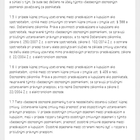
a súhlasí s tým, že bude bez ďalšieho na účely týchto všeobecných obchodných
podmienok považovaný za podnikateľa.
1.5 V prípade kúpnej zmluvy uzatvorenej medzi predávajúcim a kupujúcim ako
spotrebiteľom, vzniká medzi zmluvnými stranami kúpna zmluva v zmysle ust. § 588 a
nasl. Občianskeho zákonníka. Práva a povinnosti predávajúceho a kupujúceho ako
spotrebiteľa, neupravené týmito všeobecnými obchodnými podmienkami, sa spravujú
príslušnými ustanoveniami právnych predpisov, a to najmä Občianskeho zákonníka,
zákona č. 250/2007 Z.z. o ochrane spotrebiteľa, zákona č. 102/2014 Z.z. o ochrane
spotrebiteľa pri predaji tovaru alebo poskytovaní služieb na základe zmluvy uzavretej
na diaľku alebo zmluvy uzavretej mimo prevádzkových priestorov predávajúceho, zákona
č. 22/2004 Z.z. o elektronickom obchode.
1.6 V prípade kúpnej zmluvy uzatvorenej medzi predávajúcim a kupujúcim ako
podnikateľom, vzniká medzi stranami kúpna zmluva v zmysle ust. § 409 a nasl.
Obchodného zákonníka. Práva a povinnosti predávajúceho a kupujúceho ako podnikateľa,
neupravené týmito všeobecnými obchodnými podmienkami, sa spravujú príslušnými
ustanoveniami právnych predpisov, a to najmä Obchodného zákonníka a zákona č.
22/2004 Z.z. o elektronickom obchode.
1.7 Tieto všeobecné obchodné podmienky tvoria neoddeliteľnú obsahovú súčasť kúpnej
zmluvy. Ustanovenia kúpnej zmluvy majú prednosť pred dispozitívnymi ustanoveniami
právnych predpisov. V prípade osobitných zmluvných dojednaní medzi predávajúcim a
kupujúcim, majú v prípade rozporu takýchto osobitných zmluvných dojednaní s týmito
všeobecnými obchodnými podmienkami, prednosť osobitné zmluvné dojednania medzi
predávajúcim a kupujúcim. Osobitné dojednania medzi stranami nesmú byť v rozpore s
príslušnými právnymi predpismi.