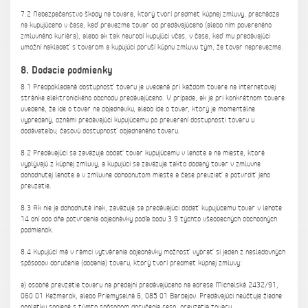
7.2 Nebezpečenstvo škody na tovare, ktorý tvorí predmet kúpnej zmluvy, prechádza
na kupujúceho v čase, keď prevezme tovar od predávajúceho (alebo ním povereného
zmluvného kuriéra), alebo ak tak neurobí kupujúci včas, v čase, keď mu predávajúci
umožní nakladať s tovarom a kupujúci poruší kúpnu zmluvu tým, že tovar neprevezme.
8. Dodacie podmienky
8.1 Predpokladaná dostupnosť tovaru je uvedená pri každom tovare na internetovej
stránke elektronického obchodu predávajúceho. V prípade, ak je pri konkrétnom tovare
uvedené, že ide o tovar na objednávku, alebo ide o tovar, ktorý je momentálne
vypredaný, oznámi predávajúci kupujúcemu po preverení dostupnosti tovaru u
dodávateľov, časovú dostupnosť objednaného tovaru.
8.2 Predávajúci sa zaväzuje dodať tovar kupujúcemu v lehote a na mieste, ktoré
vyplývajú z kúpnej zmluvy, a kupujúci sa zaväzuje takto dodaný tovar v zmluvne
dohodnutej lehote a v zmluvne dohodnutom mieste a čase prevziať a potvrdiť jeho
prevzatie.
8.3 Ak nie je dohodnuté inak, zaväzuje sa predávajúci dodať kupujúcemu tovar v lehote
14 dní odo dňa potvrdenia objednávky podľa bodu 3.9 týchto všeobecných obchodných
podmienok.
8.4 Kupujúci má v rámci vytvárania objednávky možnosť vybrať si jeden z nasledovných
spôsobov doručenia (dodania) tovaru, ktorý tvorí predmet kúpnej zmluvy:
a) osobné prevzatie tovaru na predajni predávajúceho na adrese Michalská 2432/91,
060 01 Kežmarok, alebo Priemyselná 6, 085 01 Bardejov. Predávajúci neúčtuje žiadne
poplatky spojené s týmto spôsobom doručenia resp. prevzatia tovaru.