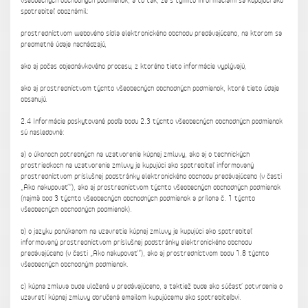
všeobecných obchodných podmienok, a to tak, že s týmito informáciami sa kupujúci ako
spotrebiteľ oboznámil:
prostredníctvom webového sídla elektronického obchodu predávajúceho, na ktorom sa
predmetné údaje nachádzajú,
ako aj počas objednávkového procesu, z ktorého tieto informácie vyplývajú,
ako aj prostredníctvom týchto všeobecných obchodných podmienok, ktoré tieto údaje
obsahujú.
2.4 Informácie poskytované podľa bodu 2.3 týchto všeobecných obchodných podmienok
sú nasledovné:
a) o úkonoch potrebných na uzatvorenie kúpnej zmluvy, ako aj o technických
prostriedkoch na uzatvorenie zmluvy je kupujúci ako spotrebiteľ informovaný
prostredníctvom príslušnej podstránky elektronického obchodu predávajúceho (v časti
„Ako nakupovať“), ako aj prostredníctvom týchto všeobecných obchodných podmienok
(najmä bod 3 týchto všeobecných obchodných podmienok a príloha č. 1 týchto
všeobecných obchodných podmienok).
b) o jazyku ponúkanom na uzavretie kúpnej zmluvy je kupujúci ako spotrebiteľ
informovaný prostredníctvom príslušnej podstránky elektronického obchodu
predávajúceho (v časti „Ako nakupovať“), ako aj prostredníctvom bodu 1.8 týchto
všeobecných obchodným podmienok.
c) kúpna zmluva bude uložená u predávajúceho, a taktiež bude ako súčasť potvrdenia o
uzavretí kúpnej zmluvy doručená emailom kupujúcemu ako spotrebiteľovi.