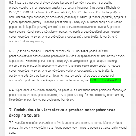
6.3.1 platba v hotovosti alebo platba kartou pri doručení tovaru na predajňu
predávajúceho (t.j. pri osobnom vyzdvihnutí tovaru kupujúcim) na adrese Michalská
2432/91, 060 01 Kežmarok a Priemyselná 6, 085 01 Bardejov. Pri platbe podľa tohto
bodu všeobecných obchodných podmienok predávajúci neúčtuje žiadne poplatky spojené s
týmto spôsobom platby. Finančné prostriedky v celej výške kúpnej ceny a súvisiacich
poplatkov je kupujúci povinný uhradiť pred prevzatím dodávaného tovaru. V prípade
neuhradenia kúpnej ceny a súvisiacich poplatkov podľa predchádzajúcej vety, nebude
tovar kupujúcemu zo strany predávajúceho odovzdaný a predávajúci je oprávnený
odstúpiť od kúpnej zmluvy.
6.3.2 platba na dobierku. Finančné prostriedky sú uhradené predávajúcemu
prostredníctvom doručujúceho pracovníka kuriérskej spoločnosti pri doručovaní tovaru
kupujúcemu. Finančné prostriedky v celej výške sumy dobierky je kupujúci povinný
uhradiť pred prevzatím dodávaného tovaru. V prípade neuhradenia dobierky nebude
tovar kupujúcemu zo strany doručujúceho kuriéra, odovzdaný, a predávajúci je
oprávnený odstúpiť od kúpnej zmluvy. Pri platbe podľa tohto bodu všeobecných
obchodných podmienok predávajúci účtuje poplatok vo výške
1,00 EUR vrátane DPH.
6.4 Kúpna cena a súvisiace poplatky sa považujú za uhradené dňom pripísania finančných
prostriedkov na účet predávajúceho, a v prípade úhrady formou dobierky dňom úhrady
finančných prostriedkov doručujúcemu kuriérovi.
7. Nadobudnutie vlastníctva a prechod nebezpečenstva
škody na tovare
7.1 Kupujúci nadobúda vlastnícke právo k tovaru tvoriacemu predmet kúpnej zmluvy,
prevzatím tovaru kupujúcim na zmluvne dohodnutom mieste dodania a zaplatením kúpnej
ceny.