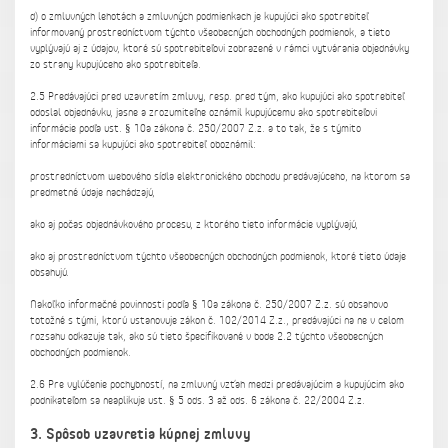
d) o zmluvných lehotách a zmluvných podmienkach je kupujúci ako spotrebiteľ
informovaný prostredníctvom týchto všeobecných obchodných podmienok, a tieto
vyplývajú aj z údajov, ktoré sú spotrebiteľovi zobrazené v rámci vytvárania objednávky
zo strany kupujúceho ako spotrebiteľa.
2.5 Predávajúci pred uzavretím zmluvy, resp. pred tým, ako kupujúci ako spotrebiteľ
odoslal objednávku, jasne a zrozumiteľne oznámil kupujúcemu ako spotrebiteľovi
informácie podľa ust. § 10a zákona č. 250/2007 Z.z. a to tak, že s týmito
informáciami sa kupujúci ako spotrebiteľ oboznámil:
prostredníctvom webového sídla elektronického obchodu predávajúceho, na ktorom sa
predmetné údaje nachádzajú,
ako aj počas objednávkového procesu, z ktorého tieto informácie vyplývajú,
ako aj prostredníctvom týchto všeobecných obchodných podmienok, ktoré tieto údaje
obsahujú.
Nakoľko informačné povinnosti podľa § 10a zákona č. 250/2007 Z.z. sú obsahovo
totožné s tými, ktorú ustanovuje zákon č. 102/2014 Z.z., predávajúci na ne v celom
rozsahu odkazuje tak, ako sú tieto špecifikované v bode 2.2 týchto všeobecných
obchodných podmienok.
2.6 Pre vylúčenie pochybností, na zmluvný vzťah medzi predávajúcim a kupujúcim ako
podnikateľom sa neaplikuje ust. § 5 ods. 3 až ods. 6 zákona č. 22/2004 Z.z.
3. Spôsob uzavretia kúpnej zmluvy