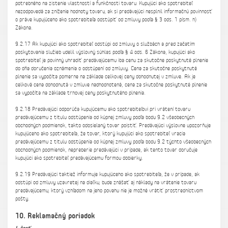
potrebného na zistenie vlastností a funkčnosti tovaru. Kupujúci ako spotrebiteľ
nezodpovedá za zníženie hodnoty tovaru, ak si predávajúci nesplnil informačnú povinnosť
o práve kupujúceho ako spotrebiteľa odstúpiť od zmluvy podľa § 3 ods. 1 písm. h)
Zákona.
9.2.17 Ak kupujúci ako spotrebiteľ odstúpi od zmluvy o službách a pred začatím
poskytovania služieb udelil výslovný súhlas podľa § 4 ods. 6 Zákona, kupujúci ako
spotrebiteľ je povinný uhradiť predávajúcemu iba cenu za skutočne poskytnuté plnenie
do dňa doručenia oznámenia o odstúpení od zmluvy. Cena za skutočne poskytnuté
plnenie sa vypočíta pomerne na základe celkovej ceny dohodnutej v zmluve. Ak je
celková cena dohodnutá v zmluve nadhodnotená, cena za skutočne poskytnuté plnenie
sa vypočíta na základe trhovej ceny poskytnutého plnenia.
9.2.18 Predávajúci odporúča kupujúcemu ako spotrebiteľovi pri vrátení tovaru
predávajúcemu z titulu odstúpenia od kúpnej zmluvy podľa bodu 9.2 všeobecných
obchodných podmienok, takto odosielaný tovar poistiť. Predávajúci výslovne upozorňuje
kupujúceho ako spotrebiteľa, že tovar, ktorý kupujúci ako spotrebiteľ vracia
predávajúcemu z titulu odstúpenia od kúpnej zmluvy podľa bodu 9.2 týchto všeobecných
obchodných podmienok, nepreberie predávajúci v prípade, ak tento tovar doručuje
kupujúci ako spotrebiteľ predávajúcemu formou dobierky.
9.2.19 Predávajúci taktiež informuje kupujúceho ako spotrebiteľa, že v prípade, ak
odstúpi od zmluvy uzavretej na diaľku, bude znášať aj náklady na vrátenie tovaru
predávajúcemu, ktorý vzhľadom na jeho povahu nie je možné vrátiť prostredníctvom
pošty.
10. Reklamačný poriadok