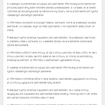
O uvedených skutočnostiach je kupujúci ako spotrebiteľ informovaný prostredníctvom
príslušnej podstránky elektronického obchodu predávajúceho, a v prípade, ak je takáto
rozšírená záruka poskytovaná na niektoré druhy tovaru, tak aj prostredníctvom týchto
všeobecných obchodných podmienok
n) Informácia o existencii príslušných kódexov správania, ktoré sa predávajúci zaviazal
dodržiavať, a o spôsobe, akým sa môže spotrebiteľ s nimi oboznámiť alebo získať ich
znenie,
Predávajúci týmto oznamuje kupujúcemu ako spotrebiteľovi, že predávajúci nepristúpil
ku žiadnemu kódexu správania, a z uvedeného dôvodu nie je predmetné ustanovenie
zákona aplikovateľné.
o) Informácia o dĺžke trvania zmluvy, ak ide o zmluvu uzavretú na dobu určitú; ak ide o
zmluvu uzavretú na dobu neurčitú alebo ak ide o zmluvu, pri ktorej sa automaticky
predlžuje jej platnosť, aj informáciu o podmienkach vypovedania zmluvy.
O uvedenej skutočnostiach je kupujúci ako spotrebiteľ informovaný prostredníctvom
týchto všeobecných obchodných podmienok.
p) Informácia o minimálnej dĺžke trvania záväzkov spotrebiteľa vyplývajúcich zo zmluvy,
ak zo zmluvy vyplýva pre spotrebiteľa taký záväzok.
Predávajúci týmto oznamuje kupujúcemu ako spotrebiteľovi, že z kúpnej zmluvy
nevyplývajú pre kupujúceho ako spotrebiteľa žiadne záväzky, ktoré by mali trvať dlhšie
ako vopred stanovenú minimálnu dobu trvania.