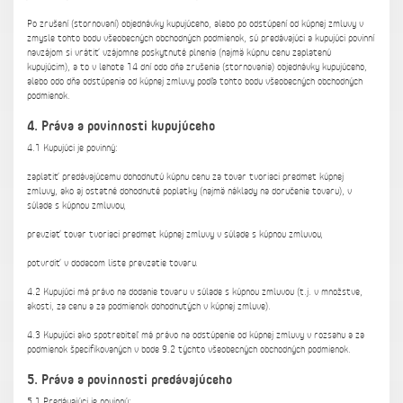
Po zrušení (stornovaní) objednávky kupujúceho, alebo po odstúpení od kúpnej zmluvy v
zmysle tohto bodu všeobecných obchodných podmienok, sú predávajúci a kupujúci povinní
navzájom si vrátiť vzájomne poskytnuté plnenia (najmä kúpnu cenu zaplatenú
kupujúcim), a to v lehote 14 dní odo dňa zrušenia (stornovania) objednávky kupujúceho,
alebo odo dňa odstúpenia od kúpnej zmluvy podľa tohto bodu všeobecných obchodných
podmienok.
4. Práva a povinnosti kupujúceho
4.1 Kupujúci je povinný:
zaplatiť predávajúcemu dohodnutú kúpnu cenu za tovar tvoriaci predmet kúpnej
zmluvy, ako aj ostatné dohodnuté poplatky (najmä náklady na doručenie tovaru), v
súlade s kúpnou zmluvou,
prevziať tovar tvoriaci predmet kúpnej zmluvy v súlade s kúpnou zmluvou,
potvrdiť v dodacom liste prevzatie tovaru.
4.2 Kupujúci má právo na dodanie tovaru v súlade s kúpnou zmluvou (t.j. v množstve,
akosti, za cenu a za podmienok dohodnutých v kúpnej zmluve).
4.3 Kupujúci ako spotrebiteľ má právo na odstúpenie od kúpnej zmluvy v rozsahu a za
podmienok špecifikovaných v bode 9.2 týchto všeobecných obchodných podmienok.
5. Práva a povinnosti predávajúceho
5.1 Predávajúci je povinný: