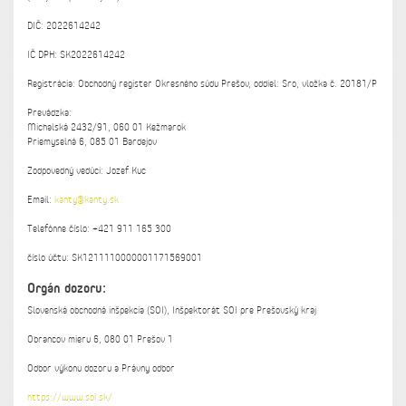
DIČ: 2022614242
IČ DPH: SK2022614242
Registrácia: Obchodný register Okresného súdu Prešov, oddiel: Sro, vložka č. 20181/P
Prevádzka:
Michalská 2432/91, 060 01 Kežmarok
Priemyselná 6, 085 01 Bardejov
Zodpovedný vedúci: Jozef Kuc
Email:
kanty@kanty.sk
Telefónne číslo: +421 911 165 300
číslo účtu: SK1211110000001171569001
Orgán dozoru:
Slovenská obchodná inšpekcia (SOI), Inšpektorát SOI pre Prešovský kraj
Obrancov mieru 6, 080 01 Prešov 1
Odbor výkonu dozoru a Právny odbor
https://www.soi.sk/