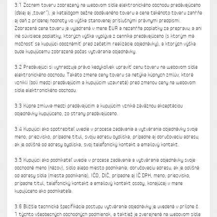
3.1 Zoznam tovaru zobrazený na webovom sídle elektronického obchodu predávajúceho
(ďalej aj „tovar“), je katalógom bežne dodávaného tovaru a cena takéhoto tovaru zahŕňa
aj daň z pridanej hodnoty vo výške stanovenej príslušnými právnymi predpismi.
Zobrazená cena tovaru je vyjadrená v mene EUR a nezahŕňa poplatky za prepravu, a ani
iné súvisiace poplatky, ktorých výška vyplýva z cenníka predávajúceho (s ktorým má
možnosť sa kupujúci oboznámiť pred začatím realizácie objednávky), a ktorých výška
bude kupujúcemu zobrazená počas vytvárania objednávky.
3.2 Predávajúci si vyhradzuje právo kedykoľvek upraviť cenu tovaru na webovom sídle
elektronického obchodu. Takáto zmena ceny tovaru sa netýka kúpnych zmlúv, ktoré
vznikli (boli medzi predávajúcim a kupujúcim uzavreté) pred zmenou ceny na webovom
sídle elektronického obchodu.
3.3 Kúpna zmluva medzi predávajúcim a kupujúcim vzniká záväznou akceptáciou
objednávky kupujúceho, zo strany predávajúceho.
3.4 Kupujúci ako spotrebiteľ uvedie v procese zadávania a vytvárania objednávky svoje
meno, priezvisko, prípadne titul, svoju adresu bydliska, prípadne aj doručovaciu adresu,
ak je odlišná od adresy bydliska, svoj telefonický kontakt a emailový kontakt.
3.5 Kupujúci ako podnikateľ uvedie v procese zadávania a vytvárania objednávky svoje
obchodné meno (názov), sídlo alebo miesto podnikania, doručovaciu adresu, ak je odlišná
od adresy sídla (miesta podnikania), IČO, DIČ, prípadne aj IČ DPH, meno, priezvisko,
prípadne titul, telefonický kontakt a emailový kontakt osoby, konajúcej v mene
kupujúceho ako podnikateľa.
3.6 Bližšia technická špecifikácia postupu vytvárania objednávky je uvedená v prílohe č.
1 týchto všeobecných obchodných podmienok, a taktiež je zverejnená na webovom sídle