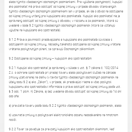
alebo týmito všeobecnými obchodnými podmienkami. Pre vylúčenie pochybností, kupujúci
ako podnikateľ má právo odstúpiť od kúpnej zmluvy v prípade dôvodov stanovených
týmito všeobecnými obchodnými podmienkami len v prípade, ak ide o dôvod na odstúpenie
od kúpnej zmluvy určený pre kupujúceho ako podnikateľa. Kupujúci ako podnikateľ nie je
oprávnený odstúpiť od kúpnej zmluvy z dôvodov, v rozsahu a za podmienok, ktoré sú
uvedené v bode 9.2 týchto všeobecných obchodných podmienok (ktoré sa vzťahujú
výlučne na kupujúceho ako spotrebiteľa).
9.1.2 Práva a povinnosti predávajúceho a kupujúceho ako podnikateľa súvisiace s
odstúpením od kúpnej zmluvy, následky takéhoto odstúpenia od kúpnej zmluvy vrátane
vrátenia poskytnutých plnení, sa spravujú Obchodným zákonníkom.
9.2 Odstúpenie od kúpnej zmluvy – kupujúcim ako spotrebiteľom
9.2.1 Kupujúci ako spotrebiteľ je oprávnený v súlade s ust. § 7 zákona č. 102/2014
Z.z. o ochrane spotrebiteľa pri predaji tovaru alebo poskytovaní služieb na základe
zmluvy uzatvorenej na diaľku (v texte týchto všeobecných obchodných podmienok na
účely bodu 9.2 aj ako „Zákon“), v prípade, ak predávajúci riadne a včas poskytol
kupujúcemu ako spotrebiteľovi informácie o práve odstúpiť od kúpnej zmluvy podľa ust.
§ 3 ods. 1 písm. h) Zákona, aj bez uvedenia dôvodu odstúpiť od kúpnej zmluvy do 14 dní
odo dňa:
a) prevzatia tovaru podľa bodu 9.2.2 týchto všeobecných obchodných podmienok, alebo
b) uzavretia zmluvy o poskytovaní elektronického obsahu nedodávaného na hmotnom
nosiči.
9.2.2 Tovar sa považuje za prevzatý kupujúcim ako spotrebiteľom okamihom, keď