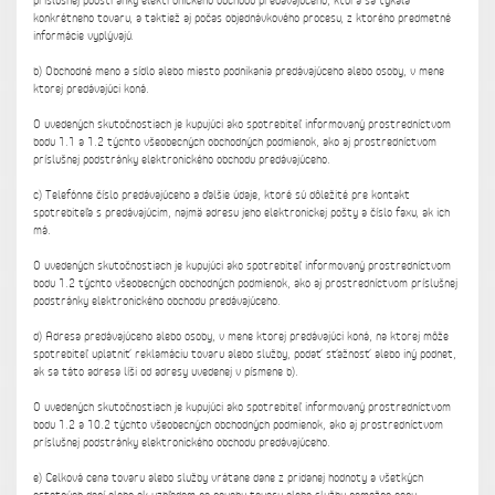
príslušnej podstránky elektronického obchodu predávajúceho, ktorá sa týkala
konkrétneho tovaru, a taktiež aj počas objednávkového procesu, z ktorého predmetné
informácie vyplývajú.
b) Obchodné meno a sídlo alebo miesto podnikania predávajúceho alebo osoby, v mene
ktorej predávajúci koná.
O uvedených skutočnostiach je kupujúci ako spotrebiteľ informovaný prostredníctvom
bodu 1.1 a 1.2 týchto všeobecných obchodných podmienok, ako aj prostredníctvom
príslušnej podstránky elektronického obchodu predávajúceho.
c) Telefónne číslo predávajúceho a ďalšie údaje, ktoré sú dôležité pre kontakt
spotrebiteľa s predávajúcim, najmä adresu jeho elektronickej pošty a číslo faxu, ak ich
má.
O uvedených skutočnostiach je kupujúci ako spotrebiteľ informovaný prostredníctvom
bodu 1.2 týchto všeobecných obchodných podmienok, ako aj prostredníctvom príslušnej
podstránky elektronického obchodu predávajúceho.
d) Adresa predávajúceho alebo osoby, v mene ktorej predávajúci koná, na ktorej môže
spotrebiteľ uplatniť reklamáciu tovaru alebo služby, podať sťažnosť alebo iný podnet,
ak sa táto adresa líši od adresy uvedenej v písmene b).
O uvedených skutočnostiach je kupujúci ako spotrebiteľ informovaný prostredníctvom
bodu 1.2 a 10.2 týchto všeobecných obchodných podmienok, ako aj prostredníctvom
príslušnej podstránky elektronického obchodu predávajúceho.
e) Celková cena tovaru alebo služby vrátane dane z pridanej hodnoty a všetkých