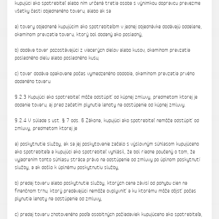
kupujúci ako spotrebiteľ alebo ním určená tretia osoba s výnimkou dopravcu prevezme
všetky časti objednaného tovaru, alebo ak sa
a) tovary objednané kupujúcim ako spotrebiteľom v jednej objednávke dodávajú oddelene,
okamihom prevzatia tovaru, ktorý bol dodaný ako posledný,
b) dodáva tovar pozostávajúci z viacerých dielov alebo kusov, okamihom prevzatia
posledného dielu alebo posledného kusu,
c) tovar dodáva opakovane počas vymedzeného obdobia, okamihom prevzatia prvého
dodaného tovaru.
9.2.3 Kupujúci ako spotrebiteľ môže odstúpiť od kúpnej zmluvy, predmetom ktorej je
dodanie tovaru, aj pred začatím plynutia lehoty na odstúpenie od kúpnej zmluvy.
9.2.4 V súlade s ust. § 7 ods. 6 Zákona, kupujúci ako spotrebiteľ nemôže odstúpiť od
zmluvy, predmetom ktorej je
a) poskytnutie služby, ak sa jej poskytovanie začalo s výslovným súhlasom kupujúceho
ako spotrebiteľa a kupujúci ako spotrebiteľ vyhlásil, že bol riadne poučený o tom, že
vyjadrením tohto súhlasu stráca právo na odstúpenie od zmluvy po úplnom poskytnutí
služby, a ak došlo k úplnému poskytnutiu služby,
b) predaj tovaru alebo poskytnutie služby, ktorých cena závisí od pohybu cien na
finančnom trhu, ktorý predávajúci nemôže ovplyvniť a ku ktorému môže dôjsť počas
plynutia lehoty na odstúpenie od zmluvy,
c) predaj tovaru zhotoveného podľa osobitných požiadaviek kupujúceho ako spotrebiteľa,