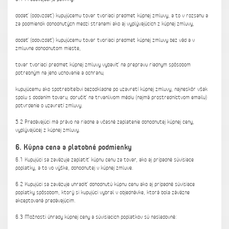
dodať (odovzdať) kupujúcemu tovar tvoriaci predmet kúpnej zmluvy, a to v rozsahu a
za podmienok dohodnutých medzi stranami ako aj vyplývajúcich z kúpnej zmluvy,
dodať (odovzdať) kupujúcemu tovar tvoriaci predmet kúpnej zmluvy bez vád a v
zmluvne dohodnutom mieste,
tovar tvoriaci predmet kúpnej zmluvy vybaviť na prepravu riadnym spôsobom
potrebným na jeho uchovanie a ochranu,
kupujúcemu ako spotrebiteľovi bezodkladne po uzavretí kúpnej zmluvy, najneskôr však
spolu s dodaním tovaru, doručiť na trvanlivom médiu (najmä prostredníctvom emailu)
potvrdenie o uzavretí zmluvy.
5.2 Predávajúci má právo na riadne a včasné zaplatenie dohodnutej kúpnej ceny,
vyplývajúcej z kúpnej zmluvy.
6. Kúpna cena a platobné podmienky
6.1 Kupujúci sa zaväzuje zaplatiť kúpnu cenu za tovar, ako aj prípadné súvisiace
poplatky, a to vo výške, dohodnutej v kúpnej zmluve.
6.2 Kupujúci sa zaväzuje uhradiť dohodnutú kúpnu cenu ako aj prípadné súvisiace
poplatky spôsobom, ktorý si kupujúci vybral v objednávke, ktorá bola záväzne
akceptovaná predávajúcim.
6.3 Možnosti úhrady kúpnej ceny a súvisiacich poplatkov sú nasledovné: