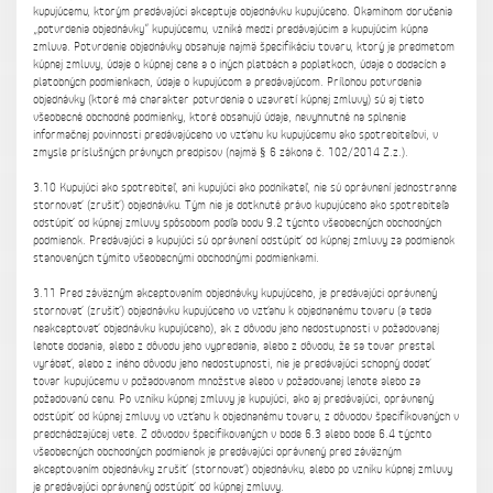
kupujúcemu, ktorým predávajúci akceptuje objednávku kupujúceho. Okamihom doručenia
„potvrdenia objednávky“ kupujúcemu, vzniká medzi predávajúcim a kupujúcim kúpna
zmluva. Potvrdenie objednávky obsahuje najmä špecifikáciu tovaru, ktorý je predmetom
kúpnej zmluvy, údaje o kúpnej cene a o iných platbách a poplatkoch, údaje o dodacích a
platobných podmienkach, údaje o kupujúcom a predávajúcom. Prílohou potvrdenia
objednávky (ktoré má charakter potvrdenia o uzavretí kúpnej zmluvy) sú aj tieto
všeobecné obchodné podmienky, ktoré obsahujú údaje, nevyhnutné na splnenie
informačnej povinnosti predávajúceho vo vzťahu ku kupujúcemu ako spotrebiteľovi, v
zmysle príslušných právnych predpisov (najmä § 6 zákona č. 102/2014 Z.z.).
3.10 Kupujúci ako spotrebiteľ, ani kupujúci ako podnikateľ, nie sú oprávnení jednostranne
stornovať (zrušiť) objednávku. Tým nie je dotknuté právo kupujúceho ako spotrebiteľa
odstúpiť od kúpnej zmluvy spôsobom podľa bodu 9.2 týchto všeobecných obchodných
podmienok. Predávajúci a kupujúci sú oprávnení odstúpiť od kúpnej zmluvy za podmienok
stanovených týmito všeobecnými obchodnými podmienkami.
3.11 Pred záväzným akceptovaním objednávky kupujúceho, je predávajúci oprávnený
stornovať (zrušiť) objednávku kupujúceho vo vzťahu k objednanému tovaru (a teda
neakceptovať objednávku kupujúceho), ak z dôvodu jeho nedostupnosti v požadovanej
lehote dodania, alebo z dôvodu jeho vypredania, alebo z dôvodu, že sa tovar prestal
vyrábať, alebo z iného dôvodu jeho nedostupnosti, nie je predávajúci schopný dodať
tovar kupujúcemu v požadovanom množstve alebo v požadovanej lehote alebo za
požadovanú cenu. Po vzniku kúpnej zmluvy je kupujúci, ako aj predávajúci, oprávnený
odstúpiť od kúpnej zmluvy vo vzťahu k objednanému tovaru, z dôvodov špecifikovaných v
predchádzajúcej vete. Z dôvodov špecifikovaných v bode 6.3 alebo bode 6.4 týchto
všeobecných obchodných podmienok je predávajúci oprávnený pred záväzným
akceptovaním objednávky zrušiť (stornovať) objednávku, alebo po vzniku kúpnej zmluvy
je predávajúci oprávnený odstúpiť od kúpnej zmluvy.