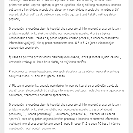
ostatných daní alebo ak vzhľadom na povahu tovaru alebo služby nemožno cenu
primerane určiť vopred, spôsob, akým sa vypočíta, ako aj náklady na dopravu, dodanie,
poštovné a iné náklady a poplatky, alebo, ak tieto náklady a poplatky nemožno určiť
vopred, skutočnosť, že do celkovej ceny môžu byť zarátané takéto náklady alebo
poplatky.
O uvedených skutočnostiach je kupujúci ako spotrebiteľ informovaný prostredníctvom
príslušnej podstránky elektronického obchodu predávajúceho, ktorá sa týkala
konkrétneho tovaru, taktiež aj počas objednávkového procesu, z ktorého predmetné
informácie vyplývajú, ako aj prostredníctvom bodu 6.3 a 8.4 týchto všeobecných
obchodných podmienok.
f) Cena za použitie prostriedkov diaľkovej komunikácie, ktoré je možné využiť na účely
uzavretia zmluvy, ak ide o číslo služby so zvýšenou tarifou.
Predávajúci oznamuje kupujúcemu ako spotrebiteľovi, že za účelom uzavretia zmluvy
nevyužíva žiadnu službu so zvýšenou tarifou.
g) Platobné podmienky, dodacie podmienky, lehotu, do ktorej sa predávajúci zaväzuje
dodať tovar alebo poskytnúť službu, informáciu o postupoch uplatňovania a vybavovania
reklamácií, sťažností a podnetov spotrebiteľov.
O uvedených skutočnostiach je kupujúci ako spotrebiteľ informovaný prostredníctvom
príslušnej podstránky elektronického obchodu predávajúceho (v časti „Platobné
podmienky“, „Dodacie podmienky“, „Reklamačný poriadok“ a „Alternatívne riešenie
sporov“), taktiež aj počas objednávkového procesu, z ktorého predmetné informácie
vyplývajú, ako aj prostredníctvom bodu 6, bodu 8, bodu 11.2 a bodu 10 časť I týchto
všeobecných obchodných podmienok.