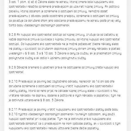
3 ods. 1 písm. b) až d) Zákona alebo na adresu, ktorej zmena bola kupujúcemu ako
spotrebiteľovi náležite oznámená predávajúcim po uzavretí kúpnej zmluvy. Ak poštovú
zásielku, ktorej obsahom je oznámenie o odstúpení od zmluvy, nemožno dodať
predávajúcemu z dôvodov podľa osobitného predpisu, oznámenie o odstúpení od zmluvy
sa považuje za doručené dňom jeho odoslania predávajúcemu na adresu podľa prvej vety
tohto bodu všeobecných obchodných podmienok.
9.2.8 Ak kupujúci ako spotrebiteľ odstúpi od kúpnej zmluvy, zrušuje sa od začiatku aj
každá doplnková zmluva súvisiaca s kúpnou zmluvou, od ktorej kupujúci ako spotrebiteľ
odstúpil. Od kupujúceho ako spotrebiteľa nie je možné požadovať žiadne náklady alebo
iné platby v súvislosti so zrušením doplnkovej zmluvy okrem úhrady nákladov a platieb
uvedených v § 9 ods. 3 a § 10 ods. 3 Zákona a ceny za službu, ak je predmetom zmluvy
poskytnutie služby a ak došlo k úplnému poskytnutiu služby.
9.2.9 Dôkazné bremeno o uplatnení práva na odstúpenie od zmluvy znáša kupujúci ako
spotrebiteľ.
9.2.10 Predávajúci je povinný bez zbytočného odkladu, najneskôr do 14 dní odo dňa
doručenia oznámenia o odstúpení od zmluvy vrátiť kupujúcemu ako spotrebiteľovi
všetky platby, ktoré od neho prijal na základe kúpnej zmluvy alebo v súvislosti s ňou,
vrátane nákladov na dopravu, dodanie a poštovné a iných nákladov a poplatkov; tým nie
je dotknuté ustanovenie § 8 ods. 5 Zákona.
9.2.11 Predávajúci je povinný vrátiť kupujúcemu ako spotrebiteľovi platby podľa bodu
9.2.10 týchto všeobecných obchodných podmienok rovnakým spôsobom, aký použil
kupujúci spotrebiteľ pri svojej platbe. Tým nie je dotknuté právo kupujúceho ako
spotrebiteľa dohodnúť sa s predávajúcim na inom spôsobe platby, ak v súvislosti s tým
kupujúcemu ako spotrebiteľovi nebudú účtované žiadne ďalšie poplatky.