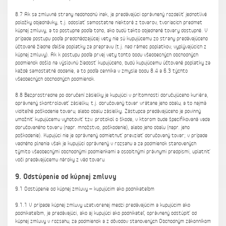
8.7 Ak sa zmluvné strany nedohodnú inak, je predávajúci oprávnený rozdeliť jednotlivé
položky objednávky, t.j. odoslať samostatne niektoré z tovarov, tvoriacich predmet
kúpnej zmluvy, a to postupne podľa toho, ako budú takto objednané tovary dostupné. V
prípade postupu podľa predchádzajúcej vety nie sú kupujúcemu zo strany predávajúceho
účtované žiadne ďalšie poplatky za prepravu (t.j. nad rámec poplatkov, vyplývajúcich z
kúpnej zmluvy). Ak k postupu podľa prvej vety tohto bodu všeobecných obchodných
podmienok došlo na výslovnú žiadosť kupujúceho, budú kupujúcemu účtované poplatky za
každé samostatné dodanie, a to podľa cenníka v zmysle bodu 8.4 a 6.3 týchto
všeobecných obchodných podmienok.
8.8 Bezprostredne po doručení zásielky je kupujúci v prítomnosti doručujúceho kuriéra,
oprávnený skontrolovať zásielku, t.j. doručovaný tovar vrátane jeho obalu, a to najmä
viditeľné poškodenie tovaru, alebo obalu zásielky. Zástupca predávajúceho je povinný
umožniť kupujúcemu vyhotoviť tzv. protokol o škode, v ktorom bude špecifikovaná vada
doručovaného tovaru (napr. množstvo, poškodenie), alebo jeho obalu (napr. jeho
poškodenie). Kupujúci nie je oprávnený odmietnuť prevziať doručovaný tovar; v prípade
vadného plnenia však je kupujúci oprávnený v rozsahu a za podmienok stanovených
týmito všeobecnými obchodnými podmienkami a osobitnými právnymi predpismi, uplatniť
voči predávajúcemu nároky z vád tovaru.
9. Odstúpenie od kúpnej zmluvy
9.1 Odstúpenie od kúpnej zmluvy – kupujúcim ako podnikateľom
9.1.1 V prípade kúpnej zmluvy uzatvorenej medzi predávajúcim a kupujúcim ako
podnikateľom, je predávajúci, ako aj kupujúci ako podnikateľ, oprávnený odstúpiť od
kúpnej zmluvy v rozsahu, za podmienok a z dôvodov stanovených Obchodným zákonníkom