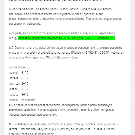
b) doručenie tovaru na adresu, ktorú uviedol kupujúci v objednávke ako adresu
doručenia, a to prostredníctvom doručujúceho kuriéra Toptrans, alebo
prostredníctvom iného zmluvného kuriéra predávajúceho. Poplatok za takýto spôsob
doručenia je nasledovný:
v prípade, ak hmostnosť tovaru tvoriaceho predmet kúpnej zmluvy nepresiahne
0,5kg,
predstavuje poplatok za prepravu sumu vo výške 3,00 EUR vrátane DPH
8.5 Dodanie tovaru sa uskutočňuje výlučne počas pracovných dní. V prípade osobného
prevzatia na predajni predávajúceho na adrese Michalská 2432/91, 060 01 Kežmarok
a na adrese Priemyselná 6, 085 01 Bardejov v čase:
pondelok
8–17
utorok
8–17
streda
8–17
štvrtok
8–17
piatok
8–17
sobota
9–12
nedeľa
zatvorené
a v prípade doručenia prostredníctvom doručujúceho kuriéra podľa aktuálnych
podmienok spoločnosti prepravujúcej tovar uvedenej v bode 8.4 písm. b) týchto
všeobecných obchodných podmienok.
8.6 Predávajúci je oprávnený odstúpiť od kúpnej zmluvy v prípade, ak kupujúci ani v
lehote 7 dní odo dňa, kedy bol kupujúci povinný tovar prevziať v súlade s kúpnou
zmluvou, tento tovar neprevezme.