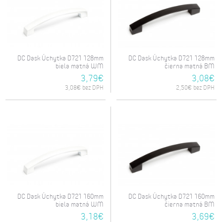
DC Dask Úchytka D721 128mm
DC Dask Úchytka D721 128mm
biela matná WM
čierna matná BM
3,79€
3,08€
3,08€ bez DPH
2,50€ bez DPH
DC Dask Úchytka D721 160mm
DC Dask Úchytka D721 160mm
biela matná WM
čierna matná BM
3,18€
3,69€