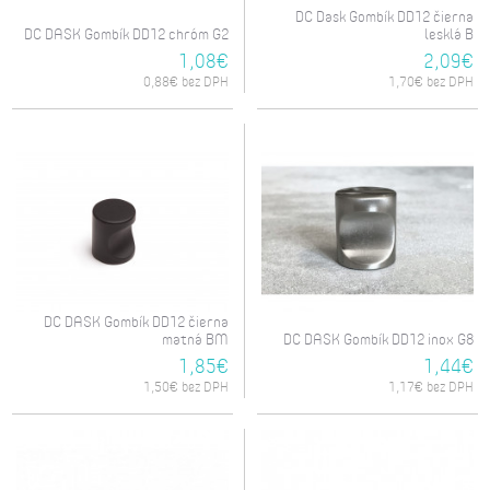
DC Dask Gombík DD12 čierna
DC DASK Gombík DD12 chróm G2
lesklá B
1,08€
2,09€
0,88€ bez DPH
1,70€ bez DPH
DC DASK Gombík DD12 čierna
matná BM
DC DASK Gombík DD12 inox G8
1,85€
1,44€
1,50€ bez DPH
1,17€ bez DPH