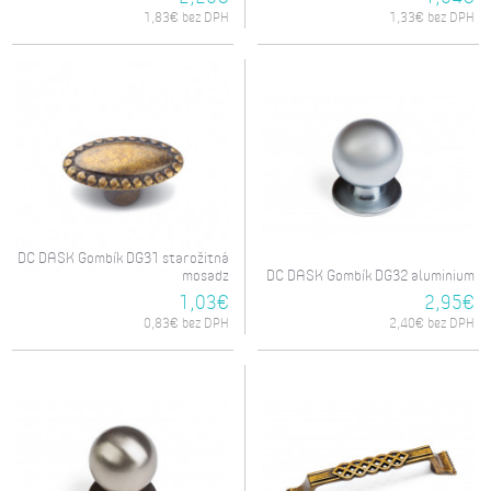
1,83€ bez DPH
1,33€ bez DPH
DC DASK Gombík DG31 starožitná
mosadz
DC DASK Gombík DG32 aluminium
1,03€
2,95€
0,83€ bez DPH
2,40€ bez DPH