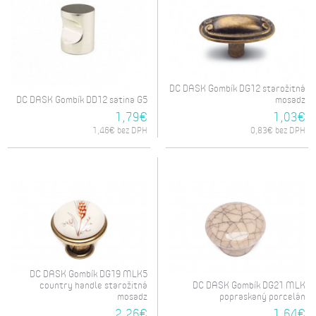
DC DASK Gombík DG12 starožitná
DC DASK Gombík DD12 satina G5
mosadz
1,79€
1,03€
1,46€ bez DPH
0,83€ bez DPH
DC DASK Gombík DG19 MLK5
country handle starožitná
DC DASK Gombík DG21 MLK
mosadz
popraskaný porcelán
2,26€
1,64€