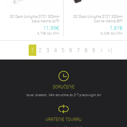
DC Dask Úchytka D721 320mm
DC Dask Úchytka D721 320mm
biela matná WM
čierna matná BM
11,99€
7,87€
9,75€ bez DPH
6,40€ bez DPH
1
2
3
4
5
6
7
8
9
>
>|
DORUČENIE
tovar skladom, Vám doručíme do 2-7 pracovných dní
VRATENIE TOVARU