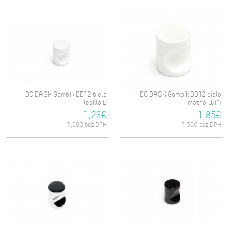
DC DASK Gombík DD12 biela
DC DASK Gombík DD12 biela
lesklá B
matná WM
1,23€
1,85€
1,00€ bez DPH
1,50€ bez DPH