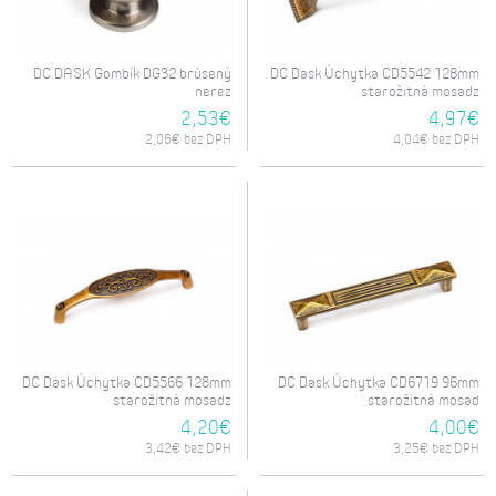
DC DASK Gombík DG32 brúsený
DC Dask Úchytka CD5542 128mm
nerez
starožitná mosadz
2,53€
4,97€
2,06€ bez DPH
4,04€ bez DPH
DC Dask Úchytka CD5566 128mm
DC Dask Úchytka CD6719 96mm
starožitná mosadz
starožitná mosad
4,20€
4,00€
3,42€ bez DPH
3,25€ bez DPH