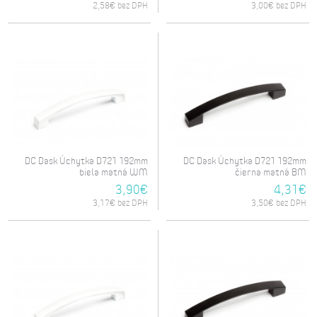
2,58€ bez DPH
3,00€ bez DPH
DC Dask Úchytka D721 192mm
DC Dask Úchytka D721 192mm
biela matná WM
čierna matná BM
3,90€
4,31€
3,17€ bez DPH
3,50€ bez DPH