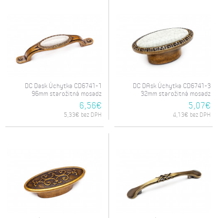
DC Dask Úchytka CD6741-1
DC DAsk Úchytka CD6741-3
96mm starožitná mosadz
32mm starožitná mosadz
6,56€
5,07€
5,33€ bez DPH
4,13€ bez DPH