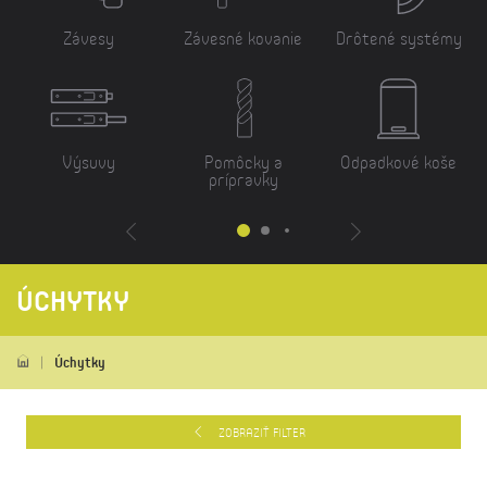
Závesy
Závesné kovanie
Drôtené systémy
Výsuvy
Pomôcky a
Odpadkové koše
prípravky
ÚCHYTKY
Úchytky
ZOBRAZIŤ FILTER