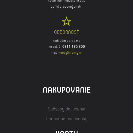
tovar nám môžete vrátiť
do 14 pracovných dní
ODBORNOSŤ
radi Vám poradíme
na tel. č.
0911 165 300
mail:
kanty@kanty.sk
NAKUPOVANIE
Spôsoby doručenia
Obchodné podmienky