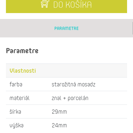
DO KOŠÍKA
PARAMETRE
Parametre
Vlastnosti
farba
starožitná mosadz
materiál
znal + porcelán
šírka
29mm
výška
24mm