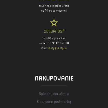
tovar nám môžete vrátiť
do 14 pracovných dní
ODBORNOSŤ
radi Vám poradíme
na tel. č.
0911 165 300
mail:
kanty@kanty.sk
NAKUPOVANIE
Spôsoby doručenia
Obchodné podmienky