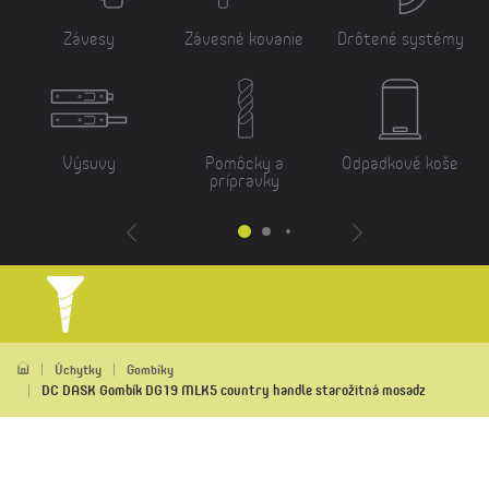
Závesy
Závesné kovanie
Drôtené systémy
Výsuvy
Pomôcky a
Odpadkové koše
prípravky
Úchytky
Gombíky
DC DASK Gombík DG19 MLK5 country handle starožitná mosadz