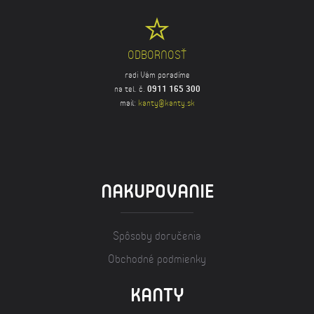
ODBORNOSŤ
radi Vám poradíme
na tel. č.
0911 165 300
mail:
kanty@kanty.sk
NAKUPOVANIE
Spôsoby doručenia
Obchodné podmienky
KANTY