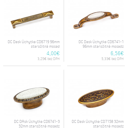
DC Dask Úchytka CD6719 96mm
DC Dask Úchytka CD6741-1
starožitná mosad
96mm starožitná mosadz
4,00€
6,56€
3,25€ bez DPH
5,33€ bez DPH
DC DAsk Úchytka CD6741-3
DC Dask Úchytka CD7158 32mm
32mm starožitná mosadz
starožitná mosadz