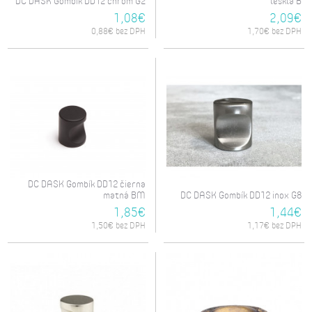
DC DASK Gombík DD12 chróm G2
lesklá B
1,08€
2,09€
0,88€ bez DPH
1,70€ bez DPH
DC DASK Gombík DD12 čierna
matná BM
DC DASK Gombík DD12 inox G8
1,85€
1,44€
1,50€ bez DPH
1,17€ bez DPH