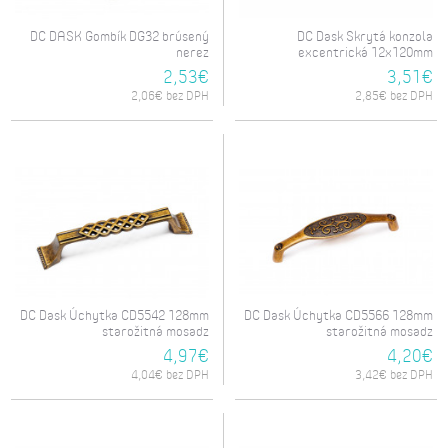
DC DASK Gombík DG32 brúsený
DC Dask Skrytá konzola
nerez
excentrická 12x120mm
2,53€
3,51€
2,06€ bez DPH
2,85€ bez DPH
DC Dask Úchytka CD5542 128mm
DC Dask Úchytka CD5566 128mm
starožitná mosadz
starožitná mosadz
4,97€
4,20€
4,04€ bez DPH
3,42€ bez DPH