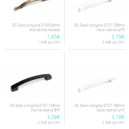
DC Dask Úchytka D103 64mm
DC Dask Úchytka D721 128mm
starožitná mosadz
biela matná WM
1,85€
3,79€
1,50€ bez DPH
3,08€ bez DPH
DC Dask Úchytka D721 128mm
DC Dask Úchytka D721 160mm
čierna matná BM
biela matná WM
3,08€
3,18€
2,50€ bez DPH
2,58€ bez DPH