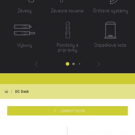
Závesy
Závesné kovanie
Drôtené systémy
Výsuvy
Pomôcky a
Odpadkové koše
prípravky
DC Dask
ZOBRAZIŤ FILTER