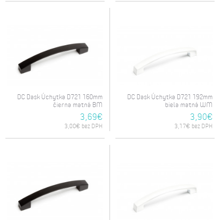
DC Dask Úchytka D721 160mm
DC Dask Úchytka D721 192mm
čierna matná BM
biela matná WM
3,69€
3,90€
3,00€ bez DPH
3,17€ bez DPH