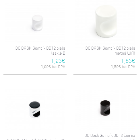
DC DASK Gombík DD12 biela
DC DASK Gombík DD12 biela
lesklá B
matná WM
1,23€
1,85€
1,00€ bez DPH
1,50€ bez DPH
DC Dask Gombík DD12 čierna