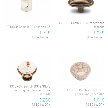
DC DASK Gombík DG12 starožitná
DC DASK Gombík DD12 satina G5
mosadz
1,79€
1,03€
1,46€ bez DPH
0,83€ bez DPH
DC DASK Gombík DG19 MLK5
country handle starožitná
DC DASK Gombík DG21 MLK
mosadz
popraskaný porcelán
2,26€
1,64€
1,83€ bez DPH
1,33€ bez DPH