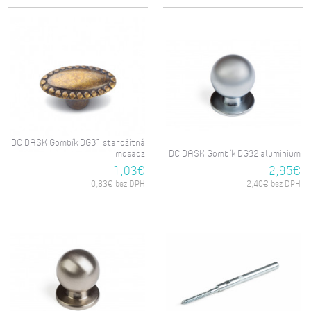
DC DASK Gombík DG31 starožitná
mosadz
DC DASK Gombík DG32 aluminium
1,03€
2,95€
0,83€ bez DPH
2,40€ bez DPH