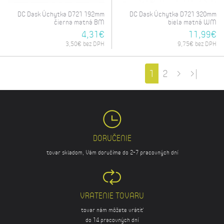
DC Dask Úchytka D721 192mm
DC Dask Úchytka D721 320mm
čierna matná BM
biela matná WM
4,31€
11,99€
3,50€ bez DPH
9,75€ bez DPH
1
2
>
>|
DORUČENIE
tovar skladom, Vám doručíme do 2-7 pracovných dní
VRATENIE TOVARU
tovar nám môžete vrátiť
do 14 pracovných dní