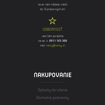
tovar nám môžete vrátiť
do 14 pracovných dní
ODBORNOSŤ
radi Vám poradíme
na tel. č.
0911 165 300
mail:
kanty@kanty.sk
NAKUPOVANIE
Spôsoby doručenia
Obchodné podmienky