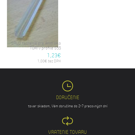
SALU tesnenie pre 4mm sklo
TORI v profile S55
1,23€
1,00€ bez DPH
DORUČENIE
tovar skladom, Vám doručíme do 2-7 pracovných dní
VRATENIE TOVARU