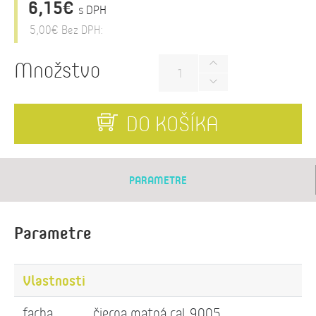
6,15€
s DPH
5,00€
Bez DPH:
Množstvo
DO KOŠÍKA
PARAMETRE
Parametre
Vlastnosti
farba
čierna matná ral 9005