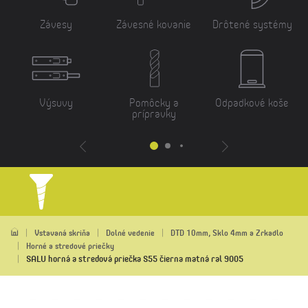
Závesy
Závesné kovanie
Drôtené systémy
Výsuvy
Pomôcky a
Odpadkové koše
prípravky
Vstavaná skriňa
Dolné vedenie
DTD 10mm, Sklo 4mm a Zrkadlo
Horné a stredové priečky
SALU horná a stredová priečka S55 čierna matná ral 9005