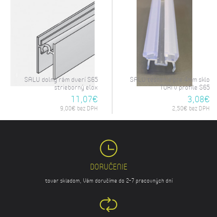
SALU dolný rám dverí S65
SALU tesnenie pre 4mm sklo
strieborný elox
TORI v profile S65
11,07€
3,08€
9,00€ bez DPH
2,50€ bez DPH
DORUČENIE
tovar skladom, Vám doručíme do 2-7 pracovných dní