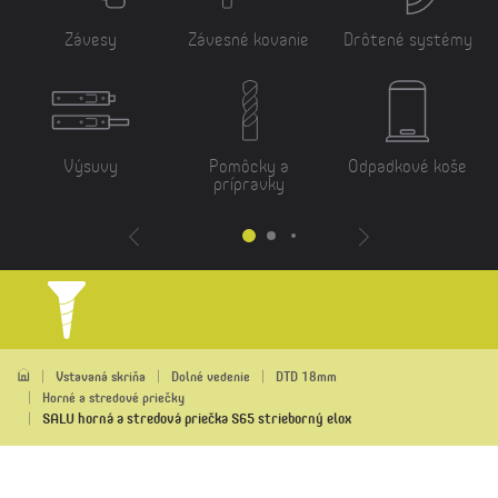
Závesy
Závesné kovanie
Drôtené systémy
Výsuvy
Pomôcky a
Odpadkové koše
prípravky
Vstavaná skriňa
Dolné vedenie
DTD 18mm
Horné a stredové priečky
SALU horná a stredová priečka S65 strieborný elox