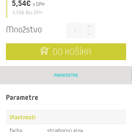
5,54€
s DPH
4,50€
Bez DPH:
Množstvo
DO KOŠÍKA
PARAMETRE
Parametre
Vlastnosti
farba
strieborný elox