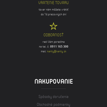
VRATENIE TOVARU
tovar nám môžete vrátiť
do 14 pracovných dní
ODBORNOSŤ
radi Vám poradíme
na tel. č.
0911 165 300
mail:
kanty@kanty.sk
NAKUPOVANIE
Spôsoby doručenia
Obchodné podmienky