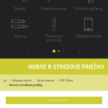
Závesy
Závesné kovanie
Drôtené systémy
Výsuvy
Pomôcky a
Odpadkové koše
prípravky
HORNÉ A STREDOVÉ PRIEČKY
Vstavaná skriňa
Dolné vedenie
DTD 18mm
Horné a stredové priečky
ZOBRAZIŤ FILTER