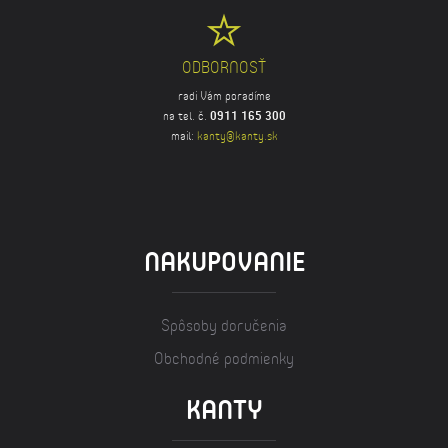
ODBORNOSŤ
radi Vám poradíme
na tel. č.
0911 165 300
mail:
kanty@kanty.sk
NAKUPOVANIE
Spôsoby doručenia
Obchodné podmienky
KANTY