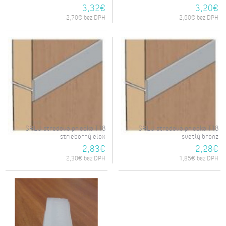
3,32€
3,20€
2,70€ bez DPH
2,60€ bez DPH
SALU stredová priečka T18
SALU stredová priečka T18
strieborný elox
svetlý bronz
2,83€
2,28€
2,30€ bez DPH
1,85€ bez DPH