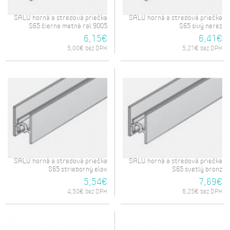
SALU horná a stredová priečka
SALU horná a stredová priečka
S65 čierna matná ral 9005
S65 sivý nerez
6,15€
6,41€
5,00€ bez DPH
5,21€ bez DPH
SALU horná a stredová priečka
SALU horná a stredová priečka
S65 strieborný elox
S65 svetlý bronz
5,54€
7,69€
4,50€ bez DPH
6,25€ bez DPH