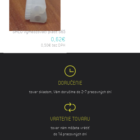
SALU vymedzovací plast S65
0,62€
0,50€ bez DPH
DORUČENIE
tovar skladom, Vám doručíme do 2-7 pracovných dní
VRATENIE TOVARU
tovar nám môžete vrátiť
do 14 pracovných dní