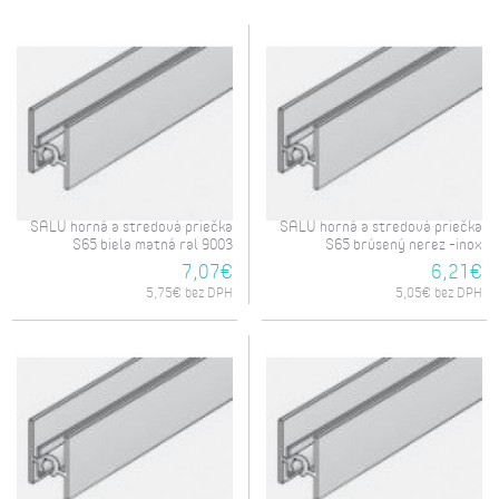
SALU horná a stredová priečka
SALU horná a stredová priečka
S65 biela matná ral 9003
S65 brúsený nerez -inox
7,07€
6,21€
5,75€ bez DPH
5,05€ bez DPH