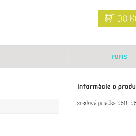
DO K
POPIS
Informácie o prod
sredová priečka S60, 