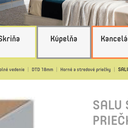
Skriňa
Kúpelňa
Kancelá
SALU
olné vedenie
DTD 18mm
Horné a stredové priečky
SALU
PRIEČ