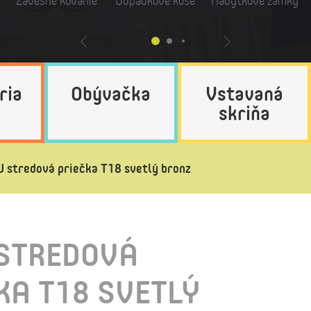
Závesné kovanie
Odpadkové koše
Nábytkové zámky
ria
Obývačka
Vstavaná
skriňa
 stredová priečka T18 svetlý bronz
 STREDOVÁ
KA T18 SVETLÝ