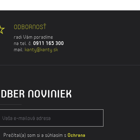
ODBORNOSŤ
radi Vám poradíme
na tel. č.
0911 165 300
mail:
kanty@kanty.sk
DBER NOVINIEK
Prečítal(a) som si a súhlasím s
Ochrana