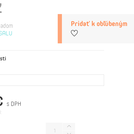
Z
Pridať k obľúbeným
ladom
SALU
sti
€
s DPH
: