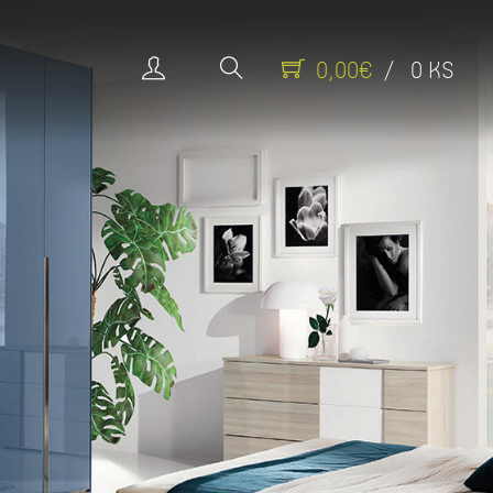
0,00€
/ 0 KS