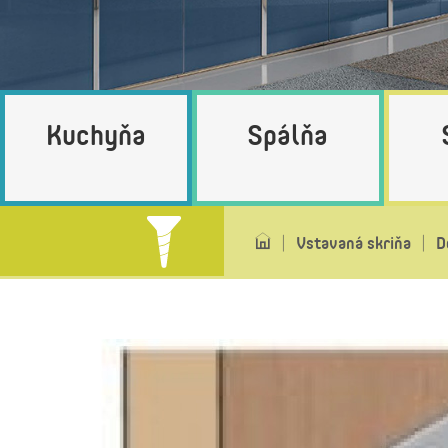
Kuchyňa
Spálňa
Vstavaná skriňa
D