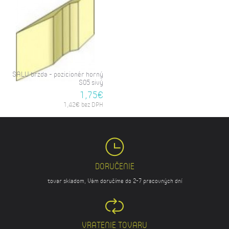
SALU brzda - pozicionér horný
S05 sivý
1,75€
1,42€ bez DPH
DORUČENIE
tovar skladom, Vám doručíme do 2-7 pracovných dní
VRATENIE TOVARU