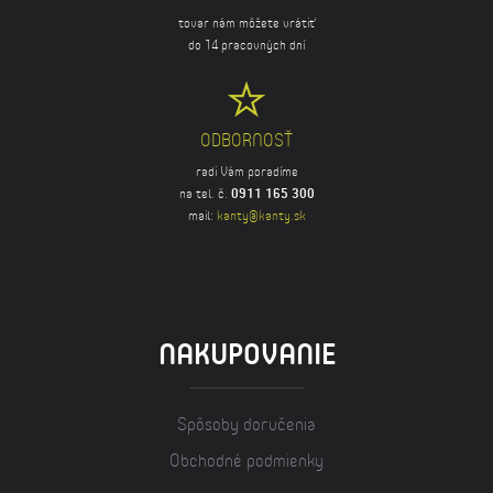
tovar nám môžete vrátiť
do 14 pracovných dní
ODBORNOSŤ
radi Vám poradíme
na tel. č.
0911 165 300
mail:
kanty@kanty.sk
NAKUPOVANIE
Spôsoby doručenia
Obchodné podmienky