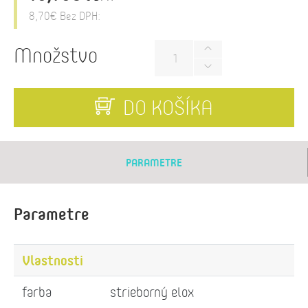
8,70€
Bez DPH:
Množstvo
DO KOŠÍKA
PARAMETRE
Parametre
Vlastnosti
farba
strieborný elox