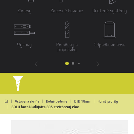
Závesy
Závesné kovanie
Drôtené systémy
Výsuvy
Pomôcky a
Odpadkové koše
prípravky
Vstavaná skriňa
Dolné vedenie
DTD 18mm
Horné profily
SALU horná koľajnica S05 strieborný elox