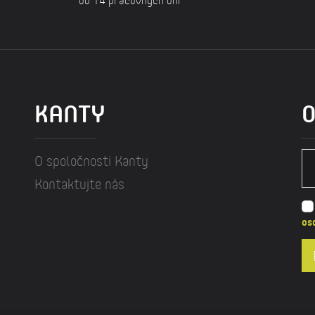
KANTY
O
O spoločnosti Kanty
Kontaktujte nás
os