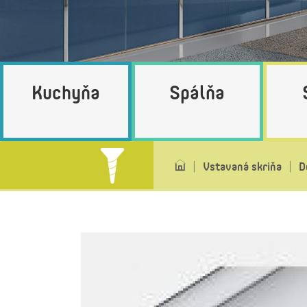
Kuchyňa
Spálňa
Vstavaná skriňa
D