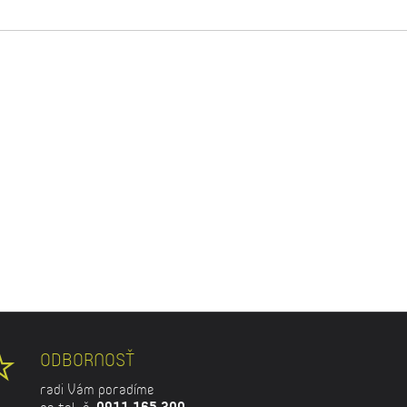
ODBORNOSŤ
radi Vám poradíme
na tel. č.
0911 165 300