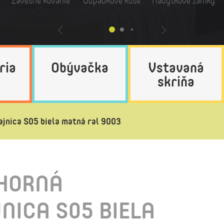
Závesné kovanie
Odpadkové koše
Nábytkové zámky
ria
Obývačka
Vstavaná
skriňa
ajnica S05 biela matná ral 9003
 HORNÁ
NICA S05 BIELA