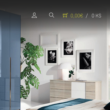
0,00€
/ 0 KS