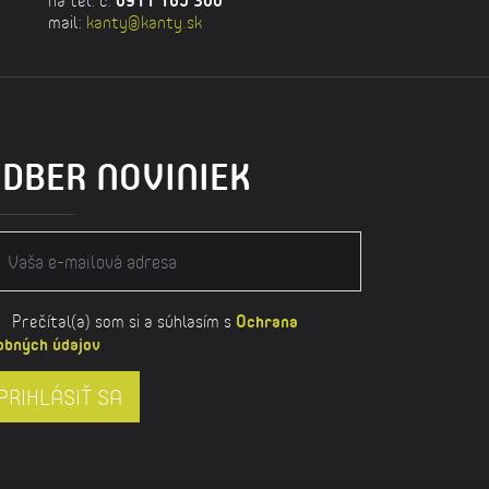
mail:
kanty@kanty.sk
DBER NOVINIEK
Prečítal(a) som si a súhlasím s
Ochrana
obných údajov
PRIHLÁSIŤ SA