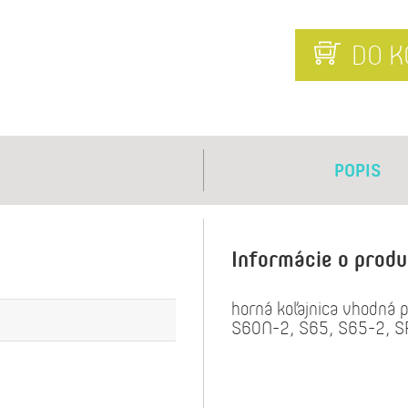
DO K
POPIS
Informácie o prod
horná koľajnica vhodná
S60N-2, S65, S65-2, S