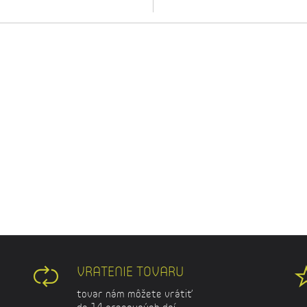
VRATENIE TOVARU
tovar nám môžete vrátiť
do 14 pracovných dní