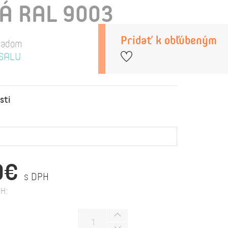
 RAL 9003
Pridať k obľúbeným
ladom
SALU
sti
0€
s DPH
H: