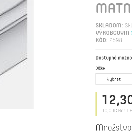
MATNÁ
SKLADOM:
Sk
VÝROBCOVIA
KÓD:
2598
Dostupné možno
Dĺžka
12,3
10,00€
Bez DP
Množstvo