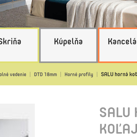
Skriňa
Kúpelňa
Kancelá
SALU horná koľ
olné vedenie
DTD 18mm
Horné profily
SALU
KOĽAJ