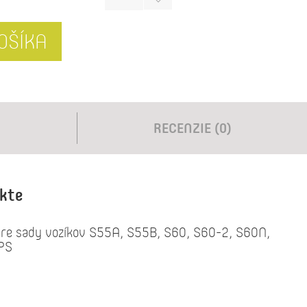
OŠÍKA
RECENZIE (0)
ukte
 pre sady vozíkov S55A, S55B, S60, S60-2, S60N,
PS