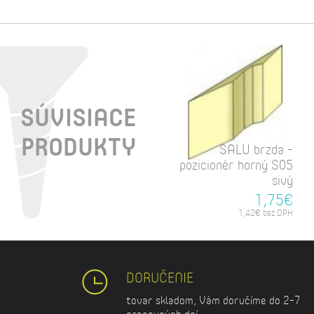
SÚVISIACE
PRODUKTY
SALU brzda -
pozicionér horný S05
sivý
1,75€
1,42€ bez DPH
DORUČENIE
tovar skladom, Vám doručíme do 2-7
pracovných dní