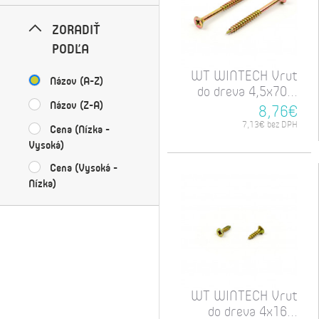
ZORADIŤ
PODĽA
WT WINTECH Vrut
Názov (A-Z)
do dreva 4,5x70...
Názov (Z-A)
8,76€
7,13€ bez DPH
Cena (Nízka -
Vysoká)
Cena (Vysoká -
Nízka)
WT WINTECH Vrut
do dreva 4x16...