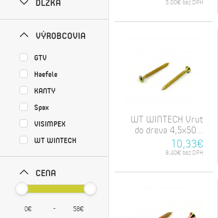
DĹŽKA
5,00€ bez DPH
VÝROBCOVIA
GTV
Haefele
KANTY
Spax
WT WINTECH Vrut
VISIMPEX
do dreva 4,5x50...
WT WINTECH
10,33€
8,40€ bez DPH
CENA
-