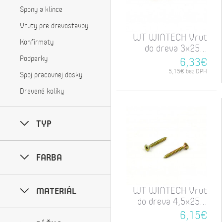
Spony a klince
Vruty pre drevostavby
WT WINTECH Vrut
Konfirmaty
do dreva 3x25...
Podperky
6,33€
5,15€ bez DPH
Spoj pracovnej dosky
Drevené kolíky
TYP
FARBA
WT WINTECH Vrut
MATERIÁL
do dreva 4,5x25...
6,15€