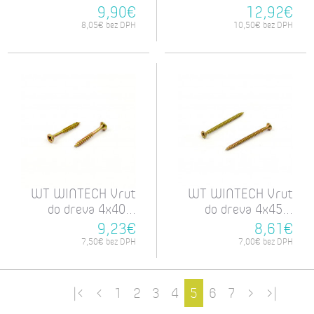
9,90€
12,92€
8,05€ bez DPH
10,50€ bez DPH
WT WINTECH Vrut
WT WINTECH Vrut
do dreva 4x40...
do dreva 4x45...
9,23€
8,61€
7,50€ bez DPH
7,00€ bez DPH
|<
<
1
2
3
4
5
6
7
>
>|