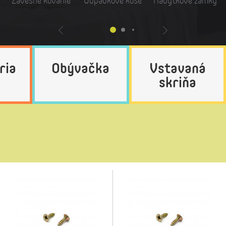
Závesné kovanie
Odpadkové koše
Nábytkové zámky
ria
Obývačka
Vstavaná
skriňa