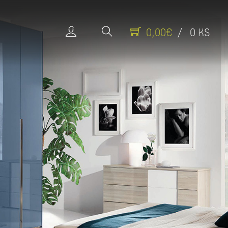
0,00€
/ 0 KS