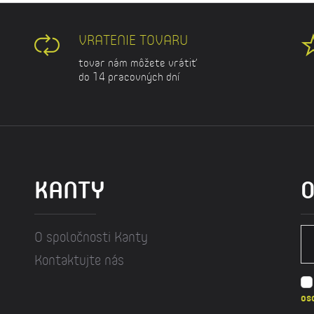
VRATENIE TOVARU
tovar nám môžete vrátiť
do 14 pracovných dní
KANTY
O
O spoločnosti Kanty
Kontaktujte nás
os