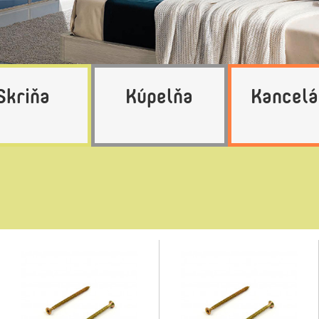
Skriňa
Kúpelňa
Kancelá