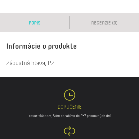
POPIS
RECENZIE (0)
Informácie o produkte
Zápustná hlava, PZ
DORUČENIE
tovar skladom, Vám doručíme do 2-7 pracovných dní