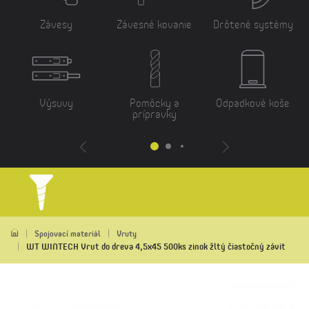
Závesy
Závesné kovanie
Drôtené systémy
Výsuvy
Pomôcky a
Odpadkové koše
prípravky
Spojovací materiál
Vruty
WT WINTECH Vrut do dreva 4,5x45 500ks zinok žltý čiastočný závit