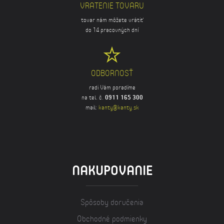
VRATENIE TOVARU
tovar nám môžete vrátiť
do 14 pracovných dní
ODBORNOSŤ
radi Vám poradíme
na tel. č.
0911 165 300
mail:
kanty@kanty.sk
NAKUPOVANIE
Spôsoby doručenia
Obchodné podmienky