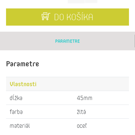
DO KOŠÍKA
PARAMETRE
Parametre
Vlastnosti
dĺžka
45mm
farba
žltá
materiál
oceľ