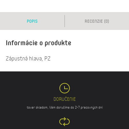
POPIS
RECENZIE (0)
Informácie o produkte
Zápustná hlava, PZ
DORUČENIE
tovar skladom, Vám doručíme do 2-7 pracovných dní