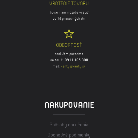
VRATENIE TOVARU
tovar nám môžete vrátiť
do 14 pracovných dní
ODBORNOSŤ
radi Vám poradíme
na tel. č.
0911 165 300
mail:
kanty@kanty.sk
NAKUPOVANIE
Spôsoby doručenia
Obchodné podmienky