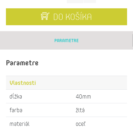
DO KOŠÍKA
PARAMETRE
Parametre
Vlastnosti
dĺžka
40mm
farba
žltá
materiál
oceľ