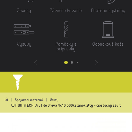
Závesy
Závesné kovanie
Drôtené systémy
Výsuvy
Pomôcky a
Odpadkové koše
prípravky
Spojovací materiál
Vruty
WT WINTECH Vrut do dreva 4x40 500ks zinok žltý - čiastočný závit