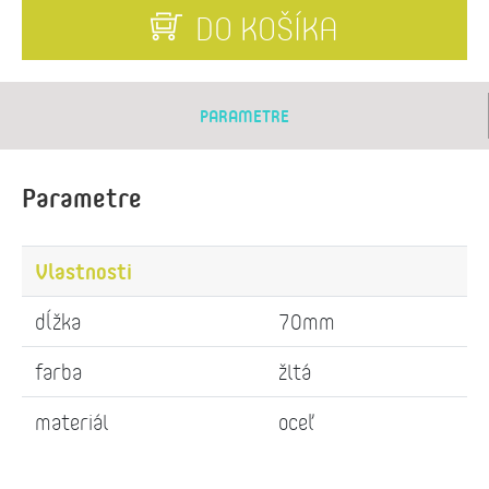
DO KOŠÍKA
PARAMETRE
Parametre
Vlastnosti
dĺžka
70mm
farba
žltá
materiál
oceľ