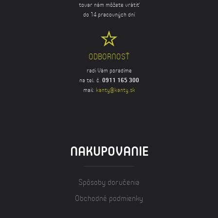
tovar nám môžete vrátiť
do 14 pracovných dní
ODBORNOSŤ
radi Vám poradíme
na tel. č.
0911 165 300
mail:
kanty@kanty.sk
NAKUPOVANIE
Spôsoby doručenia
Obchodné podmienky