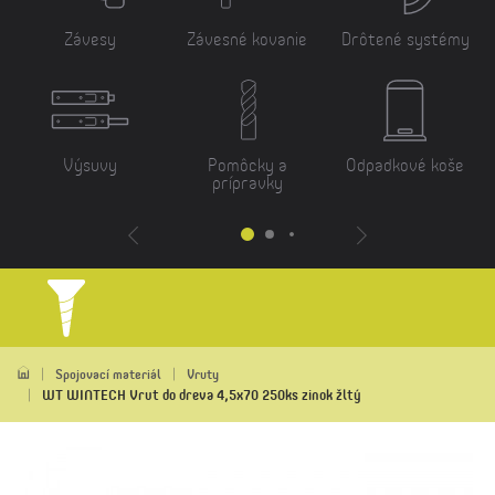
Závesy
Závesné kovanie
Drôtené systémy
Výsuvy
Pomôcky a
Odpadkové koše
prípravky
Spojovací materiál
Vruty
WT WINTECH Vrut do dreva 4,5x70 250ks zinok žltý