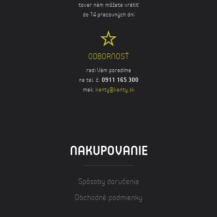
tovar nám môžete vrátiť
do 14 pracovných dní
ODBORNOSŤ
radi Vám poradíme
na tel. č.
0911 165 300
mail:
kanty@kanty.sk
NAKUPOVANIE
Spôsoby doručenia
Obchodné podmienky