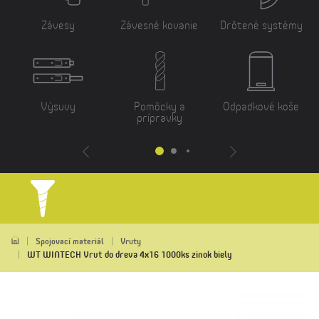
Závesy
Závesné kovanie
Drôtené systémy
Výsuvy
Pomôcky a
Odpadkové koše
prípravky
Spojovací materiál
Vruty
WT WINTECH Vrut do dreva 4x16 1000ks zinok biely