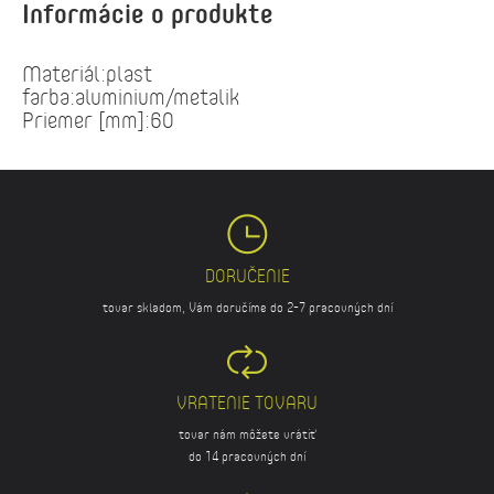
Informácie o produkte
Materiál:plast
farba:aluminium/metalik
Priemer [mm]:60
DORUČENIE
tovar skladom, Vám doručíme do 2-7 pracovných dní
VRATENIE TOVARU
tovar nám môžete vrátiť
do 14 pracovných dní