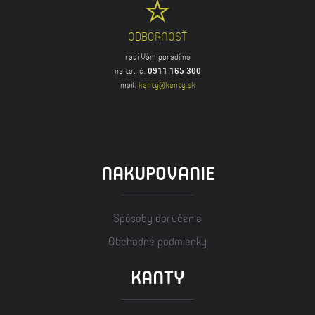
ODBORNOSŤ
radi Vám poradíme
na tel. č.
0911 165 300
mail:
kanty@kanty.sk
NAKUPOVANIE
Spôsoby doručenia
Obchodné podmienky
KANTY