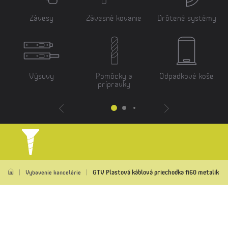
Závesy
Závesné kovanie
Drôtené systémy
Výsuvy
Pomôcky a
Odpadkové koše
prípravky
GTV Plastová káblová priechodka fi60 metalik
Vybavenie kancelárie