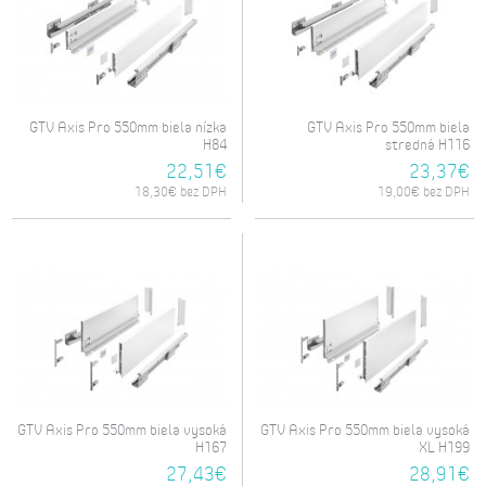
GTV Axis Pro 550mm biela nízka
GTV Axis Pro 550mm biela
H84
stredná H116
22,51€
23,37€
18,30€ bez DPH
19,00€ bez DPH
GTV Axis Pro 550mm biela vysoká
GTV Axis Pro 550mm biela vysoká
H167
XL H199
27,43€
28,91€