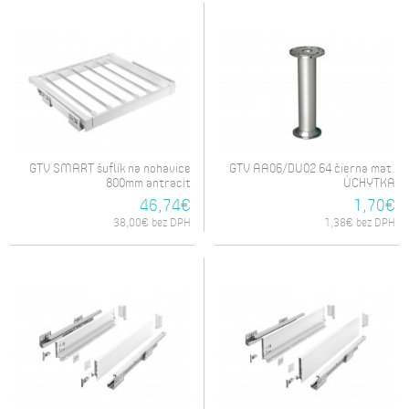
GTV SMART šuflík na nohavice
GTV AA06/DU02 64 čierna mat.
800mm antracit
ÚCHYTKA
46,74€
1,70€
38,00€ bez DPH
1,38€ bez DPH