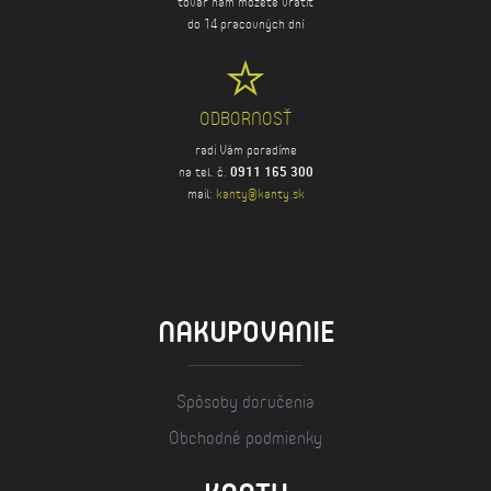
tovar nám môžete vrátiť
do 14 pracovných dní
ODBORNOSŤ
radi Vám poradíme
na tel. č.
0911 165 300
mail:
kanty@kanty.sk
NAKUPOVANIE
Spôsoby doručenia
Obchodné podmienky