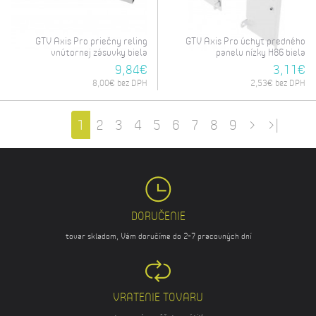
GTV Axis Pro priečny reling
GTV Axis Pro úchyt predného
vnútornej zásuvky biela
panelu nízky H86 biela
9,84€
3,11€
8,00€ bez DPH
2,53€ bez DPH
1
2
3
4
5
6
7
8
9
>
>|
DORUČENIE
tovar skladom, Vám doručíme do 2-7 pracovných dní
VRATENIE TOVARU