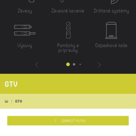
Závesy
Závesné kovanie
Drôtené systémy
Výsuvy
Pomôcky a
Odpadkové koše
prípravky
GTV
GTV
ZOBRAZIŤ FILTER