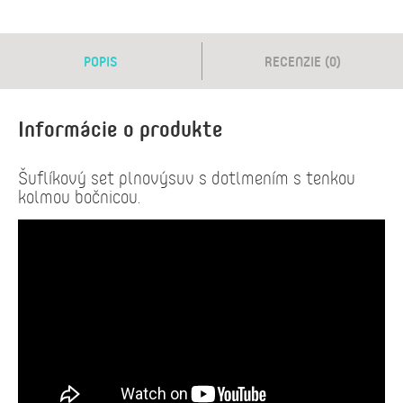
POPIS
RECENZIE (0)
Informácie o produkte
Šuflíkový set plnovýsuv s dotlmením s tenkou
kolmou bočnicou.