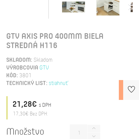
GTV AXIS PRO 400MM BIELA
STREDNÁ H116
SKLADOM:
Skladom
VÝROBCOVIA
GTV
KÓD:
3801
TECHNICKÝ LIST:
stiahnuť
21,28€
s DPH
17,30€
Bez DPH:
Množstvo