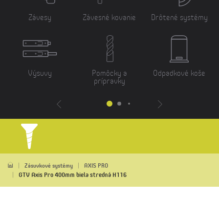
Závesy
Závesné kovanie
Drôtené systémy
Výsuvy
Pomôcky a
Odpadkové koše
prípravky
Zásuvkové systémy
AXIS PRO
GTV Axis Pro 400mm biela stredná H116