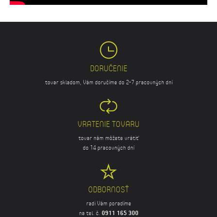
DORUČENIE
tovar skladom, Vám doručíme do 2-7 pracovných dní
VRATENIE TOVARU
tovar nám môžete vrátiť
do 14 pracovných dní
ODBORNOSŤ
radi Vám poradíme
na tel. č.
0911 165 300