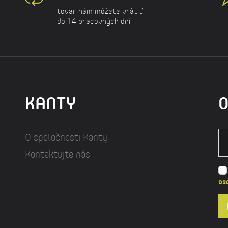
tovar nám môžete vrátiť
do 14 pracovných dní
KANTY
O
O spoločnosti Kanty
Kontaktujte nás
os