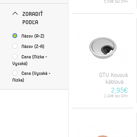
5,00€ bez DPH
ZORADIŤ
PODĽA
Názov (A-Z)
Názov (Z-A)
Cena (Nízka -
Vysoká)
Cena (Vysoká -
GTV Kovová
Nízka)
káblová...
2,95€
2,40€ bez DPH