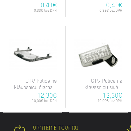
0,41€
0,41€
0,33€ bez DPH
0,33€ bez DPH
GTV Polica na
GTV Polica na
klávesnicu čierna...
klávesnicu sivá...
12,30€
12,30€
10,00€ bez DPH
10,00€ bez DPH
VRATENIE TOVARU