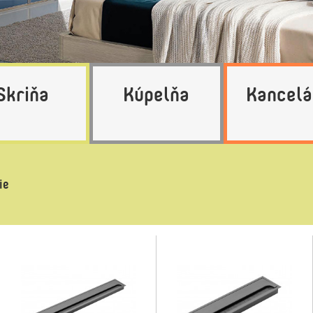
Skriňa
Kúpelňa
Kancelá
ie