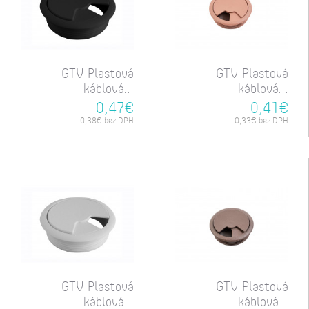
GTV Plastová
GTV Plastová
káblová...
káblová...
0,47€
0,41€
0,38€ bez DPH
0,33€ bez DPH
GTV Plastová
GTV Plastová
káblová...
káblová...