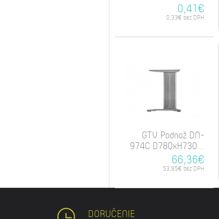
0,41€
0,33€ bez DPH
GTV Podnož DN-
974C D780xH730...
66,36€
53,95€ bez DPH
DORUČENIE