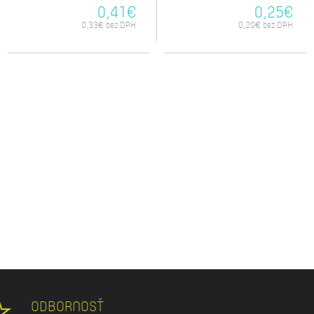
0,41€
0,25€
0,33€ bez DPH
0,20€ bez DPH
ODBORNOSŤ