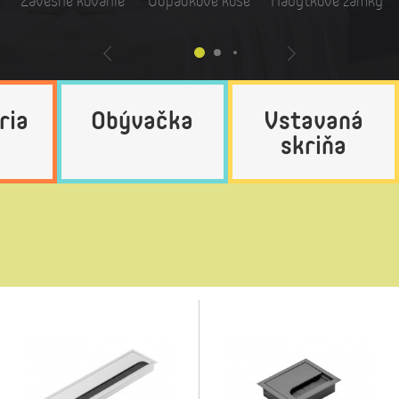
Závesné kovanie
Odpadkové koše
Nábytkové zámky
ria
Obývačka
Vstavaná
skriňa