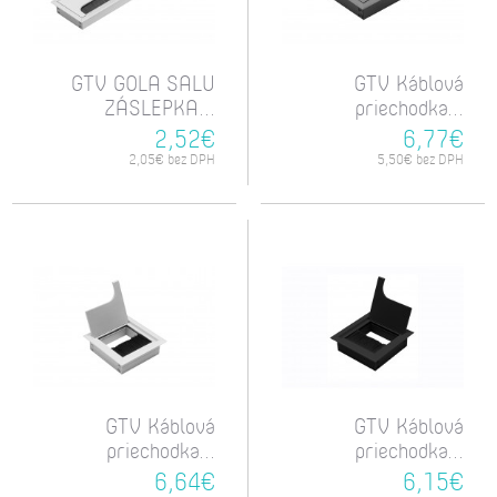
GTV GOLA SALU
GTV Káblová
ZÁSLEPKA...
priechodka...
2,52€
6,77€
2,05€ bez DPH
5,50€ bez DPH
GTV Káblová
GTV Káblová
priechodka...
priechodka...
6,64€
6,15€