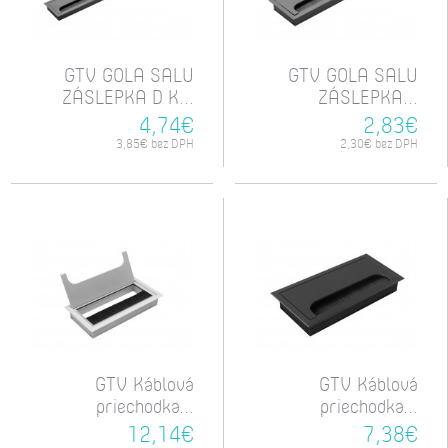
GTV GOLA SALU
GTV GOLA SALU
ZÁSLEPKA D K...
ZÁSLEPKA...
4,74€
2,83€
3,85€ bez DPH
2,30€ bez DPH
GTV Káblová
GTV Káblová
priechodka...
priechodka...
12,14€
7,38€