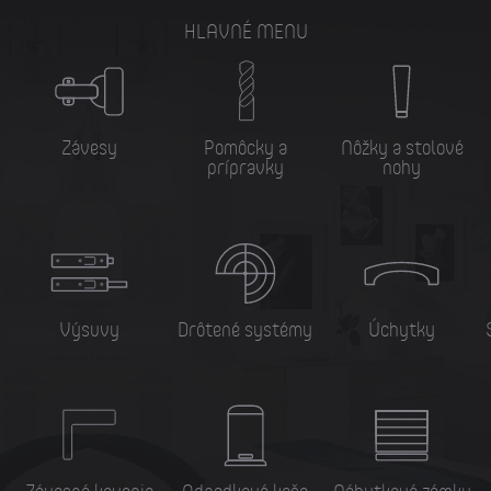
HLAVNÉ MENU
Závesy
Pomôcky a
Nôžky a stolové
prípravky
nohy
Výsuvy
Drôtené systémy
Úchytky