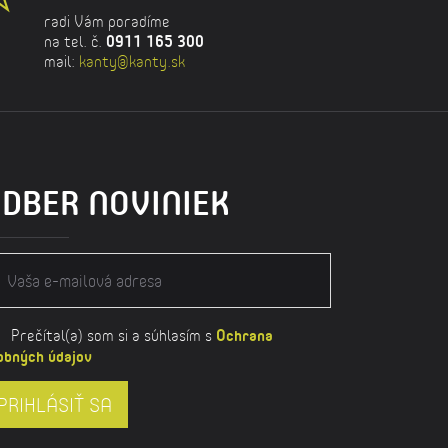
radi Vám poradíme
na tel. č.
0911 165 300
mail:
kanty@kanty.sk
DBER NOVINIEK
Prečítal(a) som si a súhlasím s
Ochrana
obných údajov
PRIHLÁSIŤ SA