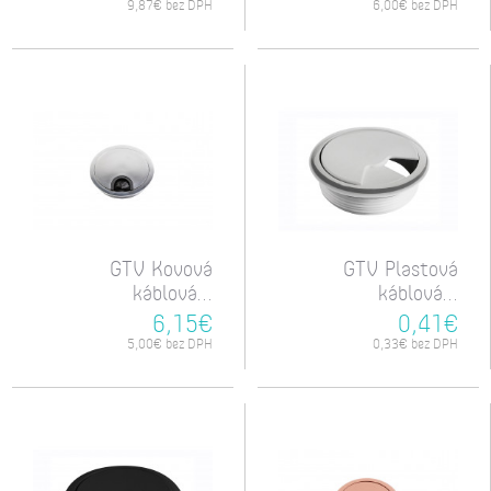
9,87€ bez DPH
6,00€ bez DPH
GTV Kovová
GTV Plastová
káblová...
káblová...
6,15€
0,41€
5,00€ bez DPH
0,33€ bez DPH