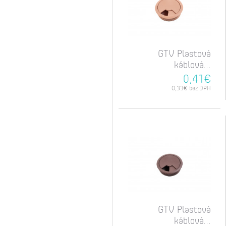
GTV Plastová
káblová...
0,41€
0,33€ bez DPH
GTV Plastová
káblová...