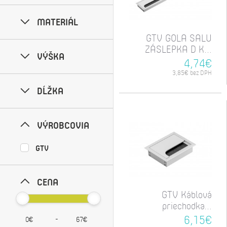
MATERIÁL
GTV GOLA SALU
ZÁSLEPKA D K...
VÝŠKA
4,74€
3,85€ bez DPH
DĹŽKA
VÝROBCOVIA
GTV
CENA
GTV Káblová
priechodka...
6,15€
-