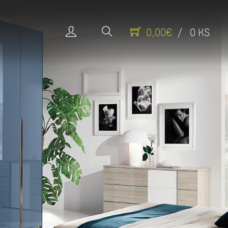
0,00€
/ 0 KS