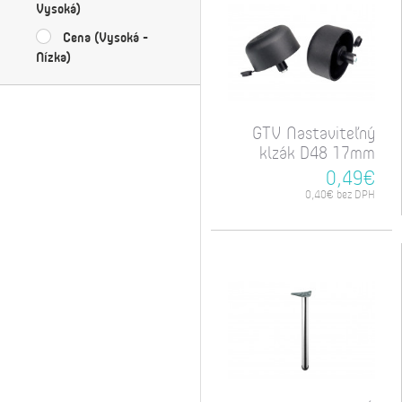
Vysoká)
Cena (Vysoká -
Nízka)
GTV Nastaviteľný
klzák D48 17mm
0,49€
0,40€ bez DPH