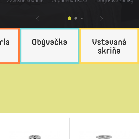
Závesné kovanie
Odpadkové koše
Nábytkové zámky
ria
Obývačka
Vstavaná
skriňa