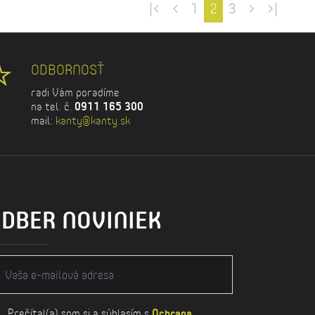
|<
<
1
2
3
>
>|
ODBORNOSŤ
radi Vám poradíme
na tel. č.
0911 165 300
mail:
kanty@kanty.sk
DBER NOVINIEK
Prečítal(a) som si a súhlasím s
Ochrana