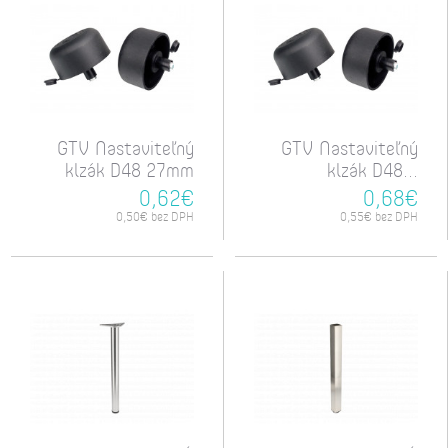
GTV Nastaviteľný
GTV Nastaviteľný
klzák D48 27mm
klzák D48...
0,62€
0,68€
0,50€ bez DPH
0,55€ bez DPH