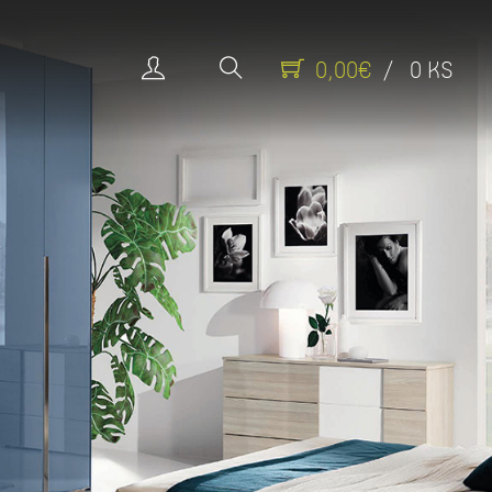
0,00€
/ 0 KS