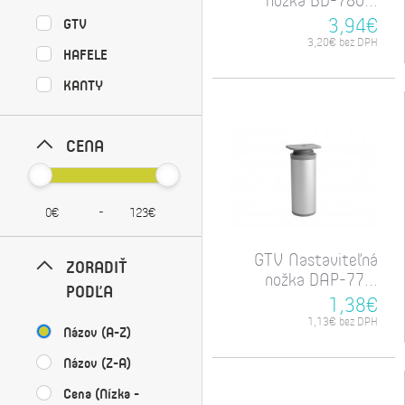
3,94€
GTV
3,20€ bez DPH
HAFELE
KANTY
CENA
-
GTV Nastaviteľná
ZORADIŤ
nožka DAP-77...
PODĽA
1,38€
1,13€ bez DPH
Názov (A-Z)
Názov (Z-A)
Cena (Nízka -