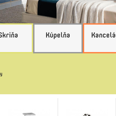
Skriňa
Kúpelňa
Kancelá
hy