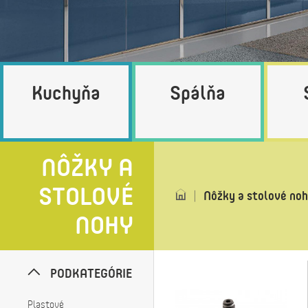
Kuchyňa
Spálňa
NÔŽKY A
STOLOVÉ
Nôžky a stolové no
NOHY
PODKATEGÓRIE
Plastové