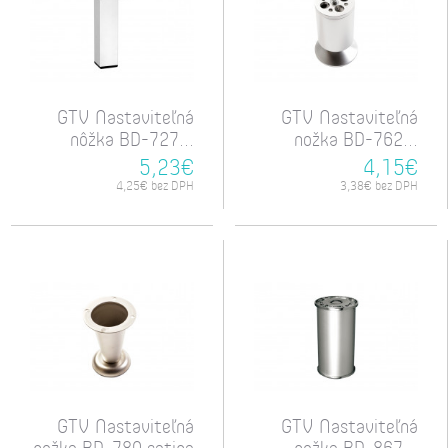
GTV Nastaviteľná
GTV Nastaviteľná
nôžka BD-727...
nožka BD-762...
5,23€
4,15€
4,25€ bez DPH
3,38€ bez DPH
GTV Nastaviteľná
GTV Nastaviteľná
nožka BD-780 satina
nožka BD-867...