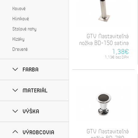
Kovové
Hliníkové
Stolové nohy
GTV Nastaviteľná
Klzáky
nožka BD-150 satina
Drevené
1,38€
1,13€ bez DPH
FARBA
MATERIÁL
VÝŠKA
GTV Nastaviteľná
VÝROBCOVIA
nožka BD-780...