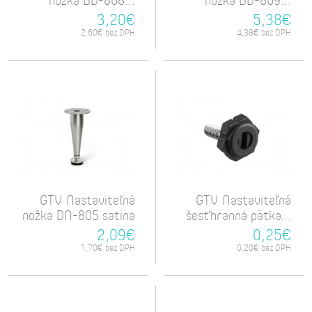
3,20€
5,38€
2,60€ bez DPH
4,38€ bez DPH
GTV Nastaviteľná
GTV Nastaviteľná
nožka DN-805 satina
šesťhranná pätka...
2,09€
0,25€
1,70€ bez DPH
0,20€ bez DPH