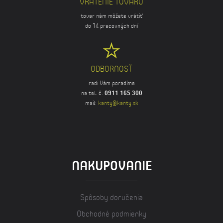
VRATENIE TOVARU
tovar nám môžete vrátiť
do 14 pracovných dní
ODBORNOSŤ
radi Vám poradíme
na tel. č.
0911 165 300
mail:
kanty@kanty.sk
NAKUPOVANIE
Spôsoby doručenia
Obchodné podmienky