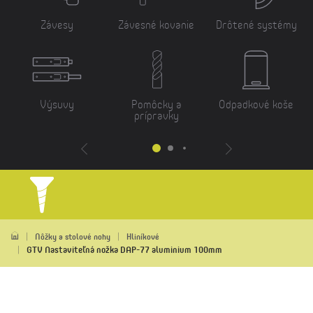
Závesy
Závesné kovanie
Drôtené systémy
Výsuvy
Pomôcky a
Odpadkové koše
prípravky
Nôžky a stolové nohy
Hliníkové
GTV Nastaviteľná nožka DAP-77 aluminium 100mm