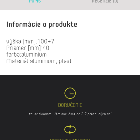
POPIS
RECENZIE (0)
Informácie o produkte
výška [mm]:100+7
Priemer [mm]:40
farba:aluminium
Materiál:aluminium, plast
DORUČENIE
tovar skladom, Vám doručíme do 2-7 pracovných dní