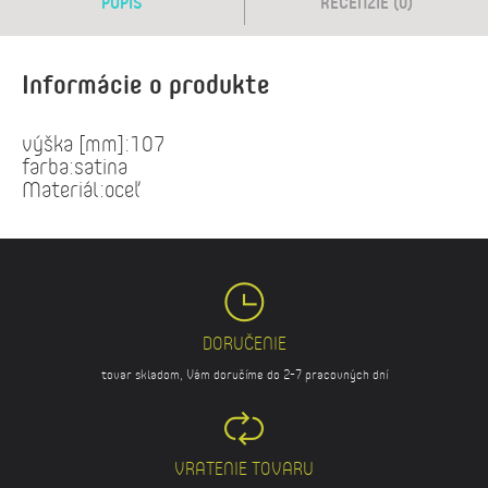
POPIS
RECENZIE (0)
Informácie o produkte
výška [mm]:107
farba:satina
Materiál:oceľ
DORUČENIE
tovar skladom, Vám doručíme do 2-7 pracovných dní
VRATENIE TOVARU