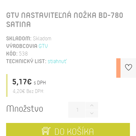
GTV NASTAVITEĽNÁ NOŽKA BD-780
SATINA
SKLADOM:
Skladom
VÝROBCOVIA
GTV
KÓD:
538
TECHNICKÝ LIST:
stiahnuť
5,17€
s DPH
4,20€
Bez DPH:
Množstvo
DO KOŠÍKA