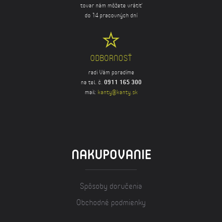
tovar nám môžete vrátiť
do 14 pracovných dní
ODBORNOSŤ
radi Vám poradíme
na tel. č.
0911 165 300
mail:
kanty@kanty.sk
NAKUPOVANIE
Spôsoby doručenia
Obchodné podmienky