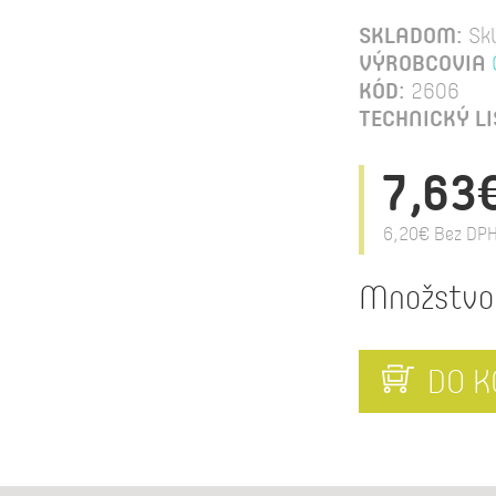
SKLADOM:
Sk
VÝROBCOVIA
KÓD:
2606
TECHNICKÝ LI
7,63
6,20€
Bez DPH
Množstvo
DO K