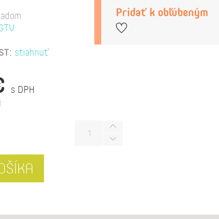
Pridať k obľúbeným
ladom
GTV
ST:
stiahnuť
€
s DPH
:
OŠÍKA