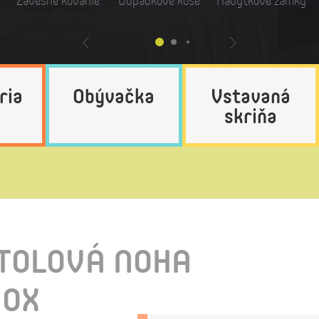
Závesné kovanie
Odpadkové koše
Nábytkové zámky
ria
Obývačka
Vstavaná
skriňa
TOLOVÁ NOHA
NOX