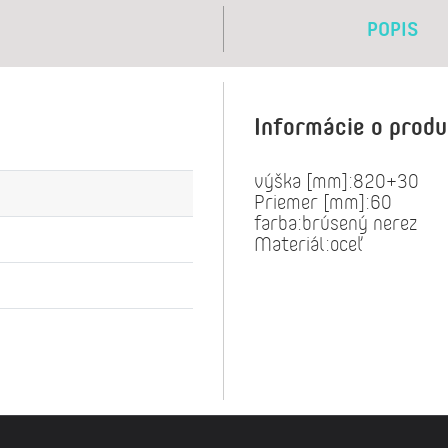
POPIS
Informácie o prod
výška [mm]:820+30
Priemer [mm]:60
farba:brúsený nerez
Materiál:oceľ