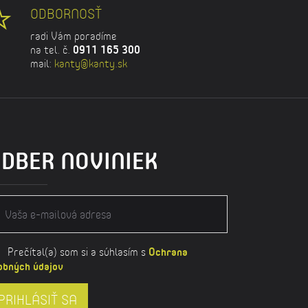
ODBORNOSŤ
radi Vám poradíme
na tel. č.
0911 165 300
mail:
kanty@kanty.sk
DBER NOVINIEK
Prečítal(a) som si a súhlasím s
Ochrana
obných údajov
PRIHLÁSIŤ SA