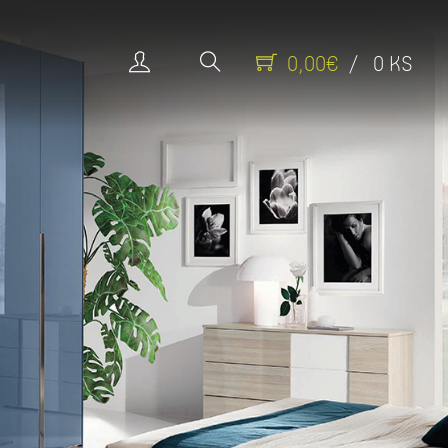
0,00€
/ 0 KS