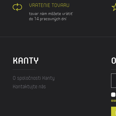
VRATENIE TOVARU
tovar nám môžete vrátiť
do 14 pracovných dní
KANTY
O
O spoločnosti Kanty
Kontaktujte nás
os