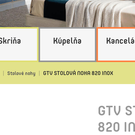
Skriňa
Kúpelňa
Kancelá
GTV STOLOVÁ NOHA 820 INOX
Stolové nohy
GTV S
820 I