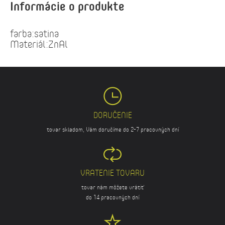
Informácie o produkte
farba:satina
Materiál:ZnAl
DORUČENIE
tovar skladom, Vám doručíme do 2-7 pracovných dní
VRATENIE TOVARU
tovar nám môžete vrátiť
do 14 pracovných dní