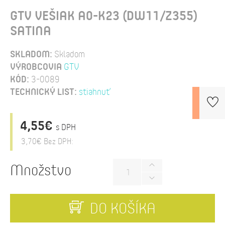
GTV VEŠIAK A0-K23 (DW11/Z355)
SATINA
SKLADOM:
Skladom
VÝROBCOVIA
GTV
KÓD:
3-0089
TECHNICKÝ LIST:
stiahnuť
4,55€
s DPH
3,70€
Bez DPH:
Množstvo
DO KOŠÍKA