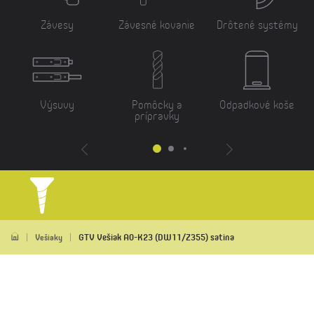
Závesy
Závesné kovanie
Drôtené systémy
Výsuvy
Pomôcky a
Odpadkové koše
prípravky
GTV Vešiak A0-K23 (DW11/Z355) satina
Vešiaky