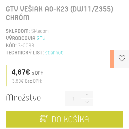
GTV VEŠIAK A0-K23 (DW11/Z355)
CHRÓM
SKLADOM:
Skladom
VÝROBCOVIA
GTV
KÓD:
3-0088
TECHNICKÝ LIST:
stiahnuť
4,67€
s DPH
3,80€
Bez DPH:
Množstvo
DO KOŠÍKA