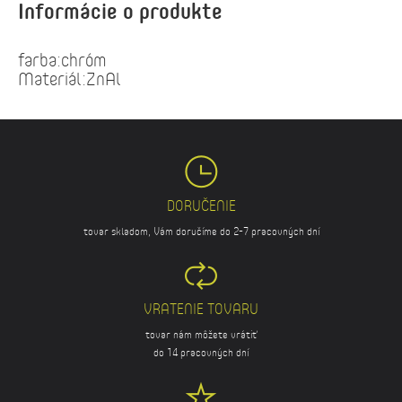
Informácie o produkte
farba:chróm
Materiál:ZnAl
DORUČENIE
tovar skladom, Vám doručíme do 2-7 pracovných dní
VRATENIE TOVARU
tovar nám môžete vrátiť
do 14 pracovných dní