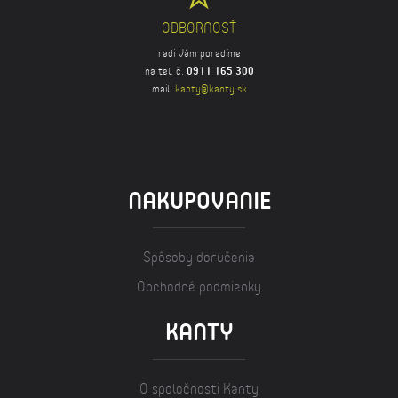
ODBORNOSŤ
radi Vám poradíme
na tel. č.
0911 165 300
mail:
kanty@kanty.sk
NAKUPOVANIE
Spôsoby doručenia
Obchodné podmienky
KANTY
O spoločnosti Kanty