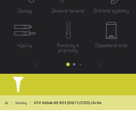
Závesy
Závesné kovanie
Drôtené systémy
Výsuvy
Pomôcky a
Odpadkové koše
prípravky
GTV Vešiak A0-K23 (DW11/Z355) chróm
Vešiaky