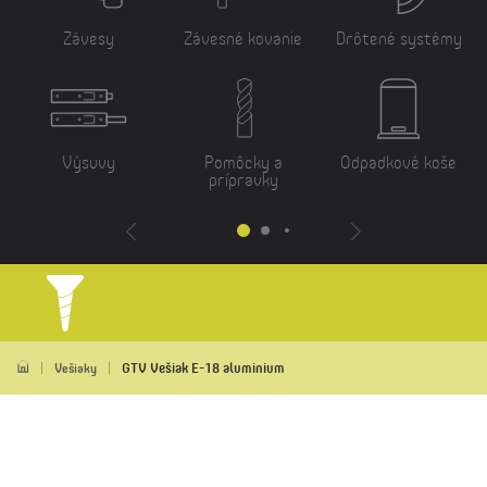
Závesy
Závesné kovanie
Drôtené systémy
Výsuvy
Pomôcky a
Odpadkové koše
prípravky
GTV Vešiak E-18 aluminium
Vešiaky