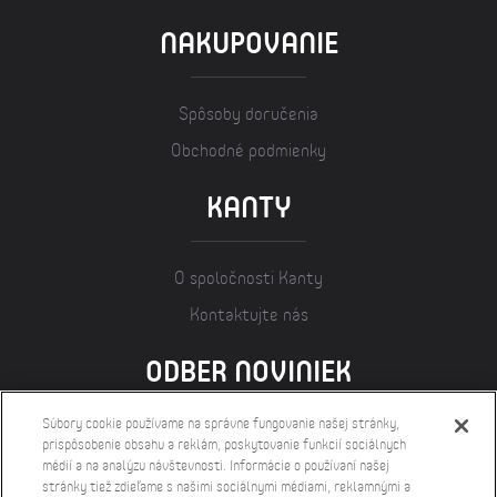
NAKUPOVANIE
Spôsoby doručenia
Obchodné podmienky
KANTY
O spoločnosti Kanty
Kontaktujte nás
ODBER NOVINIEK
Súbory cookie používame na správne fungovanie našej stránky,
prispôsobenie obsahu a reklám, poskytovanie funkcií sociálnych
médií a na analýzu návštevnosti. Informácie o používaní našej
stránky tiež zdieľame s našimi sociálnymi médiami, reklamnými a