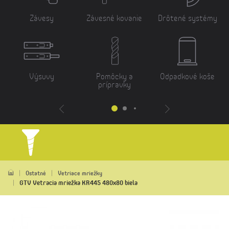
Závesy
Závesné kovanie
Drôtené systémy
Výsuvy
Pomôcky a
Odpadkové koše
prípravky
Ostatné
Vetriace mriežky
GTV Vetracia mriežka KR445 480x80 biela