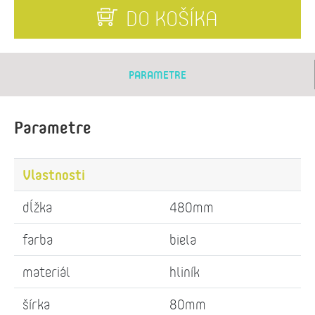
DO KOŠÍKA
PARAMETRE
Parametre
Vlastnosti
dĺžka
480mm
farba
biela
materiál
hliník
šírka
80mm