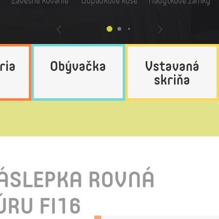
Závesné kovanie
Odpadkové koše
Nábytkové zámky
ria
Obývačka
Vstavaná
skriňa
ÁSLEPKA ROVNÁ
ÚRU FI16