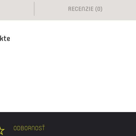
RECENZIE (0)
ukte
ODBORNOSŤ