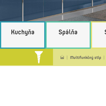
Kuchyňa
Spálňa
Multifunkčný stlp