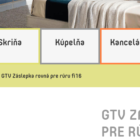
Skriňa
Kúpelňa
Kancelá
GTV Záslepka rovná pre rúru fi16
GTV Z
PRE R