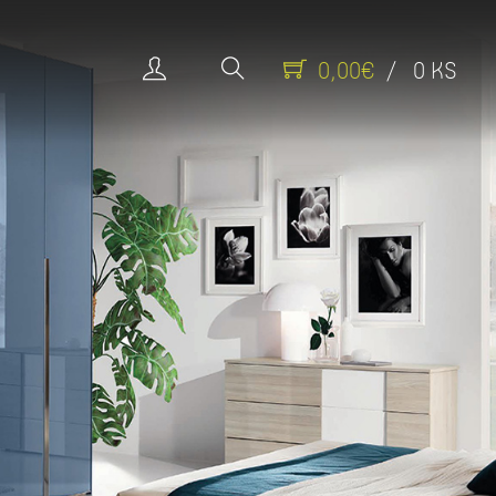
0,00€
/ 0 KS