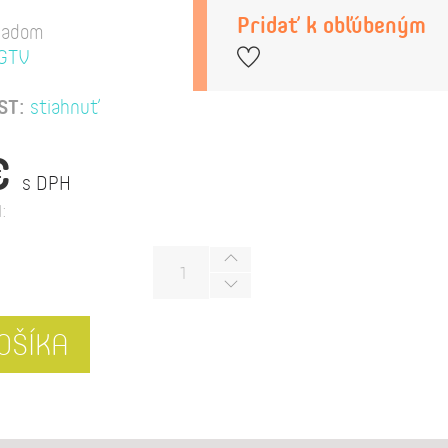
Pridať k obľúbeným
ladom
GTV
ST:
stiahnuť
€
s DPH
:
OŠÍKA