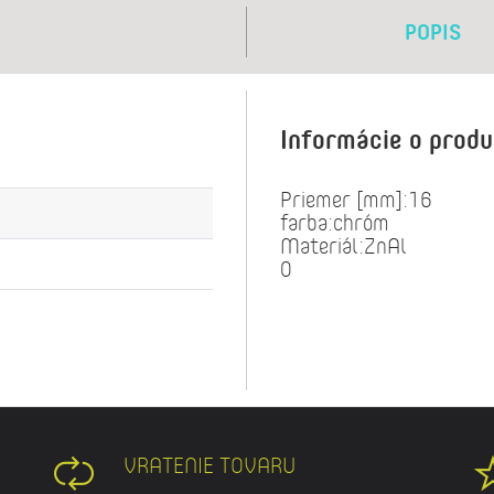
POPIS
Informácie o prod
Priemer [mm]:16
farba:chróm
Materiál:ZnAl
0
VRATENIE TOVARU