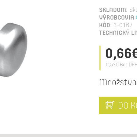
SKLADOM:
Sk
VÝROBCOVIA
KÓD:
3-0167
TECHNICKÝ LI
0,66
0,53€
Bez DPH
Množstvo
DO K