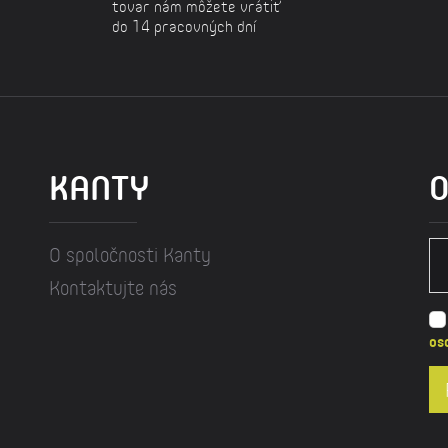
tovar nám môžete vrátiť
do 14 pracovných dní
KANTY
O
O spoločnosti Kanty
Kontaktujte nás
os