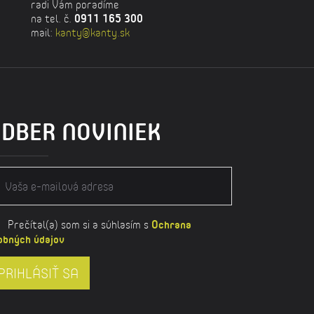
radi Vám poradíme
na tel. č.
0911 165 300
mail:
kanty@kanty.sk
DBER NOVINIEK
Prečítal(a) som si a súhlasím s
Ochrana
obných údajov
PRIHLÁSIŤ SA