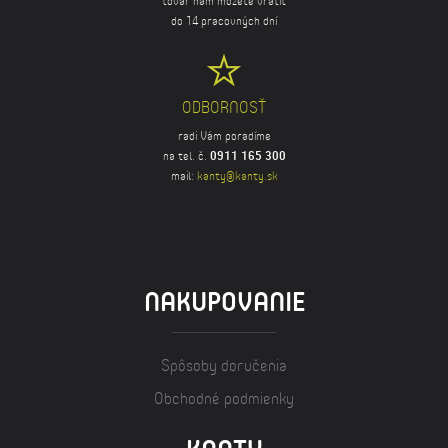
tovar nám môžete vrátiť
do 14 pracovných dní
ODBORNOSŤ
radi Vám poradíme
na tel. č.
0911 165 300
mail:
kanty@kanty.sk
NAKUPOVANIE
Spôsoby doručenia
Obchodné podmienky