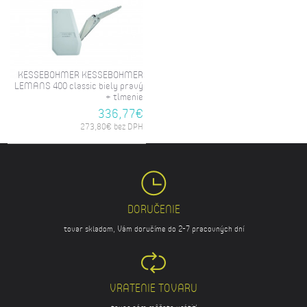
KESSEBOHMER KESSEBOHMER
LEMANS 400 classic biely pravý
+ tlmenie
336,77€
273,80€ bez DPH
DORUČENIE
tovar skladom, Vám doručíme do 2-7 pracovných dní
VRATENIE TOVARU