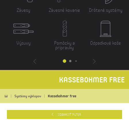
Závesy
Závesné kovanie
Drôtené systémy
Výsuvy
Pomôcky a
Odpadkové koše
prípravky
KASSEBOHMER FREE
Kassebohmer free
Systémy výklopov
ZOBRAZIŤ FILTER