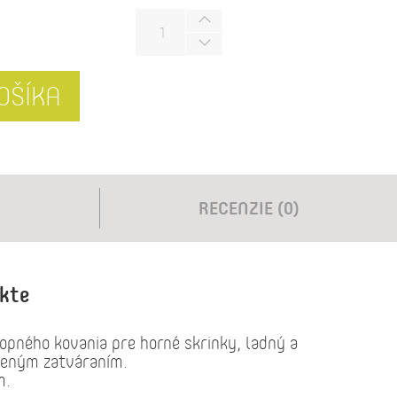
OŠÍKA
RECENZIE (0)
ukte
opného kovania pre horné skrinky, ladný a
meným zatváraním.
m.