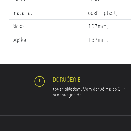
materiál
oceľ + plast;
šírka
107mm;
výška
167mm;
DORUČENIE
tovar skladom, Vám doručíme do 2-7
pracovných dní