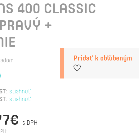
S 400 CLASSIC
 PRAVÝ +
NIE
Pridať k obľúbeným
ladom
R
ST:
stiahnuť
ST:
stiahnuť
77€
s DPH
PH: