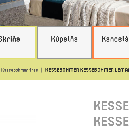
Skriňa
Kúpelňa
Kancelá
KESSEBOHMER KESSEBOHMER LEMANS 4
Kassebohmer free
KESS
KESS