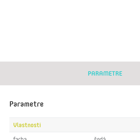
PARAMETRE
Parametre
Vlastnosti
farba
šedá