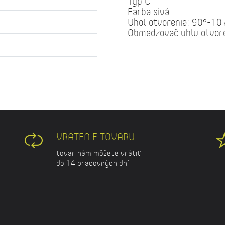
Typ C
Farba sivá
Uhol otvorenia: 90°-10
Obmedzovač uhlu otvore
VRATENIE TOVARU
tovar nám môžete vrátiť
do 14 pracovných dní