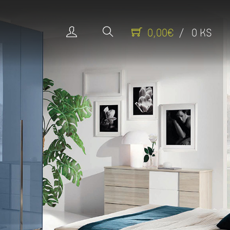
0,00€
/ 0 KS