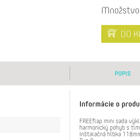
Množstvo
DO K
POPIS
Informácie o prod
FREEflap mini sada výkl
harmonický pohyb s tl
Inštalačná hĺbka 118m