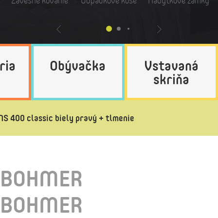
Závesné kovanie
Odpadkové koše
Nábytkové zámky
ria
Obývačka
Vstavaná
skriňa
00 classic biely pravý + tlmenie
EBOHMER
EBOHMER