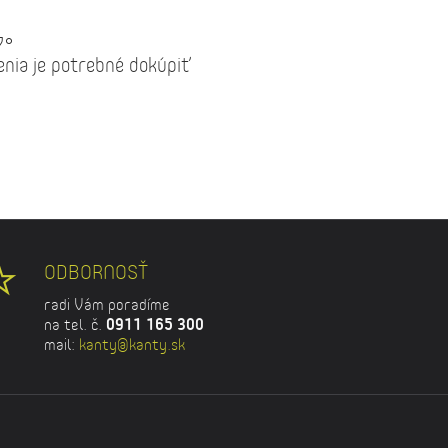
7°
nia je potrebné dokúpiť
ODBORNOSŤ
radi Vám poradíme
na tel. č.
0911 165 300
mail:
kanty@kanty.sk