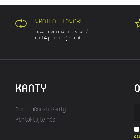
VRATENIE TOVARU
tovar nám môžete vrátiť
do 14 pracovných dní
KANTY
O
O spoločnosti Kanty
Kontaktujte nás
os