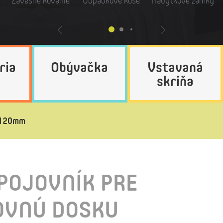
Závesné kovanie
Odpadkové koše
Nábytkové zámky
ria
Obývačka
Vstavaná
skriňa
 120mm
POJOVNÍK PRE
OVNÚ DOSKU