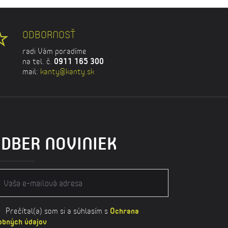
ODBORNOSŤ
radi Vám poradíme
na tel. č.
0911 165 300
mail:
kanty@kanty.sk
DBER NOVINIEK
Prečítal(a) som si a súhlasím s
Ochrana
obných údajov