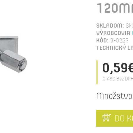
120
SKLADOM:
Sk
VÝROBCOVIA
KÓD:
3-0227
TECHNICKÝ LI
0,59
0,48€
Bez DPH
Množstvo
DO K