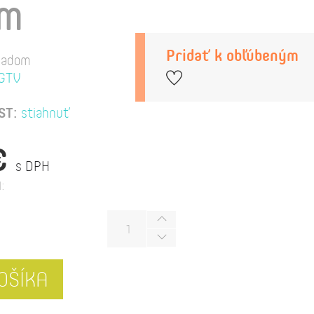
MM
Pridať k obľúbeným
ladom
GTV
ST:
stiahnuť
€
s DPH
:
OŠÍKA