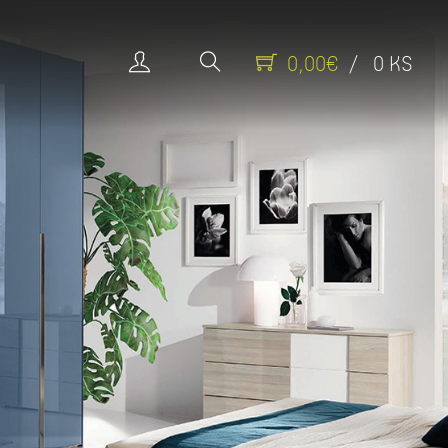
0,00€
/ 0 KS