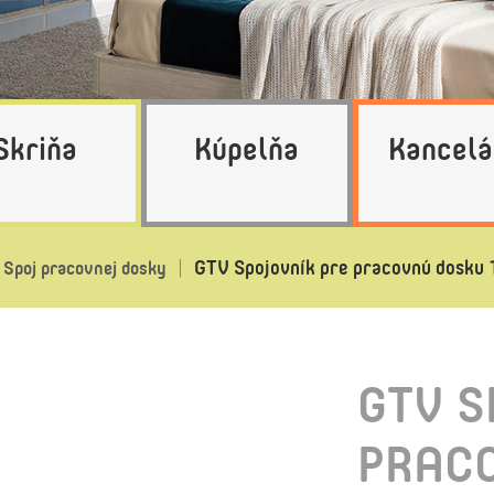
Skriňa
Kúpelňa
Kancelá
GTV Spojovník pre pracovnú dosku
Spoj pracovnej dosky
GTV S
PRAC