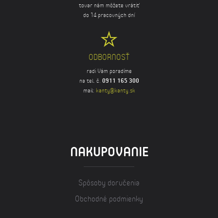
tovar nám môžete vrátiť
do 14 pracovných dní
ODBORNOSŤ
radi Vám poradíme
na tel. č.
0911 165 300
mail:
kanty@kanty.sk
NAKUPOVANIE
Spôsoby doručenia
Obchodné podmienky