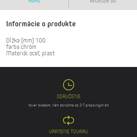
POPIS
RECENZIE (0)
Informácie o produkte
Dĺžka [mm]:100
farba:chróm
Materiál:oceľ, plast
DORUČENIE
tovar skladom, Vám doručíme do 2-7 pracovných dní
VRATENIE TOVARU