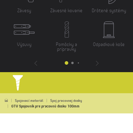
Závesy
Závesné kovanie
Drôtené systémy
Výsuvy
Pomôcky a
Odpadkové koše
prípravky
Spojovací materiál
Spoj pracovnej dosky
GTV Spojovník pre pracovnú dosku 100mm