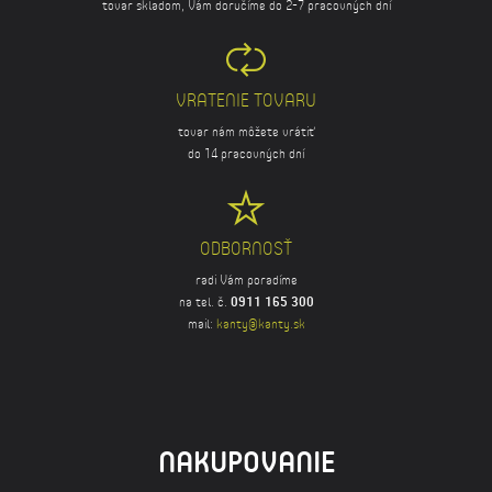
tovar skladom, Vám doručíme do 2-7 pracovných dní
VRATENIE TOVARU
tovar nám môžete vrátiť
do 14 pracovných dní
ODBORNOSŤ
radi Vám poradíme
na tel. č.
0911 165 300
mail:
kanty@kanty.sk
NAKUPOVANIE