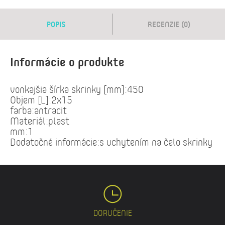
POPIS
RECENZIE (0)
Informácie o produkte
vonkajšia šírka skrinky [mm]:450
Objem [L]:2x15
farba:antracit
Materiál:plast
mm:1
Dodatočné informácie:s uchytením na čelo skrinky
DORUČENIE