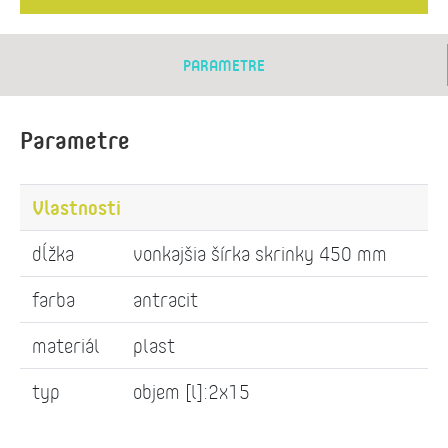
PARAMETRE
Parametre
Vlastnosti
dĺžka
vonkajšia šírka skrinky 450 mm
farba
antracit
materiál
plast
typ
objem [l]:2x15