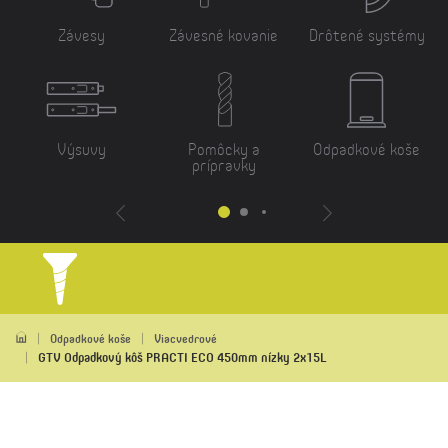
Závesy
Závesné kovanie
Drôtené systémy
Výsuvy
Pomôcky a
Odpadkové koše
prípravky
Odpadkové koše
Viacvedrové
GTV Odpadkový kôš PRACTI ECO 450mm nízky 2x15L