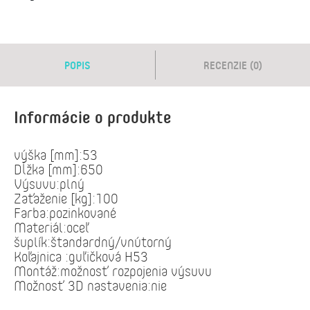
POPIS
RECENZIE (0)
Informácie o produkte
výška [mm]:53
Dĺžka [mm]:650
Výsuvu:plný
Zaťaženie [kg]:100
Farba:pozinkované
Materiál:oceľ
šuplík:štandardný/vnútorný
Koľajnica :guľičková H53
Montáž:možnosť rozpojenia výsuvu
Možnosť 3D nastavenia:nie