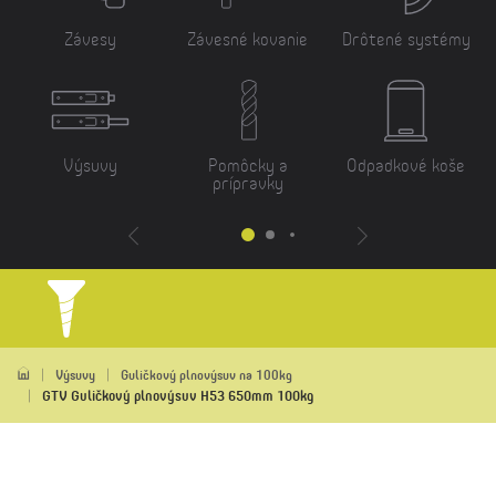
Závesy
Závesné kovanie
Drôtené systémy
Výsuvy
Pomôcky a
Odpadkové koše
prípravky
Výsuvy
Guličkový plnovýsuv na 100kg
GTV Guličkový plnovýsuv H53 650mm 100kg