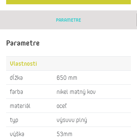
PARAMETRE
Parametre
Vlastnosti
dĺžka
650 mm
farba
nikel matný kov
materiál
oceľ
typ
výsuvu:plný
výška
53mm