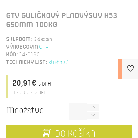
GTV GULIČKOVÝ PLNOVÝSUV H53
650MM 100KG
SKLADOM:
Skladom
VÝROBCOVIA
GTV
KÓD:
14-0190
TECHNICKÝ LIST:
stiahnuť
20,91€
s DPH
17,00€
Bez DPH:
Množstvo
DO KOŠÍKA