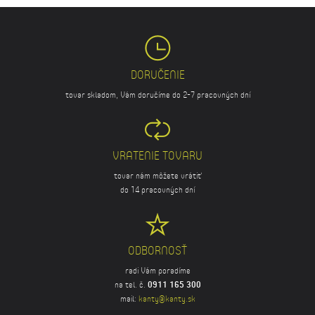
DORUČENIE
tovar skladom, Vám doručíme do 2-7 pracovných dní
VRATENIE TOVARU
tovar nám môžete vrátiť
do 14 pracovných dní
ODBORNOSŤ
radi Vám poradíme
na tel. č.
0911 165 300
mail:
kanty@kanty.sk