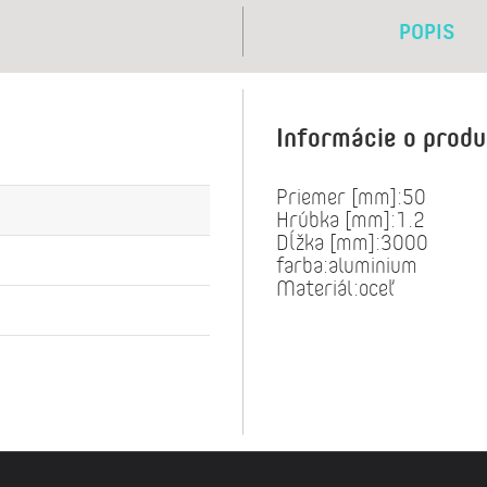
POPIS
Informácie o prod
Priemer [mm]:50
Hrúbka [mm]:1.2
Dĺžka [mm]:3000
farba:aluminium
Materiál:oceľ