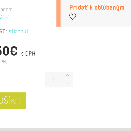
Pridať k obľúbeným
ladom
GTV
ST:
stiahnuť
50€
s DPH
PH:
OŠÍKA