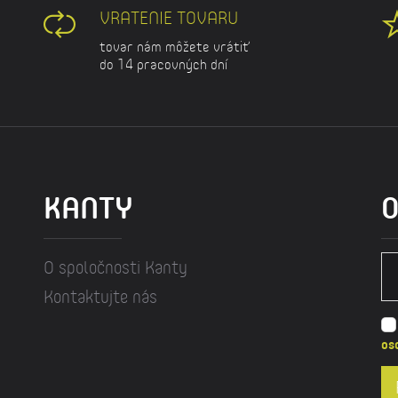
VRATENIE TOVARU
tovar nám môžete vrátiť
do 14 pracovných dní
KANTY
O
O spoločnosti Kanty
Kontaktujte nás
os