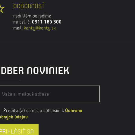
ODBORNOSŤ
radi Vám poradíme
na tel. č.
0911 165 300
mail:
kanty@kanty.sk
DBER NOVINIEK
Prečítal(a) som si a súhlasím s
Ochrana
obných údajov
PRIHLÁSIŤ SA