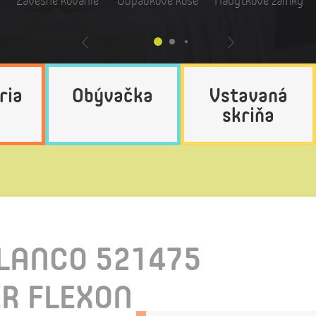
Závesné kovanie
Odpadkové koše
Nábytkové zámky
ria
Obývačka
Vstavaná
skriňa
LANCO 521475
R FLEXON