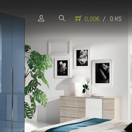
0,00€
/ 0 KS