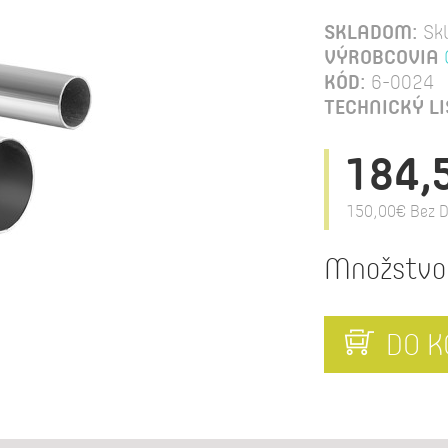
SKLADOM:
Sk
VÝROBCOVIA
KÓD:
6-0024
TECHNICKÝ LI
184,
150,00€
Bez D
Množstvo
DO K