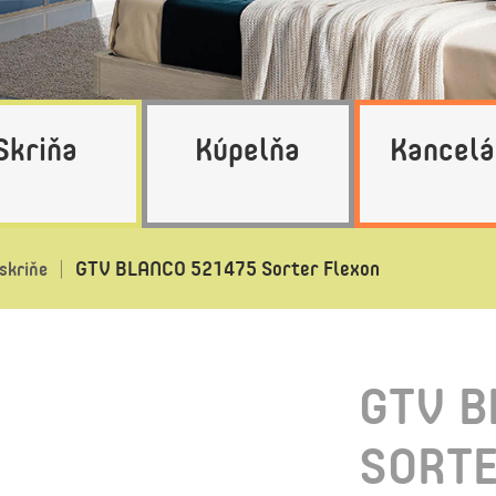
Skriňa
Kúpelňa
Kancelá
GTV BLANCO 521475 Sorter Flexon
skriňe
GTV B
SORTE