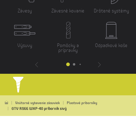
Závesy
Závesné kovanie
Drôtené systémy
Výsuvy
Pomôcky a
Odpadkové koše
prípravky
Vnútorné vybavenie zásuviek
Plastové príborníky
GTV RS66 WXP-40 príborník sivý