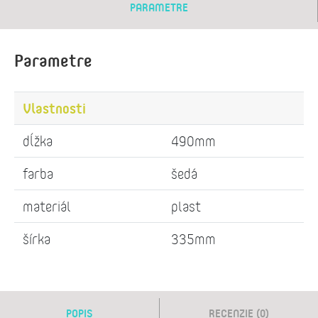
PARAMETRE
Parametre
Vlastnosti
dĺžka
490mm
farba
šedá
materiál
plast
šírka
335mm
POPIS
RECENZIE (0)