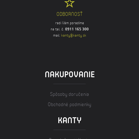
ODBORNOSŤ
radi Vám poradíme
na tel. č.
0911 165 300
mail:
kanty@kanty.sk
NAKUPOVANIE
Spôsoby doručenia
Obchodné podmienky
KANTY