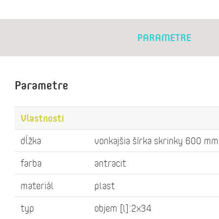
PARAMETRE
Parametre
Vlastnosti
dĺžka
vonkajšia šírka skrinky 600 mm
farba
antracit
materiál
plast
typ
objem [l]:2x34