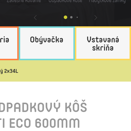
Závesné kovanie
Odpadkové koše
Nábytkové zámky
ria
Obývačka
Vstavaná
skriňa
ký 2x34L
ODPADKOVÝ KÔŠ
TI ECO 600MM