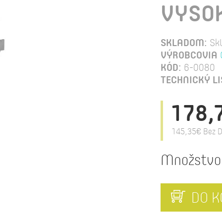
VYSOK
SKLADOM:
Sk
VÝROBCOVIA
KÓD:
6-0080
TECHNICKÝ LI
178,
145,35€
Bez D
Množstvo
DO K