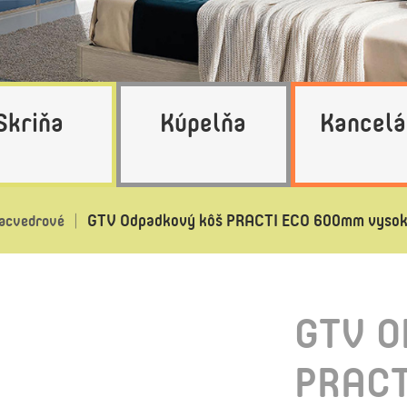
Skriňa
Kúpelňa
Kancelá
GTV Odpadkový kôš PRACTI ECO 600mm vyso
acvedrové
GTV 
PRAC