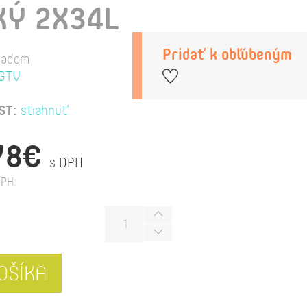
Ý 2X34L
Pridať k obľúbeným
ladom
GTV
ST:
stiahnuť
78€
s DPH
PH:
OŠÍKA