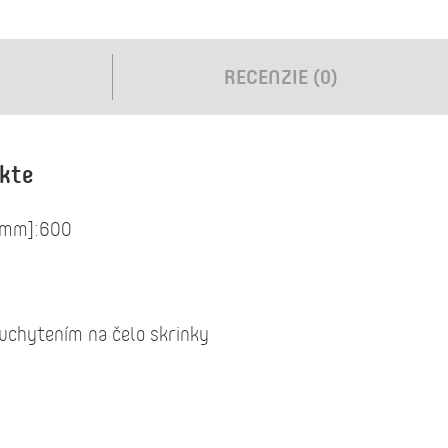
RECENZIE (0)
ukte
 [mm]:600
uchytením na čelo skrinky