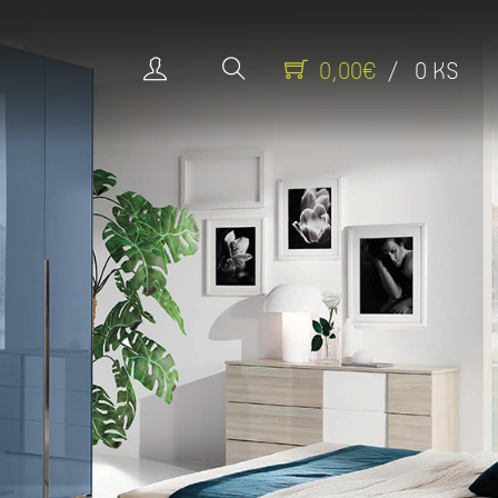
0,00€
/ 0 KS