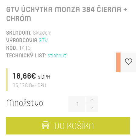
GTV ÚCHYTKA MONZA 384 ČIERNA +
CHRÓM
SKLADOM:
Skladom
VÝROBCOVIA
GTV
KÓD:
1413
TECHNICKÝ LIST:
stiahnuť
18,66€
s DPH
15,17€
Bez DPH:
Množstvo
DO KOŠÍKA