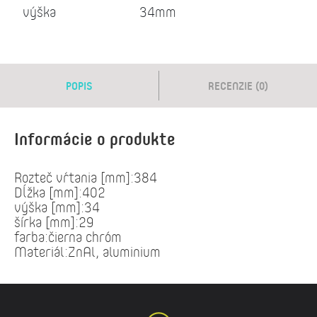
výška
34mm
POPIS
RECENZIE (0)
Informácie o produkte
Rozteč vŕtania [mm]:384
Dĺžka [mm]:402
výška [mm]:34
šírka [mm]:29
farba:čierna chróm
Materiál:ZnAl, aluminium