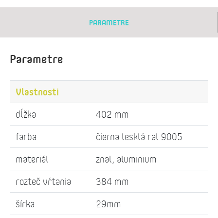
PARAMETRE
Parametre
Vlastnosti
dĺžka
402 mm
farba
čierna lesklá ral 9005
materiál
znal, aluminium
rozteč vŕtania
384 mm
šírka
29mm