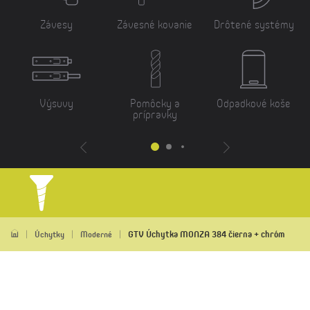
Závesy
Závesné kovanie
Drôtené systémy
Výsuvy
Pomôcky a
Odpadkové koše
prípravky
GTV Úchytka MONZA 384 čierna + chróm
Úchytky
Moderné