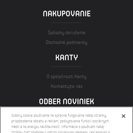
NAKUPOVANIE
Spôsoby doručenia
Obchodné podmienky
KANTY
O spoločnosti Kanty
Kontaktujte nás
ODBER NOVINIEK
Súbory cookie používame na správne fungovanie našej stránky,
prispôsobenie obsahu a reklám, poskytovanie funkcií sociálnych
médií a na analýzu návštevnosti. Informácie o používaní našej
stránky tiež zdieľame s našimi sociálnymi médiami, reklamnými a