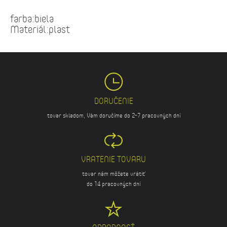
farba:biela
Materiál:plast
DORUČENIE
tovar skladom, Vám doručíme do 2-7 pracovných dní
VRATENIE TOVARU
tovar nám môžete vrátiť
do 14 pracovných dní