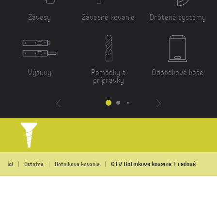
Závesy
Závesné kovanie
Drôtené systémy
Výsuvy
Pomôcky a
Odpadkové koše
prípravky
GTV Botnikove kovanie 1 radové
Ostatné
Botnikove kovanie