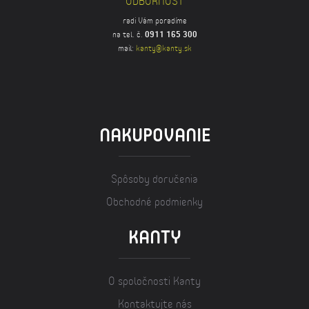
ODBORNOSŤ
radi Vám poradíme
na tel. č.
0911 165 300
mail:
kanty@kanty.sk
NAKUPOVANIE
Spôsoby doručenia
Obchodné podmienky
KANTY
O spoločnosti Kanty
Kontaktujte nás