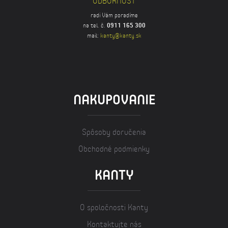
ODBORNOSŤ
radi Vám poradíme
na tel. č.
0911 165 300
mail:
kanty@kanty.sk
NAKUPOVANIE
Spôsoby doručenia
Obchodné podmienky
KANTY
O spoločnosti Kanty
Kontaktujte nás