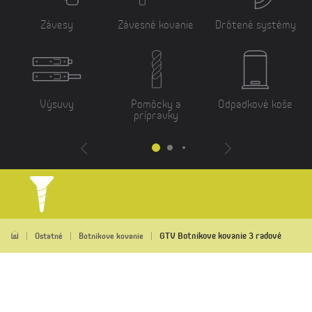
Závesy
Závesné kovanie
Drôtené systémy
Výsuvy
Pomôcky a
Odpadkové koše
prípravky
GTV Botnikove kovanie 3 radové
Ostatné
Botnikove kovanie