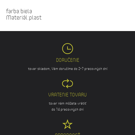
farba:biela
Materiál:plast
DORUČENIE
tovar skladom, Vám doručíme do 2-7 pracovných dní
VRATENIE TOVARU
tovar nám môžete vrátiť
do 14 pracovných dní