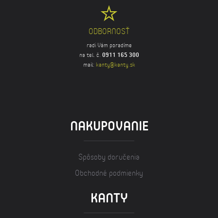
ODBORNOSŤ
radi Vám poradíme
na tel. č.
0911 165 300
mail:
kanty@kanty.sk
NAKUPOVANIE
Spôsoby doručenia
Obchodné podmienky
KANTY