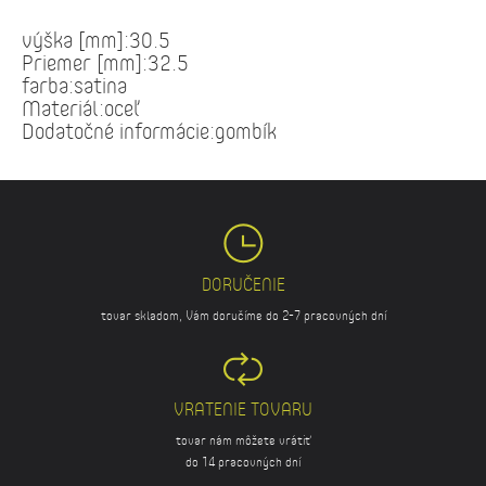
výška [mm]:30.5
Priemer [mm]:32.5
farba:satina
Materiál:oceľ
Dodatočné informácie:gombík
DORUČENIE
tovar skladom, Vám doručíme do 2-7 pracovných dní
VRATENIE TOVARU
tovar nám môžete vrátiť
do 14 pracovných dní