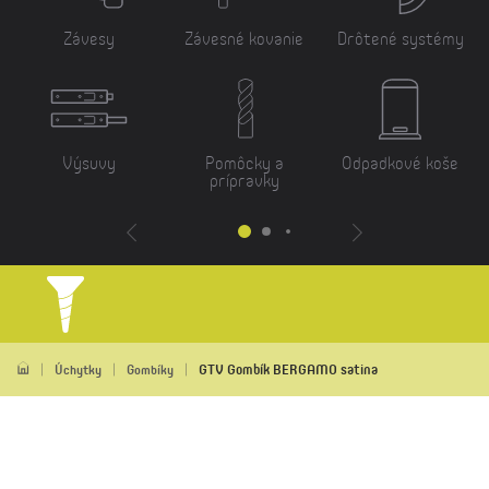
Závesy
Závesné kovanie
Drôtené systémy
Výsuvy
Pomôcky a
Odpadkové koše
prípravky
GTV Gombík BERGAMO satina
Úchytky
Gombíky