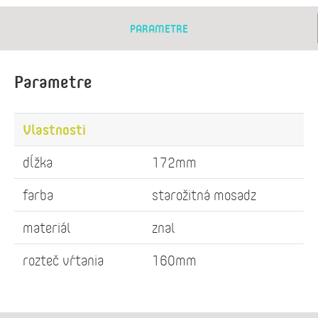
PARAMETRE
Parametre
Vlastnosti
dĺžka
172mm
farba
starožitná mosadz
materiál
znal
rozteč vŕtania
160mm