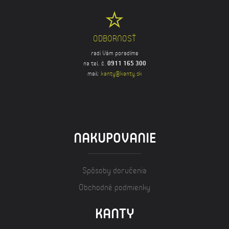
ODBORNOSŤ
radi Vám poradíme
na tel. č.
0911 165 300
mail:
kanty@kanty.sk
NAKUPOVANIE
Spôsoby doručenia
Obchodné podmienky
KANTY