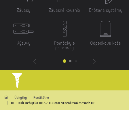
Závesy
Závesné kovanie
Drôtené systémy
Výsuvy
Pomôcky a
Odpadkové koše
prípravky
Úchytky
Rustikálne
DC Dask Úchytka DR52 160mm starožitná mosadz AB