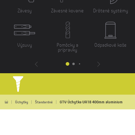
Závesy
Závesné kovanie
Drôtené systémy
Výsuvy
Pomôcky a
Odpadkové koše
prípravky
GTV Úchytka UA18 400mm aluminium
Úchytky
Štandardné