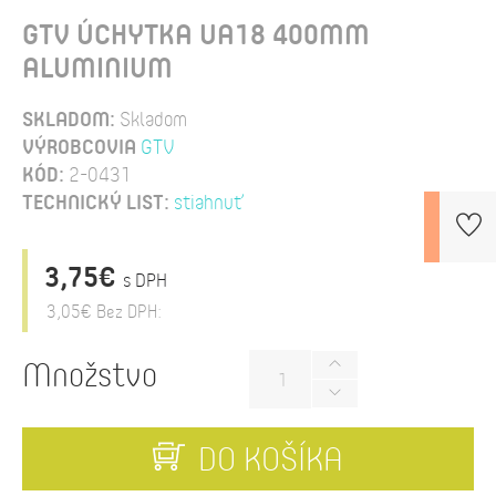
GTV ÚCHYTKA UA18 400MM
ALUMINIUM
SKLADOM:
Skladom
VÝROBCOVIA
GTV
KÓD:
2-0431
TECHNICKÝ LIST:
stiahnuť
3,75€
s DPH
3,05€
Bez DPH:
Množstvo
DO KOŠÍKA