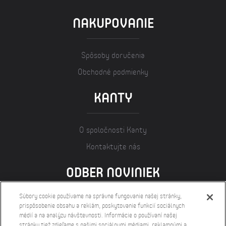
NAKUPOVANIE
Spôsoby doručenia
Obchodné podmienky
KANTY
O spoločnosti Kanty
Kontaktujte nás
ODBER NOVINIEK
Súbory cookie používame na správne fungovanie našej stránky,
prispôsobenie obsahu a reklám, poskytovanie funkcií sociálnych
médií a na analýzu návštevnosti. Informácie o používaní našej
stránky tiež zdieľame s našimi sociálnymi médiami, reklamnými a