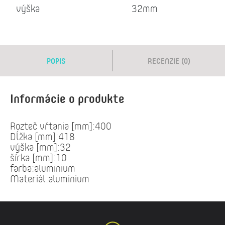
výška
32mm
POPIS
RECENZIE (0)
Informácie o produkte
Rozteč vŕtania [mm]:400
Dĺžka [mm]:418
výška [mm]:32
šírka [mm]:10
farba:aluminium
Materiál:aluminium