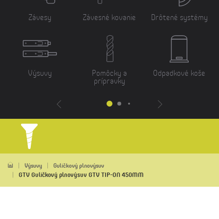
Závesy
Závesné kovanie
Drôtené systémy
Výsuvy
Pomôcky a
Odpadkové koše
prípravky
Výsuvy
Guličkový plnovýsuv
GTV Guličkový plnovýsuv GTV TIP-ON 450MM