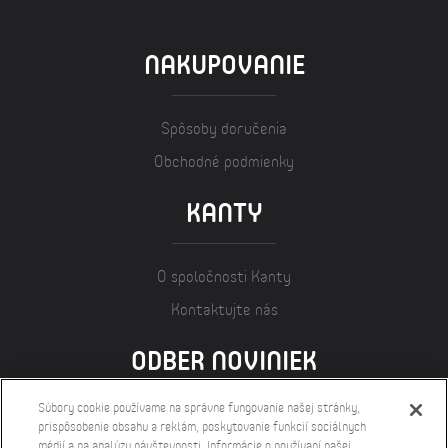
NAKUPOVANIE
Spôsoby doručenia
Obchodné podmienky
KANTY
O spoločnosti Kanty
Kontaktujte nás
ODBER NOVINIEK
Súbory cookie používame na správne fungovanie našej stránky,
prispôsobenie obsahu a reklám, poskytovanie funkcií sociálnych
médií a na analýzu návštevnosti. Informácie o používaní našej