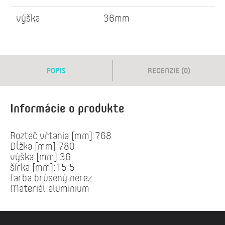
výška
36mm
POPIS
RECENZIE (0)
Informácie o produkte
Rozteč vŕtania [mm]:768
Dĺžka [mm]:780
výška [mm]:36
šírka [mm]:15.5
farba:brúsený nerez
Materiál:aluminium