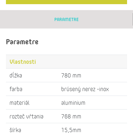
PARAMETRE
Parametre
Vlastnosti
dĺžka
780 mm
farba
brúsený nerez -inox
materiál
aluminium
rozteč vŕtania
768 mm
šírka
15,5mm