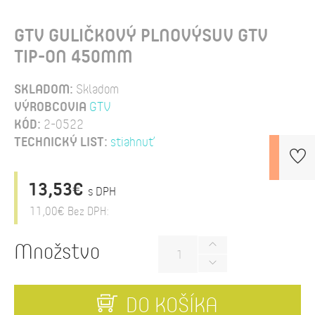
GTV GULIČKOVÝ PLNOVÝSUV GTV
TIP-ON 450MM
SKLADOM:
Skladom
VÝROBCOVIA
GTV
KÓD:
2-0522
TECHNICKÝ LIST:
stiahnuť
13,53€
s DPH
11,00€
Bez DPH:
Množstvo
DO KOŠÍKA