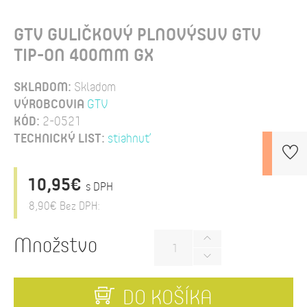
GTV GULIČKOVÝ PLNOVÝSUV GTV
TIP-ON 400MM GX
SKLADOM:
Skladom
VÝROBCOVIA
GTV
KÓD:
2-0521
TECHNICKÝ LIST:
stiahnuť
10,95€
s DPH
8,90€
Bez DPH:
Množstvo
DO KOŠÍKA