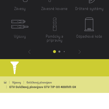
Závesy
Závesné kovanie
Drôtené systémy
Výsuvy
Pomôcky a
Odpadkové koše
prípravky
Výsuvy
Guličkový plnovýsuv
GTV Guličkový plnovýsuv GTV TIP-ON 400MM GX