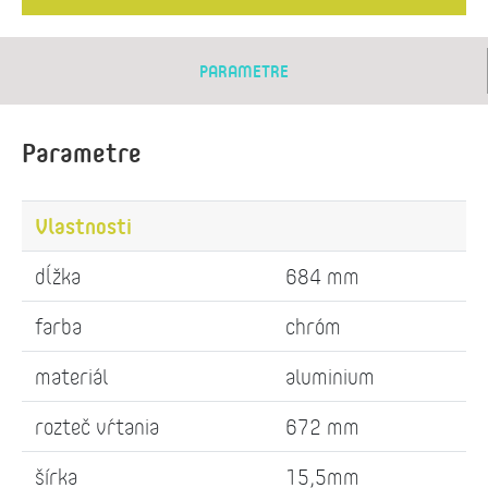
PARAMETRE
Parametre
Vlastnosti
dĺžka
684 mm
farba
chróm
materiál
aluminium
rozteč vŕtania
672 mm
šírka
15,5mm