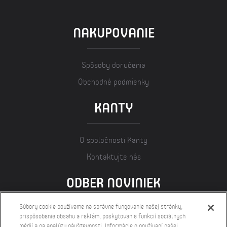
NAKUPOVANIE
Spôsoby doručenia
Obchodné podmienky
KANTY
O spoločnosti Kanty
Kontaktujte nás
ODBER NOVINIEK
Súbory cookie používame na správne fungovanie našej stránky,
prispôsobenie obsahu a reklám, poskytovanie funkcií sociálnych
médií a na analýzu návštevnosti. Informácie o používaní našej