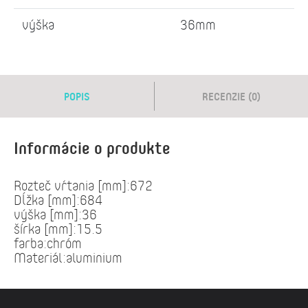
výška
36mm
POPIS
RECENZIE (0)
Informácie o produkte
Rozteč vŕtania [mm]:672
Dĺžka [mm]:684
výška [mm]:36
šírka [mm]:15.5
farba:chróm
Materiál:aluminium