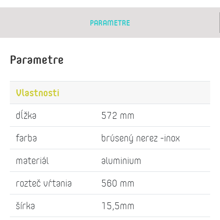
PARAMETRE
Parametre
Vlastnosti
dĺžka
572 mm
farba
brúsený nerez -inox
materiál
aluminium
rozteč vŕtania
560 mm
šírka
15,5mm