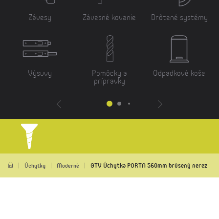
Závesy
Závesné kovanie
Drôtené systémy
Výsuvy
Pomôcky a
Odpadkové koše
prípravky
GTV Úchytka PORTA 560mm brúsený nerez
Úchytky
Moderné