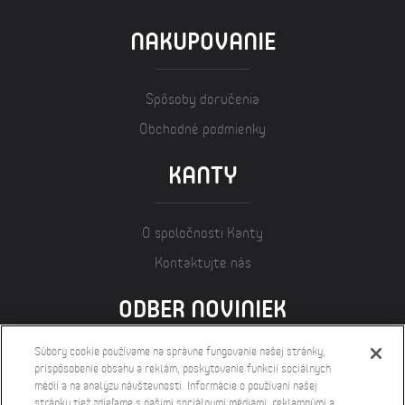
NAKUPOVANIE
Spôsoby doručenia
Obchodné podmienky
KANTY
O spoločnosti Kanty
Kontaktujte nás
ODBER NOVINIEK
Súbory cookie používame na správne fungovanie našej stránky,
prispôsobenie obsahu a reklám, poskytovanie funkcií sociálnych
médií a na analýzu návštevnosti. Informácie o používaní našej
stránky tiež zdieľame s našimi sociálnymi médiami, reklamnými a