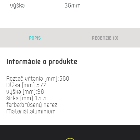
výška
36mm
POPIS
RECENZIE (0)
Informácie o produkte
Rozteč vŕtania [mm]:560
Dĺžka [mm]:572
výška [mm]:36
šírka [mm]:15.5
farba:brúsený nerez
Materiál:aluminium