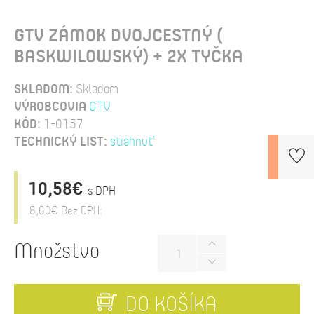
GTV ZÁMOK DVOJCESTNÝ (
BASKWILOWSKÝ) + 2X TYČKA
SKLADOM:
Skladom
VÝROBCOVIA
GTV
KÓD:
1-0157
TECHNICKÝ LIST:
stiahnuť
10,58€
s DPH
8,60€
Bez DPH:
Množstvo
DO KOŠÍKA