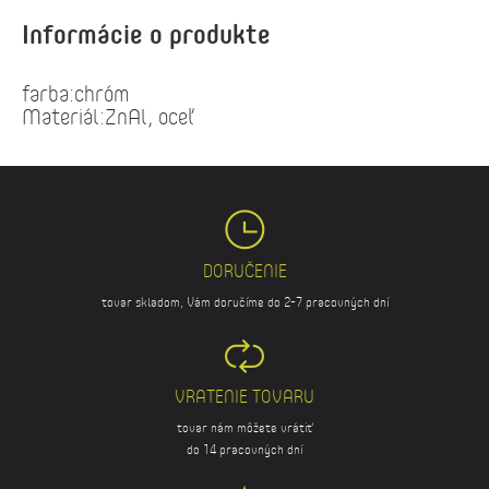
Informácie o produkte
farba:chróm
Materiál:ZnAl, oceľ
DORUČENIE
tovar skladom, Vám doručíme do 2-7 pracovných dní
VRATENIE TOVARU
tovar nám môžete vrátiť
do 14 pracovných dní