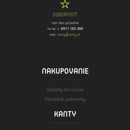
ODBORNOSŤ
radi Vám poradíme
na tel. č.
0911 165 300
mail:
kanty@kanty.sk
NAKUPOVANIE
Spôsoby doručenia
Obchodné podmienky
KANTY