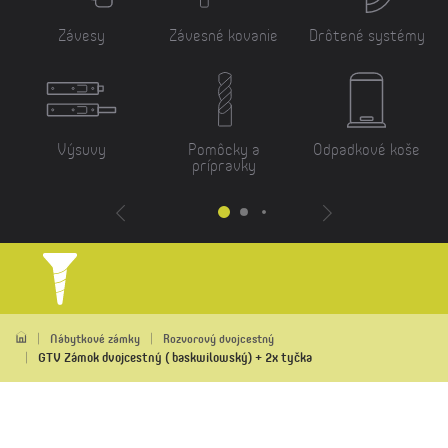
Závesy
Závesné kovanie
Drôtené systémy
Výsuvy
Pomôcky a
Odpadkové koše
prípravky
Nábytkové zámky
Rozvorový dvojcestný
GTV Zámok dvojcestný ( baskwilowský) + 2x tyčka