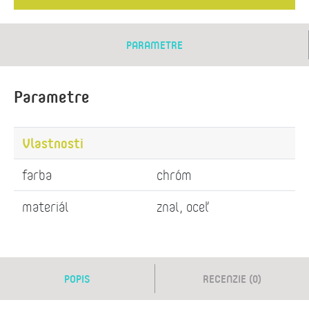
PARAMETRE
Parametre
Vlastnosti
farba
chróm
materiál
znal, oceľ
POPIS
RECENZIE (0)