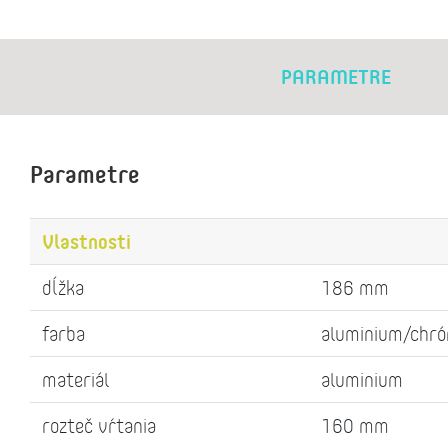
PARAMETRE
Parametre
Vlastnosti
dĺžka
186 mm
farba
aluminium/chr
materiál
aluminium
rozteč vŕtania
160 mm