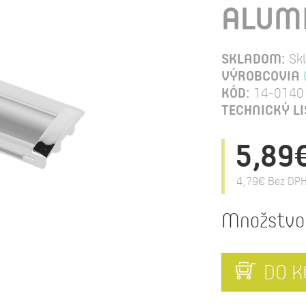
ALUM
SKLADOM:
Sk
VÝROBCOVIA
KÓD:
14-0140
TECHNICKÝ LI
5,89
4,79€
Bez DPH
Množstvo
DO K