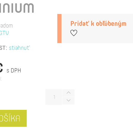
INIUM
Pridať k obľúbeným
ladom
GTV
ST:
stiahnuť
€
s DPH
:
OŠÍKA