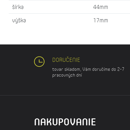
šírka
44mm
výška
17mm
DORUČENIE
tovar skladom, Vám doručíme do 2-7
pracovných dní
NAKUPOVANIE