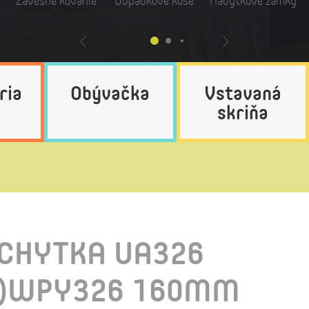
Závesné kovanie
Odpadkové koše
Nábytkové zámky
ria
Obývačka
Vstavaná
skriňa
CHYTKA UA326
8)WPY326 160MM