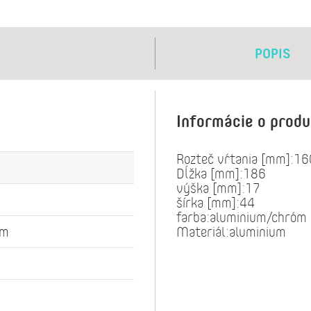
POPIS
Informácie o prod
Rozteč vŕtania [mm]:16
Dĺžka [mm]:186
výška [mm]:17
šírka [mm]:44
farba:aluminium/chróm
óm
Materiál:aluminium