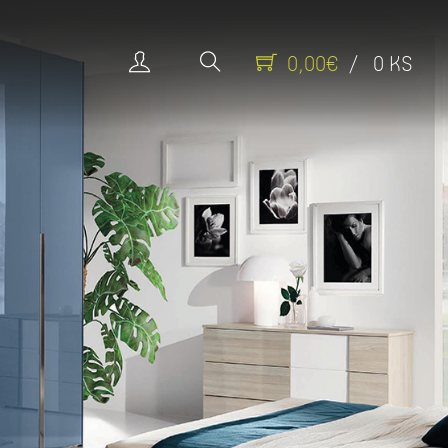
0,00€
/ 0 KS