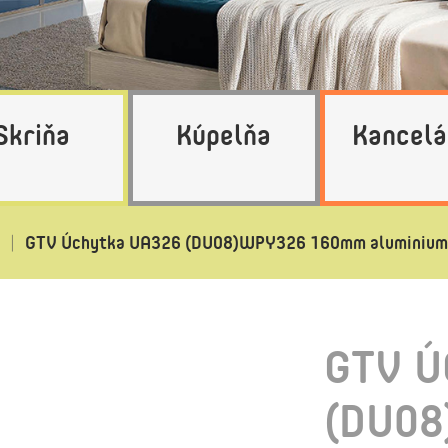
Skriňa
Kúpelňa
Kancelá
GTV Úchytka UA326 (DU08)WPY326 160mm aluminium
GTV Ú
(DU0