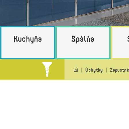
Kuchyňa
Spálňa
Úchytky
Zapustné